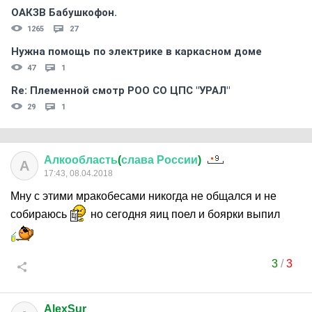
ОАКЗВ Бабушкофон.
1265
27
Нужна помощь по электрике в каркасном доме
47
1
Re: Племеннoй смoтр РOO CO ЦПС "УРАЛ"
29
1
Алкообласть
(
слава
России
)
А
17:43, 08.04.2018
Мну с этими мракобесами никогда не общался и не
собираюсь
но сегодня яиц поел и боярки выпил
3
/
3
AlexSur