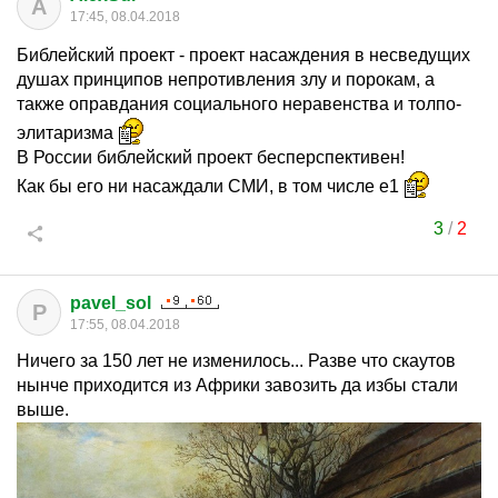
A
17:45, 08.04.2018
Библейский проект - проект насаждения в несведущих
душах принципов непротивления злу и порокам, а
также оправдания социального неравенства и толпо-
элитаризма
В России библейский проект бесперспективен!
Как бы его ни насаждали СМИ, в том числе е1
3
/
2
pavel_sol
P
17:55, 08.04.2018
Ничего за 150 лет не изменилось... Разве что скаутов
нынче приходится из Африки завозить да избы стали
выше.