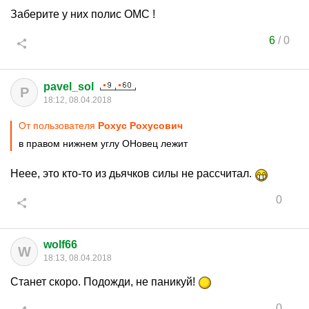
Заберите у них полис ОМС !
6
/
0
pavel_sol
P
18:12, 08.04.2018
От пользователя
Рохус Рохусович
в правом нижнем углу ОНовец лежит
Неее, это кто-то из дьячков силы не рассчитал.
0
wolf66
W
18:13, 08.04.2018
Станет скоро. Подожди, не паникуй!
0