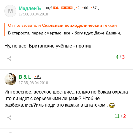
МедленЪ
М
17:33, 08.04.2018
От пользователя
Скальный психоделический геккон
В старости, перед смертью, все к богу идут. Даже Дарвин,
Ну, не все. Британские учёные - против.
4
/
3
B & L
17:35, 08.04.2018
Интересное..веселое шествие...только по бокам охрана
что ли идет с серьезными лицами? Чтоб не
разбежались?иль поди это казаки в штатском..
11
/
2