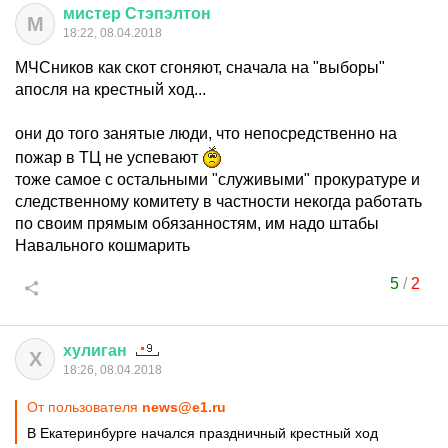
мистер
Стэпэлтон
М
18:22, 08.04.2018
МЧСников как скот сгоняют, сначала на "выборы"
апосля на крестный ход...
они до того занятые люди, что непосредственно на
пожар в ТЦ не успевают
тоже самое с остальными "служивыми" прокуратуре и
следственному комитету в частности некогда работать
по своим прямым обязанностям, им надо штабы
Навального кошмарить
5
/
2
хулиган
Х
18:26, 08.04.2018
От пользователя
news@e1.ru
В Екатеринбурге начался праздничный крестный ход