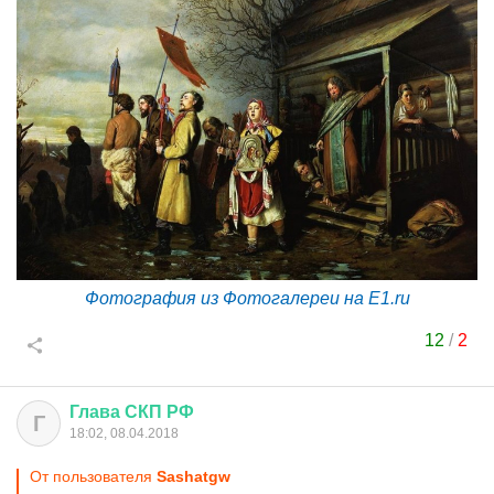
Фотография из Фотогалереи на E1.ru
12
/
2
Глава
СКП
РФ
Г
18:02, 08.04.2018
От пользователя
Sashatgw