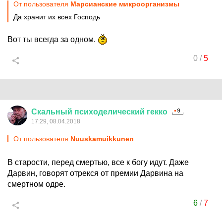
От пользователя
Марсианские микроорганизмы
Да хранит их всех Господь
Вот ты всегда за одном.
0
/
5
Скальный
психоделический
гекко
17:29, 08.04.2018
От пользователя
Nuuskamuikkunen
В старости, перед смертью, все к богу идут. Даже
Дарвин, говорят отрекся от премии Дарвина на
смертном одре.
6
/
7