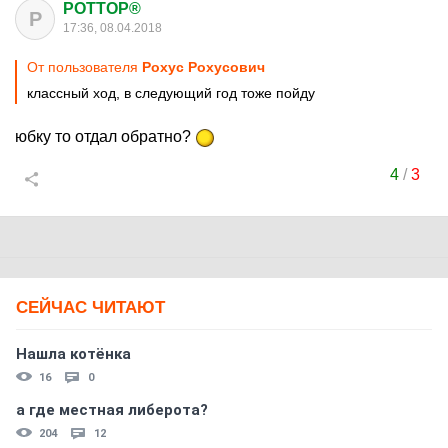
POTTOP®
P
17:36, 08.04.2018
От пользователя
Рохус Рохусович
классный ход, в следующий год тоже пойду
юбку то отдал обратно?
4
/
3
СЕЙЧАС ЧИТАЮТ
Нашла котёнка
16
0
а где местная либерота?
204
12