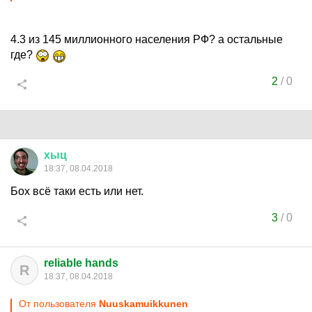
4.3 из 145 миллионного населения РФ? а остальные
где?
2
/
0
хыц
18:37, 08.04.2018
Бох всё таки есть или нет.
3
/
0
reliable hands
R
18:37, 08.04.2018
От пользователя
Nuuskamuikkunen