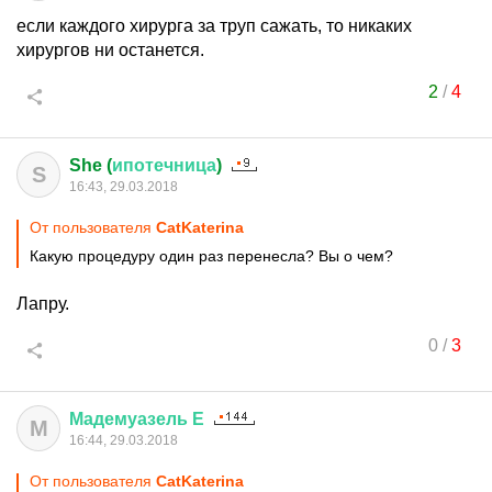
если каждого хирурга за труп сажать, то никаких
хирургов ни останется.
2
/
4
She (
ипотечница
)
S
16:43, 29.03.2018
От пользователя
CatKaterina
Какую процедуру один раз перенесла? Вы о чем?
Лапру.
0
/
3
Мадемуазель
Е
М
16:44, 29.03.2018
От пользователя
CatKaterina