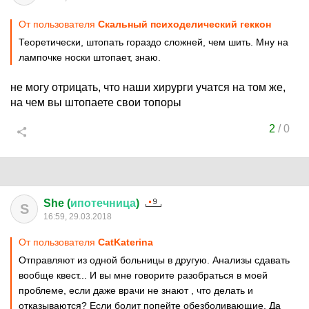
От пользователя
Скальный психоделический геккон
Теоретически, штопать гораздо сложней, чем шить. Мну на
лампочке носки штопает, знаю.
не могу отрицать, что наши хирурги учатся на том же,
на чем вы штопаете свои топоры
2
/
0
She (
ипотечница
)
S
16:59, 29.03.2018
От пользователя
CatKaterina
Отправляют из одной больницы в другую. Анализы сдавать
вообще квест... И вы мне говорите разобраться в моей
проблеме, если даже врачи не знают , что делать и
отказываются? Если болит попейте обезболивающие. Да