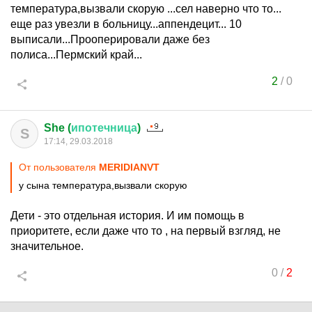
температура,вызвали скорую ...сел наверно что то...
еще раз увезли в больницу...аппендецит... 10
выписали...Прооперировали даже без
полиса...Пермский край...
2
/
0
She (
ипотечница
)
S
17:14, 29.03.2018
От пользователя
MERIDIANVT
у сына температура,вызвали скорую
Дети - это отдельная история. И им помощь в
приоритете, если даже что то , на первый взгляд, не
значительное.
0
/
2