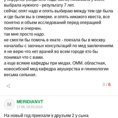
выбрала нужного - результату 7 лет.
сейчас опят надо и опять выбираю между тем где была
и где были вы в семерке. и опять никакого квеста, все
понятно и объем исследований перед операцией
понятен и очерчен.
так мне просто надо.
не смогли бы помочь в екате - поехала бы в москву.
началабы с заочных консультаций по мед заключениям.
я не верю что нет врачей во всем городе кто бы
понимал что с вами.
а еще всякие кафедры при медах. ОММ. областная,
новосибский мед кафедра акушерства и гинекологии
весьма сильная.
0
/
6
MERIDIANVT
M
17:08, 29.03.2018
На новый год приехали к друзъям 2 у сына