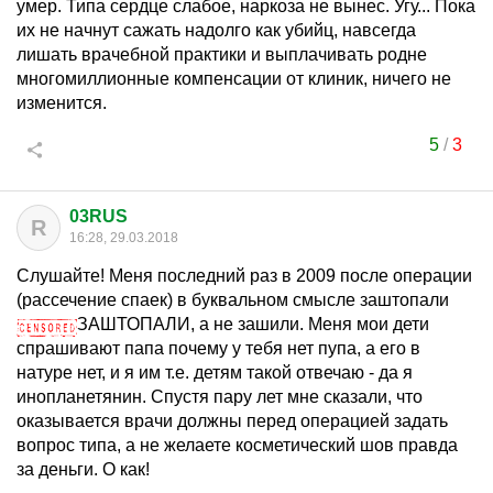
умер. Типа сердце слабое, наркоза не вынес. Угу... Пока
их не начнут сажать надолго как убийц, навсегда
лишать врачебной практики и выплачивать родне
многомиллионные компенсации от клиник, ничего не
изменится.
5
/
3
03RUS
R
16:28, 29.03.2018
Слушайте! Меня последний раз в 2009 после операции
(рассечение спаек) в буквальном смысле заштопали
ЗАШТОПАЛИ, а не зашили. Меня мои дети
спрашивают папа почему у тебя нет пупа, а его в
натуре нет, и я им т.е. детям такой отвечаю - да я
инопланетянин. Спустя пару лет мне сказали, что
оказывается врачи должны перед операцией задать
вопрос типа, а не желаете косметический шов правда
за деньги. О как!