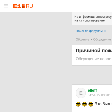
На информационном ресур
на их использование.
Поиск по форумам
Общение
Обсуждение 
Причиной пожа
Обсуждение новос
elleff
E
04:54, 29.03.201
Это был т