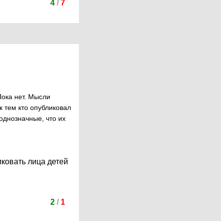
4
/
7
Пока нет. Мысли
к тем кто опубликовал
однозначные, что их
иковать лица детей
2
/
1