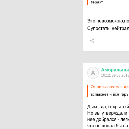
теракт
Это невозможно,по
Супостаты нейтрал
Аморальны
А
10:12, 29.03.201
От пользователя
де
вспыхнет и вся гарь
Дым - да, открытый 
Но вы утверждали ч
нее добрался - ле
что он попал бы на