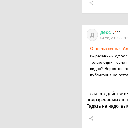
десс
Д
04:56, 29.03.201
От пользователя
А
Вырезанный кусок ск
только одни - если 
видео? Вероятно, ч
публикация не оста
Если это действите
подозреваемых в п
Гадать не надо, вы