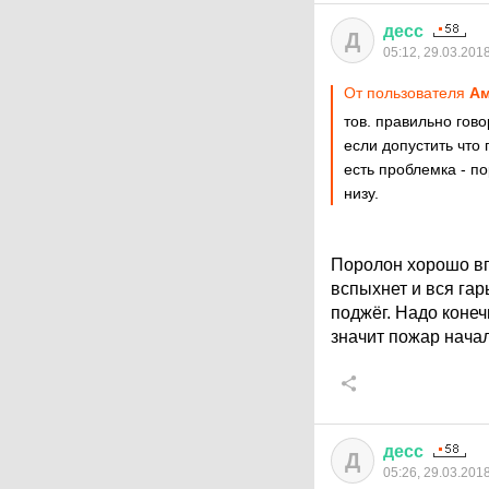
десс
Д
05:12, 29.03.201
От пользователя
А
тов. правильно гово
если допустить что 
есть проблемка - по
низу.
Поролон хорошо вп
вспыхнет и вся гар
поджёг. Надо конеч
значит пожар начал
десс
Д
05:26, 29.03.201