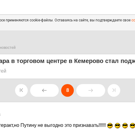
се применяются cookie-файлы. Оставаясь на сайте, вы подтверждаете свое
с
новостей
ра в торговом центре в Кемерово стал под
тей
8
8
еракт,но Путину не выгодно это признавать!!!!!!