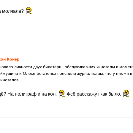
а молчала?
8
он Конер
новило личности двух билетерш, обслуживавших кинозалы в момен
ймушина и Олеся Богатенко пояснили журналистам, что у них «и 
кинозалов.
щё? На полиграф и на кол.
Фсё расскажут как было.
8