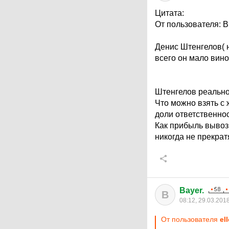
Цитата:
От пользователя: B
Денис Штенгелов( н
всего он мало вин
Штенгелов реально
Что можно взять с
доли ответственнос
Как прибыль вывози
никогда не прекрат
Bayer.
B
08:12, 29.03.201
От пользователя
ell