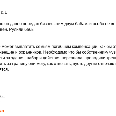
 & L
о он давно передал бизнес этим двум бабам..и особо не вн
овен. Рулили бабы.
 может выплатить семьям погибшим компенсации, как бы эт
 женщин и охранников. Необходимо что бы собственнику чу
ти за здания, набор и действия персонала, проводили трен
ть за границу они могу, как отвечать, пусть другие отвечают
ятся.
8
eff