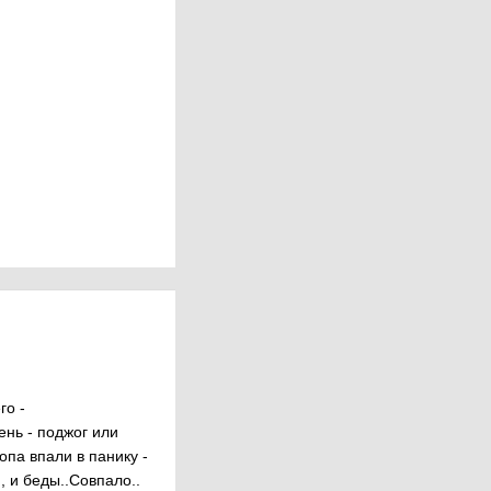
го -
ень - поджог или
опа впали в панику -
, и беды..Совпало..