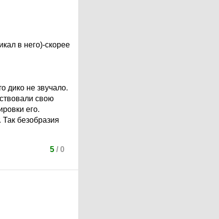
икал в него)-скорее
о дико не звучало.
вствовали свою
ировки его.
. Так безобразия
5
/
0