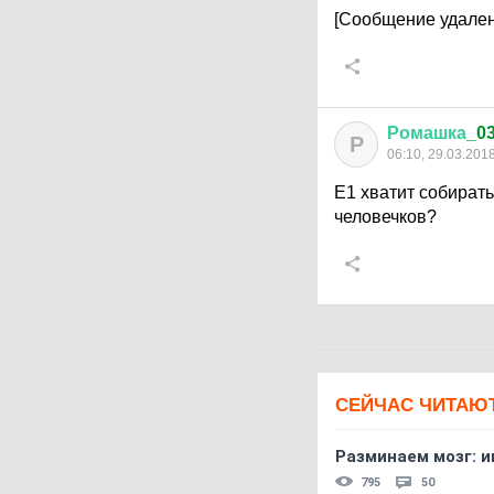
[Сообщение удален
Ромашка
_0
Р
06:10, 29.03.201
Е1 хватит собирать
человечков?
СЕЙЧАС ЧИТАЮ
Разминаем мозг: и
795
50