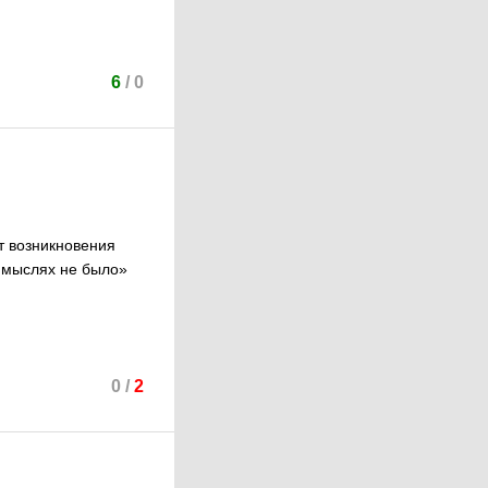
6
/
0
т возникновения
в мыслях не было»
0
/
2