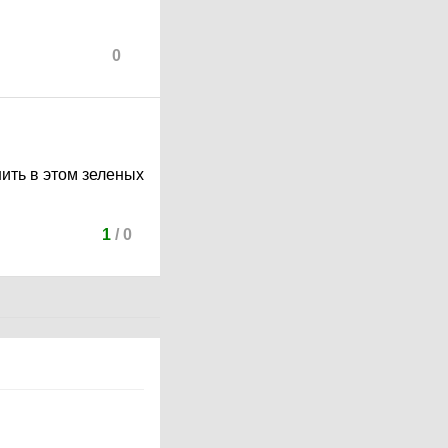
0
нить в этом зеленых
1
/
0