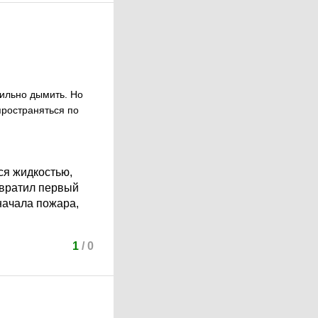
сильно дымить. Но
спространяться по
ся жидкостью,
отвратил первый
 начала пожара,
1
/
0