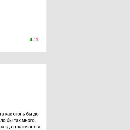
4
/
1
а как огонь бы до
ло бы так много,
 когда отключается