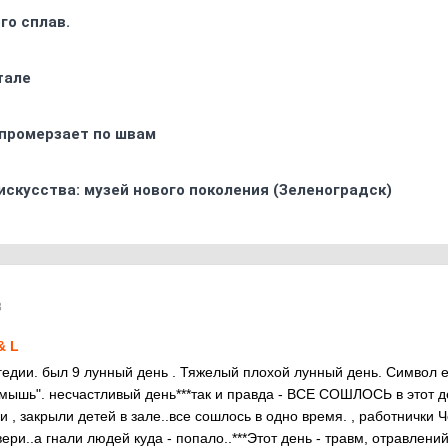
го сплав.
тале
промерзает по швам
искусства: музей нового поколения (Зеленоградск)
8
& L
агедии. был 9 лунный день . Тяжелый плохой лунный день. Символ е
мышь". несчастливый день***так и правда - ВСЕ СОШЛОСЬ в этот д
 , закрыли детей в зале..все сошлось в одно время. , работнички Ч
ри..а гнали людей куда - попало..***Этот день - травм, отравлений