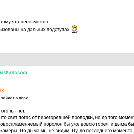
тому что-невозможно.
изованы на дальних подступах
й
Философ
8
сс
 пойдёт в верх
огонь - нет.
то свет погас от перегоревшей проводки, но до того момент
гковоспламеняемый поролон бы уже вовсю горел, и дыма бы
 камеры. Но дыма мы не видим. Ну, до последнего момента,