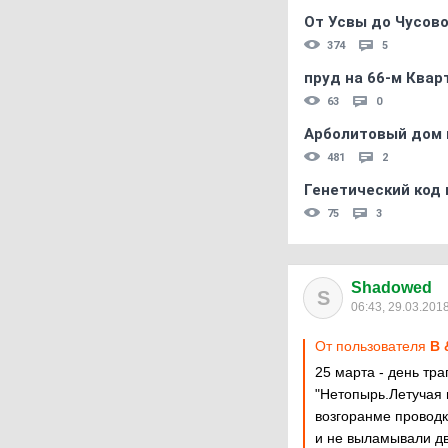
От Усвы до Чусово
374
5
пруд на 66-м Квар
63
0
Арболитовый дом 
481
2
Генетический код 
75
3
Shadowed
S
06:43, 29.03.201
От пользователя
B 
25 марта - день тр
"Нетопырь.Летучая 
возгоранме проводки
и не выламывали две