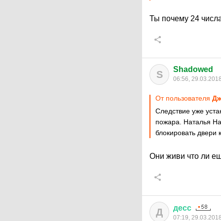
Ты почему 24 числ
Shadowed
S
06:56, 29.03.201
От пользователя
Дж
Следствие уже уста
пожара. Наталья На
блокировать двери 
Они живи что ли е
десс
Д
07:19, 29.03.201