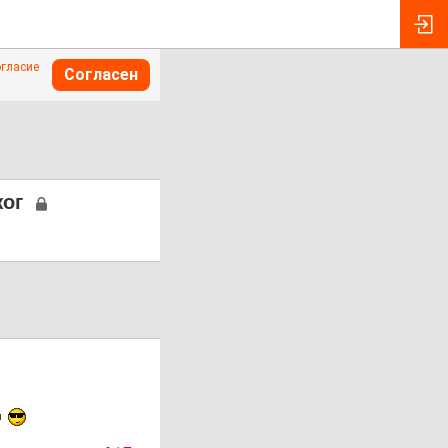
огласие
Согласен
жог