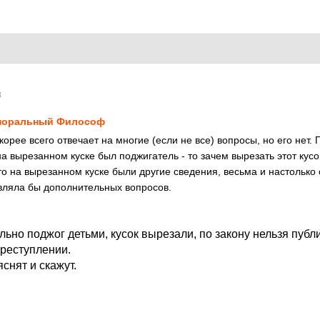
8
моральный Философ
орее всего отвечает на многие (если не все) вопросы, но его нет. 
на вырезанном куске был поджигатель - то зачем вырезать этот кусо
то на вырезанном куске были другие сведения, весьма и настолько 
вляла бы дополнительных вопросов.
льно поджог детьми, кусок вырезали, по закону нельзя публ
реступлении.
яснят и скажут.