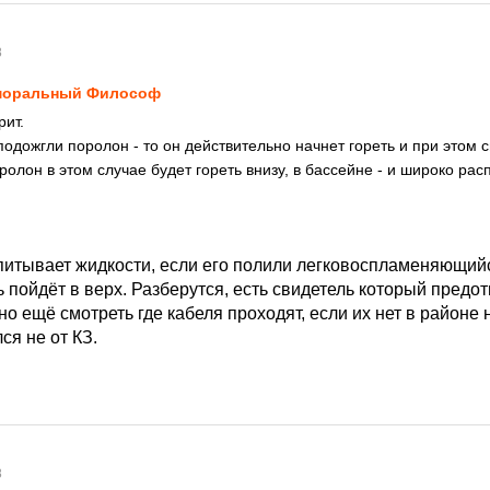
8
моральный Философ
рит.
подожгли поролон - то он действительно начнет гореть и при этом 
ролон в этом случае будет гореть внизу, в бассейне - и широко ра
итывает жидкости, если его полили легковоспламеняющий
ь пойдёт в верх. Разберутся, есть свидетель который пред
но ещё смотреть где кабеля проходят, если их нет в районе
ся не от КЗ.
8