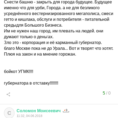
Снести башню - закрыть для города будущее. Будущее
именно что для урби, Города. а не для безликого
усреднённого вестернизированного мегаполиса, смеси
гетто и кишлака, обслуги и потребителя - питательной
средыдля Большого Бизнеса.
Им не нужен наш город. им плевать на людей. они
думают только о деньгах.
Зло это - корпорация и её карманный губернатор.
благо Москве пока не до Урала... Вот и творят что хотят.
Плюя на закон и на мнение горожан.
бойкот УГМК!!!!
губернатора в отставку!!!!!!!!
5
/
0
Соломон
Моисеевич
С
11:32, 04.06.2018