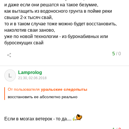
и даже если они решатся на такое безумие,
как вытащить из водоносного грунта в пойме реки
свыше 2-х тысяч свай,
то и в таком случае тоже можно будет восстановить,
наколотив сваи заново,
уже по новой технологии - из буронабивных или
буросекущих свай
5
/
0
Lamprolog
L
21:30, 02.06.2018
От пользователя
уральские следопыты
восстановить ее абсолютно реально
Если в мозгах ветерок - то да....