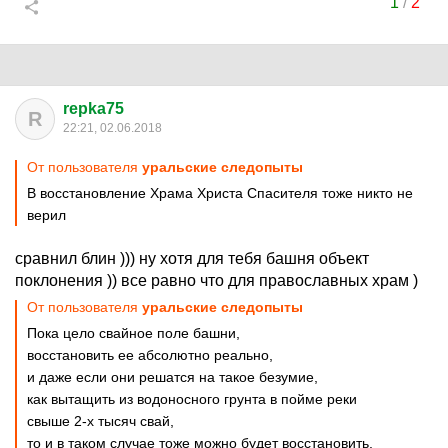
1
/
2
repka75
R
22:21, 02.06.2018
От пользователя
уральские следопыты
В восстановление Храма Христа Спасителя тоже никто не
верил
сравнил блин ))) ну хотя для тебя башня объект
поклонения )) все равно что для православных храм )
От пользователя
уральские следопыты
Пока цело свайное поле башни,
восстановить ее абсолютно реально,
и даже если они решатся на такое безумие,
как вытащить из водоносного грунта в пойме реки
свыше 2-х тысяч свай,
то и в таком случае тоже можно будет восстановить,