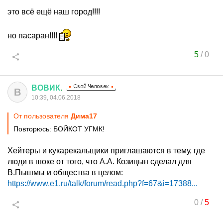
это всё ещё наш город!!!!
но пасаран!!!!
5
/
0
ВОВИК
.
В
10:39, 04.06.2018
От пользователя
Дима17
Повторюсь: БОЙКОТ УГМК!
Хейтеры и кукарекальщики приглашаются в тему, где
люди в шоке от того, что А.А. Козицын сделал для
В.Пышмы и общества в целом:
https://www.e1.ru/talk/forum/read.php?f=67&i=17388...
0
/
5