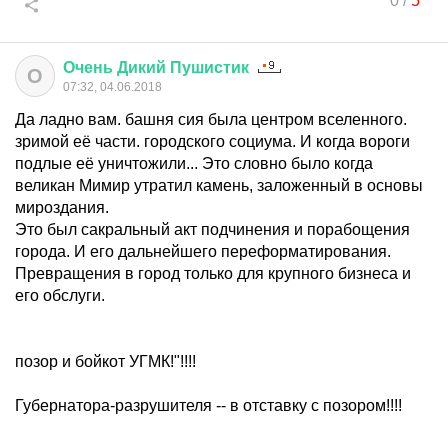
0
/
5
Очень
Дикий
Пушистик
О
07:32, 04.06.2018
Да ладно вам. башня сия была центром вселенного.
зримой её части. городского социума. И когда вороги
подлые её уничтожили... Это словно было когда
великан Мимир утратил камень, заложенный в основы
мироздания.
Это был сакральный акт подчинения и порабощения
города. И его дальнейшего переформатирования.
Превращения в город только для крупного бизнеса и
его обслуги.
позор и бойкот УГМК!"!!!!
Губернатора-разрушителя -- в отставку с позором!!!!