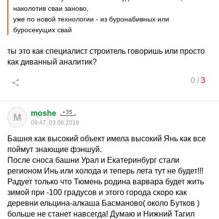
наколотив сваи заново,
уже по новой технологии - из буронабивных или
буросекущих свай
ты это как специалист строитель говоришь или просто
как диванный аналитик?
0
/
3
moshe
M
09:47, 03.06.2018
Башня как высокий объект имела высокий Янь как все
поймут знающие фэншуй.
После сноса башни Урал и Екатеринбург стали
регионом Инь или холода и теперь лета тут не будет!!!
Радует только что Тюмень родина варвара будет жить
зимой при -100 градусов и этого города скоро как
деревни ельцина-алкаша Басманово( около Бутков )
больше не станет навсегда! Думаю и Нижний Тагил