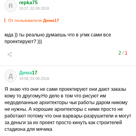
repka75
R
19:27, 02.06.2018
От пользователя
Дима17
мда )) ты реально думаешь что в угмк сами все
проектируют? )))
2
/
1
Дима
17
Д
19:56, 02.06.2018
Я знаю что они не сами проектируют они дают заказы
кому то другому.Но дело в том что рисуют им
недоделанные архитекторы чьи работы даром никому
не нужны. А хорошие архитекторы с ними просто не
работают потому что они варвары-разрушители и могут
за деньги за их проект просто кинуть как строителей
стадиона для мячика