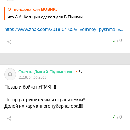
От пользователя
ВОВИК.
что А.А. Козицын сделал для В.Пышмы
https://www.znak.com/2018-04-05/v_verhney_pyshme_v...
3
/
0
Очень
Дикий
Пушистик
О
11:18, 04.06.2018
Позор и бойкот УГМК!!!!!
Позор разрушителям и отравителям!!!!
Долой их карманного губернатора!!!!!
4
/
0