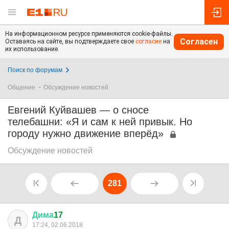
На информационном ресурсе применяются cookie-файлы.
Согласен
Оставаясь на сайте, вы подтверждаете свое
согласие
на
их использование.
Поиск по форумам
Общение
Обсуждение новостей
Евгений Куйвашев — о сносе
телебашни: «Я и сам к ней привык. Но
городу нужно движение вперёд»
Обсуждение новостей
281
Дима
17
Д
17:24, 02.06.2018