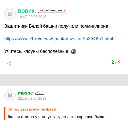
ВОВИК
.
В
10:47, 03.06.2018
Защитники Белой башни получили полмиллиона.
https://www.e1.ru/news/spool/news_id-55364651.html...
Учитесь, клоуны бесполезные!
2
/
4
moshe
M
22:10, 03.06.2018
От пользователя
repka75
башня стояла у нас тут каждое лето хорошее было,