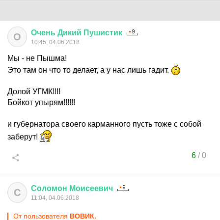
Очень
Дикий
Пушистик
О
10:45, 04.06.2018
Мы - не Пышма!
Это там он что то делает, а у нас лишь гадит.
Долой УГМК!!!!
Бойкот упырям!!!!!!
и губернатора своего карманного пусть тоже с собой
заберут!
6
/
0
Соломон
Моисеевич
С
11:04, 04.06.2018
От пользователя
ВОВИК.