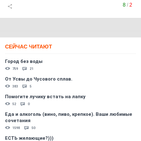
8
/
2
СЕЙЧАС ЧИТАЮТ
Город без воды
759
21
От Усвы до Чусового сплав.
383
5
Помогите лучику встать на лапку
52
0
Еда и алкоголь (вино, пиво, крепкое). Ваши любимые
сочетания
1598
50
ЕСТЬ желающие?)))