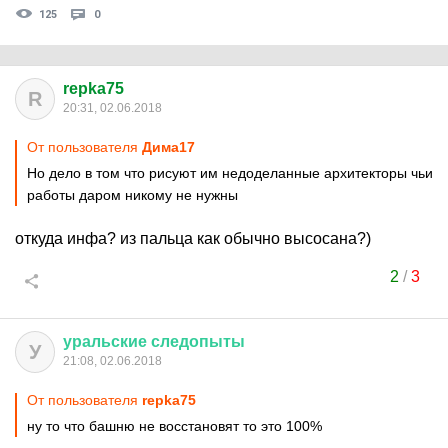
125
0
repka75
R
20:31, 02.06.2018
От пользователя
Дима17
Но дело в том что рисуют им недоделанные архитекторы чьи
работы даром никому не нужны
откуда инфа? из пальца как обычно высосана?)
2
/
3
уральские
следопыты
У
21:08, 02.06.2018
От пользователя
repka75
ну то что башню не восстановят то это 100%