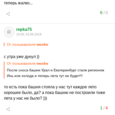
теперь жалко...
6
/
0
repka75
R
10:08, 03.06.2018
От пользователя
moshe
с утра уже дунул ))
От пользователя
moshe
После сноса башни Урал и Екатеринбург стали регионом
Инь или холода и теперь лета тут не будет!!!
то есть пока башня стояла у нас тут каждое лето
хорошее было, да? а пока башню не построили тоже
лета у нас не было? )))
1
/
4