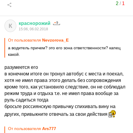
2
/
1
краснорожий
К
15:06, 06.02.2018
От пользователя
Nevzorova_E
а водитель причем? это его зона ответственности? капец
какой.
разумеется его
в конечном итоге он тронул автобус с места и поехал,
хотя не имел права этого делать без сопровождения
кроме того, как установило следствие, он не соблюдал
режим труда и отдыха т.е. не имел права вообще за
руль садиться тогда
бросьте россиянскую привычку спихивать вину на
других, привыкните отвечать за свои действия
От пользователя
Ars777