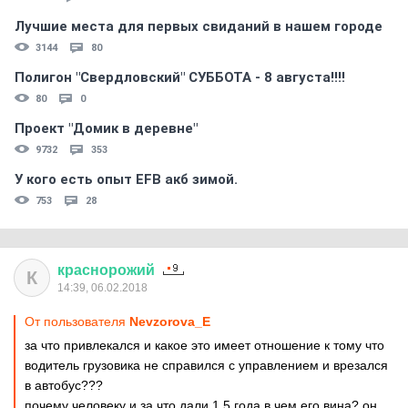
Лучшие места для первых свиданий в нашем городе
3144
80
Полигон "Свердловский" СУББОТА - 8 августа!!!!
80
0
Проект "Домик в деревне"
9732
353
У кого есть опыт EFB акб зимой.
753
28
краснорожий
К
14:39, 06.02.2018
От пользователя
Nevzorova_E
за что привлекался и какое это имеет отношение к тому что
водитель грузовика не справился с управлением и врезался
в автобус???
почему человеку и за что дали 1,5 года.в чем его вина? он