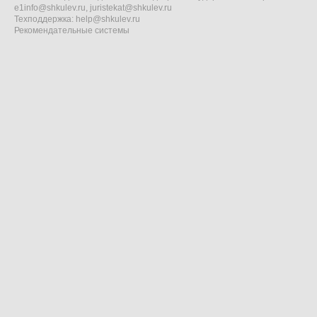
e1info@shkulev.ru
,
juristekat@shkulev.ru
Техподдержка:
help@shkulev.ru
Рекомендательные системы