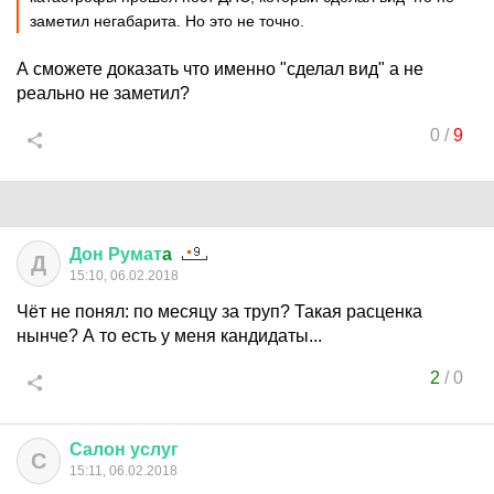
заметил негабарита. Но это не точно.
А сможете доказать что именно "сделал вид" а не
реально не заметил?
0
/
9
Дон
Румат
a
Д
15:10, 06.02.2018
Чёт не понял: по месяцу за труп? Такая расценка
нынче? А то есть у меня кандидаты...
2
/
0
Салон
услуг
С
15:11, 06.02.2018