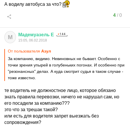
А водилу автобуса за что?
4
/
0
Мадемуазель
Е
М
15:05, 06.02.2018
От пользователя
Азул
За компанию, видимо. Невиновных не бывает. Особенно с
точки зрения упырей в голубеньких погонах. И особенно при
"резонансных" делах. А куда смотрит судья в таком случае -
тоже известно.
те водитель не должностное лицо, которое обязано
знать правила перевозки, ничего не нарушал сам, но
его посадили за компанию???
это что за трешак такой?
или есть для водителя запрет выезжать без
сопровождения?