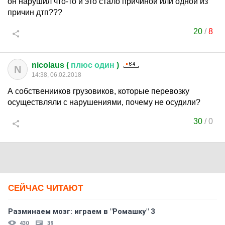
он нарушил что-то и это стало причиной или одной из
причин дтп???
20
/
8
nicolaus (
плюс
один
)
N
14:38, 06.02.2018
А собственииков грузовиков, которые перевозку
осуществляли с нарушениями, почему не осудили?
30
/
0
СЕЙЧАС ЧИТАЮТ
Разминаем мозг: играем в "Ромашку" 3
430
39