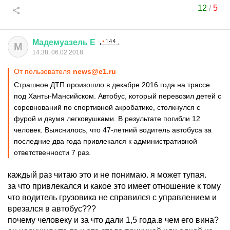
12
/
5
Мадемуазель
Е
М
14:38, 06.02.2018
От пользователя
news@e1.ru
Страшное ДТП произошло в декабре 2016 года на трассе
под Ханты-Мансийском. Автобус, который перевозил детей с
соревнований по спортивной акробатике, столкнулся с
фурой и двумя легковушками. В результате погибли 12
человек. Выяснилось, что 47-летний водитель автобуса за
последние два года привлекался к административной
ответственности 7 раз.
каждый раз читаю это и не понимаю. я может тупая.
за что привлекался и какое это имеет отношение к тому
что водитель грузовика не справился с управлением и
врезался в автобус???
почему человеку и за что дали 1,5 года.в чем его вина?