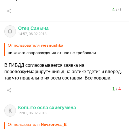
4
/
0
Отец
Саныча
О
14:57, 06.02.2018
От пользователя
wesnushka
ни какого сопровождения от нас не требовали....
В ГИБДД согласовывается заявка на
перевозку+маршрут+шильд на автике "дети" и вперед.
так что правильно их всем составом. Все хороши.
1
/
4
Копыто
осла
схиегумена
К
15:01, 06.02.2018
От пользователя
Nevzorova_E