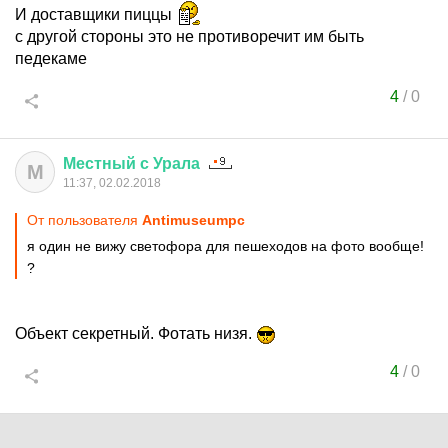
И доставщики пиццы
с другой стороны это не противоречит им быть
педекаме
4
/
0
Местный
с
Урала
М
11:37, 02.02.2018
От пользователя
Antimuseumpc
я один не вижу светофора для пешеходов на фото вообще!
?
Объект секретный. Фотать низя.
4
/
0