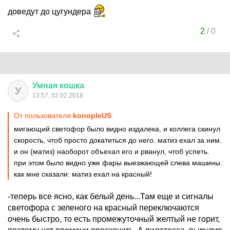
доведут до цугундера
2
/
0
Умная
кошка
У
13:57, 02.02.2018
От пользователя
konopleUS
мигающий светофор было видно издалека, и коллега скинул
скорость, чтоб просто докатиться до него. матиз ехал за ним.
и он (матиз) наоборот объехал его и рванул, чтоб успеть.
при этом было видно уже фары выезжающей слева машины.
как мне сказали: матиз ехал на красный!
-теперь все ясно, как белый день...Там еще и сигналы
светофора с зеленого на красный переключаются
очень быстро, то есть промежуточный желтый не горит,