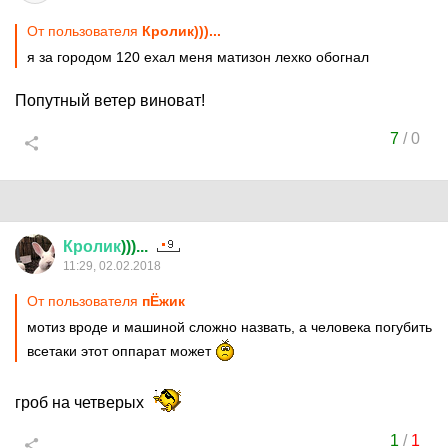
От пользователя
Кролик)))...
я за городом 120 ехал меня матизон лехко обогнал
Попутный ветер виноват!
7
/
0
Кролик
)))...
11:29, 02.02.2018
От пользователя
пЁжик
мотиз вроде и машиной сложно назвать, а человека погубить
всетаки этот оппарат может
гроб на четверых
1
/
1