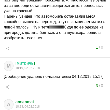
поэтому нет времени проскочить. А пилотесса, вырулив
из-за впереди останавливающегося авто, пронеслась
уже на красный...
Парень, увидев, что автомобиль останавливается,
спокойно вышел на переход, а тут выскакивает матиз с
левой полосы...Ну и тетя!!!!!!!!!!!!!!!Судя по ее одежде из
пригорода, должна бояться, а она шумахера решила
изобразить...слов нет!
1
/
0
[
митричь
]
М
18:19, 02.02.2018
[Сообщение удалено пользователем 04.12.2018 15:17]
3
/
0
ansanmat
A
18:23, 04.02.2018