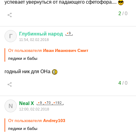
успевает увернуться от падающего сфетофора....
2
/
0
Глубинный
народ
Г
11:54, 02.02.2018
От пользователя
Иван Иванович Смит
педики и бабы
годный ник для ОНа
4
/
0
Neal X
N
12:00, 02.02.2018
От пользователя
Andrey103
педики и бабы