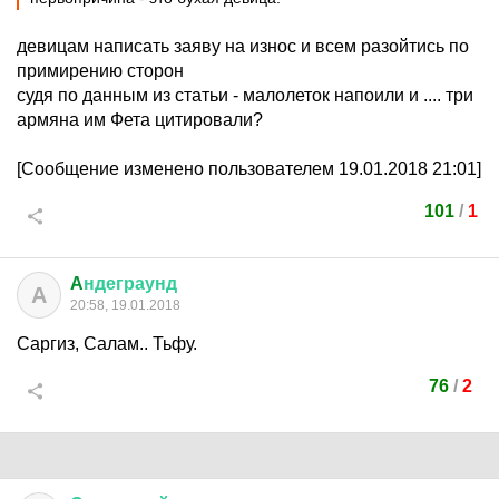
девицам написать заяву на износ и всем разойтись по
примирению сторон
судя по данным из статьи - малолеток напоили и .... три
армяна им Фета цитировали?
[Сообщение изменено пользователем 19.01.2018 21:01]
101
/
1
A
ндеграунд
A
20:58, 19.01.2018
Саргиз, Салам.. Тьфу.
76
/
2