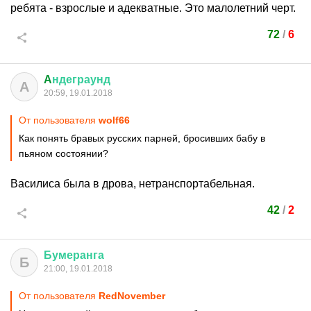
ребята - взрослые и адекватные. Это малолетний черт.
72
/
6
A
ндеграунд
A
20:59, 19.01.2018
От пользователя
wolf66
Как понять бравых русских парней, бросивших бабу в
пьяном состоянии?
Василиса была в дрова, нетранспортабельная.
42
/
2
Бумеранга
Б
21:00, 19.01.2018
От пользователя
RedNovember