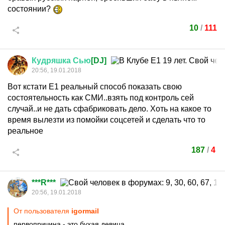
состоянии?
10
/
111
Кудряшка
Сью
[DJ]
20:56, 19.01.2018
Вот кстати Е1 реальный способ показать свою
состоятельность как СМИ..взять под контроль сей
случай..и не дать сфабриковать дело. Хоть на какое то
время вылезти из помойки соцсетей и сделать что то
реальное
187
/
4
***R***
20:56, 19.01.2018
От пользователя
igormail
первопричина - это бухая девица.