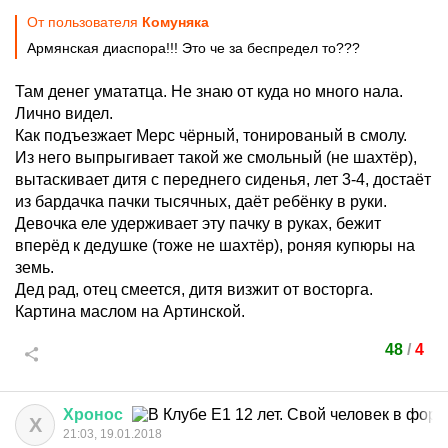
От пользователя
Комуняка
Армянская диаспора!!! Это че за беспредел то???
Там денег умататца. Не знаю от куда но много нала.
Лично видел.
Как подъезжает Мерс чёрный, тонированый в смолу.
Из него выпрыгивает такой же смольный (не шахтёр),
вытаскивает дитя с переднего сиденья, лет 3-4, достаёт
из бардачка пачки тысячных, даёт ребёнку в руки.
Девочка еле удерживает эту пачку в руках, бежит
вперёд к дедушке (тоже не шахтёр), роняя купюры на
земь.
Дед рад, отец смеется, дитя визжит от восторга.
Картина маслом на Артинской.
48
/
4
Хронос
Х
21:03, 19.01.2018