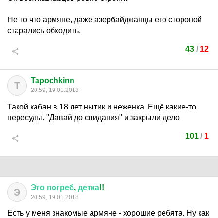
Не то что армяне, даже азербайджанцы его стороной
старались обходить.
43
/
12
Tapochkinn
T
20:59, 19.01.2018
Такой кабан в 18 лет нытик и неженка. Ещё какие-то
пересуды. "Давай до свидания" и закрыли дело
101
/
1
Это
погреб
,
детка
!!
Э
20:59, 19.01.2018
Есть у меня знакомые армяне - хорошие ребята. Ну как