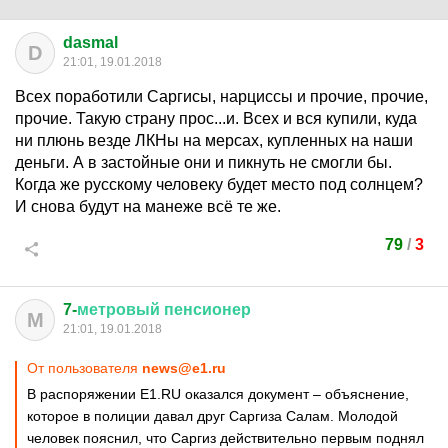
dasmal
D
21:01, 19.01.2018
Всех поработили Саргисы, нарциссы и прочие, прочие,
прочие. Такую страну прос...и. Всех и вся купили, куда
ни плюнь везде ЛКНы на мерсах, купленных на наши
деньги. А в застойные они и пикнуть не смогли бы.
Когда же русскому человеку будет место под солнцем?
И снова будут на манеже всё те же.
79
/
3
7-
метровый
пенсионер
М
21:01, 19.01.2018
От пользователя
news@e1.ru
В распоряжении Е1.RU оказался документ – объяснение,
которое в полиции давал друг Саргиза Салам. Молодой
человек пояснил, что Саргиз действительно первым поднял