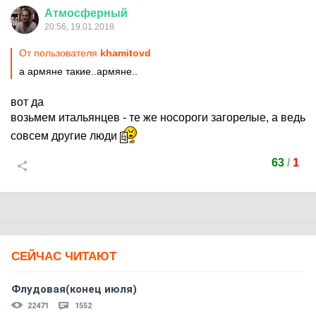
Атмосферный
20:56, 19.01.2018
От пользователя
khamitovd
а армяне такие..армяне..
вот да
возьмем итальянцев - те же носороги загорелые, а ведь
совсем другие люди
63
/
1
СЕЙЧАС ЧИТАЮТ
Флудовая(конец июля)
22471
1552