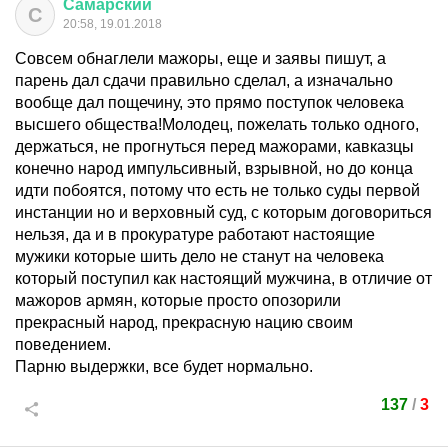
Самарский
С
20:58, 19.01.2018
Совсем обнаглели мажоры, еще и заявы пишут, а
парень дал сдачи правильно сделал, а изначально
вообще дал пощечину, это прямо поступок человека
высшего общества!Молодец, пожелать только одного,
держаться, не прогнуться перед мажорами, кавказцы
конечно народ импульсивный, взрывной, но до конца
идти побоятся, потому что есть не только суды первой
инстанции но и верховный суд, с которым договориться
нельзя, да и в прокуратуре работают настоящие
мужики которые шить дело не станут на человека
который поступил как настоящий мужчина, в отличие от
мажоров армян, которые просто опозорили
прекрасный народ, прекрасную нацию своим
поведением.
Парню выдержки, все будет нормально.
137
/
3