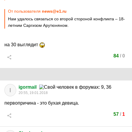
От пользователя
news@e1.ru
Нам удалось связаться со второй стороной конфликта – 18-
летним Саргизом Арутюняном.
на 30 выглядит
84
/
0
igormail
I
20:55, 19.01.2018
первопричина - это бухая девица.
57
/
1