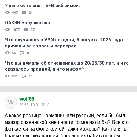
У кого есть опыт EFB акб зимой.
647
24
ОАКЗВ Бабушкофон.
1077
27
Что случилось с VPN сегодня, 5 августа 2026 года:
причины со стороны серверов
56
0
Что вы думали об отношениях до 20/25/30 лет, и что
оказалось правдой, а что мифом?
331
13
wolf66
W
20:56, 19.01.2018
А какая разница - армянин или русский, если бы был
мажор славянской внешности то молчали бы? Все кто
фоткается на фоне крутой тачки мажоры? Как понять
бравых русских парней, бросивших бабу в пьяном