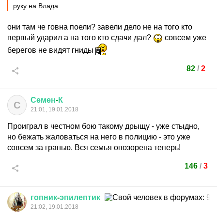
руку на Влада.
они там че говна поели? завели дело не на того кто
первый ударил а на того кто сдачи дал?
совсем уже
берегов не видят гниды
82
/
2
Семен
-
К
С
21:01, 19.01.2018
Проиграл в честном бою такому дрыщу - уже стыдно,
но бежать жаловаться на него в полицию - это уже
совсем за гранью. Вся семья опозорена теперь!
146
/
3
гопник
-
эпилептик
21:02, 19.01.2018