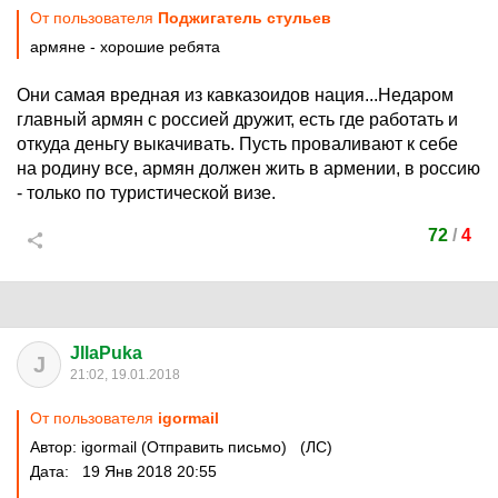
От пользователя
Поджигатель стульев
армяне - хорошие ребята
Они самая вредная из кавказоидов нация...Недаром
главный армян с россией дружит, есть где работать и
откуда деньгу выкачивать. Пусть проваливают к себе
на родину все, армян должен жить в армении, в россию
- только по туристической визе.
72
/
4
JllaPuka
J
21:02, 19.01.2018
От пользователя
igormail
Автор: igormail (Отправить письмо) (ЛС)
Дата: 19 Янв 2018 20:55