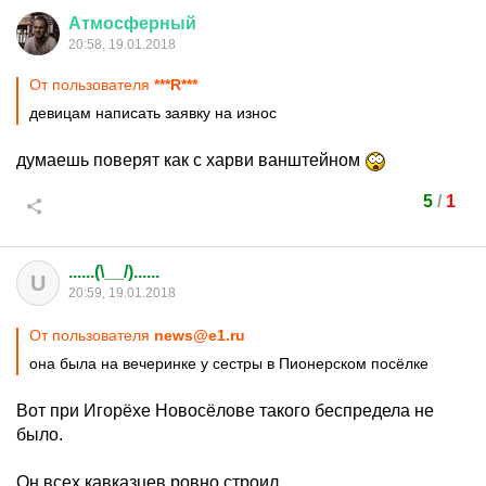
Атмосферный
20:58, 19.01.2018
От пользователя
***R***
девицам написать заявку на износ
думаешь поверят как с харви ванштейном
5
/
1
......(\__/)......
U
20:59, 19.01.2018
От пользователя
news@e1.ru
она была на вечеринке у сестры в Пионерском посёлке
Вот при Игорёхе Новосёлове такого беспредела не
было.
Он всех кавказцев ровно строил.