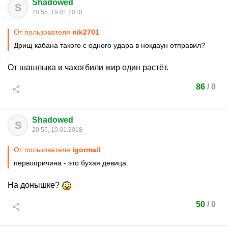
Shadowed
S
20:55, 19.01.2018
От пользователя
nik2701
Дрищ кабана такого с одного удара в нокдаун отправил?
От шашлыка и чахогбили жир один растёт.
86
/
0
Shadowed
S
20:55, 19.01.2018
От пользователя
igormail
первопричина - это бухая девица.
На донышке?
50
/
0