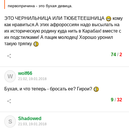
первопричина - это бухая девица.
ЭТО ЧЕРНИЛЬНИЦА ИЛИ ТЮБЕТЕЕШНИЦА
кому
как нравиться.А этих афророссиян надо высылать на
их историческую родину куда нить в Карабах! вместе с
их подстилками! А пацик молодец! Хорошо уронил
такую тряпку
74
/
2
wolf66
W
21:02, 19.01.2018
Бухая, и что теперь - бросать ее? Гирои?
9
/
32
Shadowed
S
21:03, 19.01.2018