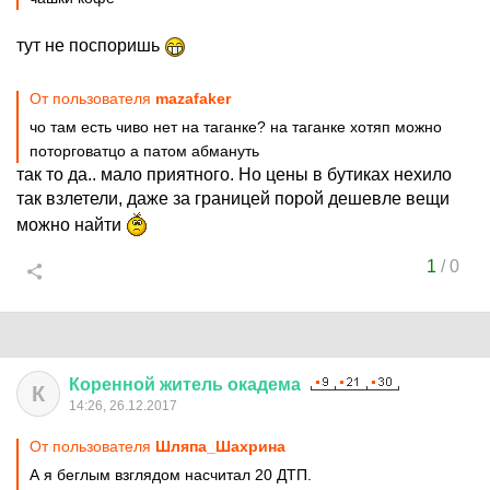
тут не поспоришь
От пользователя
mazafaker
чо там есть чиво нет на таганке? на таганке хотяп можно
поторговатцо а патом абмануть
так то да.. мало приятного. Но цены в бутиках нехило
так взлетели, даже за границей порой дешевле вещи
можно найти
1
/
0
Коренной
житель
окадема
К
14:26, 26.12.2017
От пользователя
Шляпа_Шахрина
А я беглым взглядом насчитал 20 ДТП.