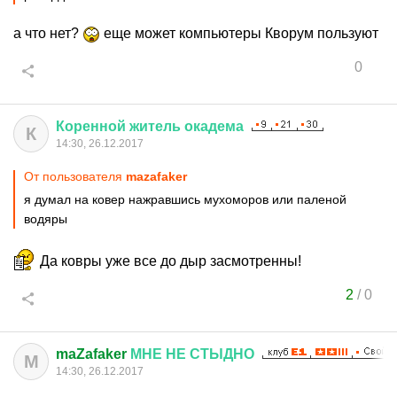
а что нет?
еще может компьютеры Кворум пользуют
0
Коренной
житель
окадема
К
14:30, 26.12.2017
От пользователя
mazafaker
я думал на ковер нажравшись мухоморов или паленой
водяры
Да ковры уже все до дыр засмотренны!
2
/
0
maZafaker
МНЕ
НЕ
СТЫДНО
M
14:30, 26.12.2017