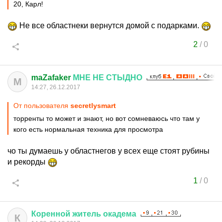
20, Карл!
Не все областнеки вернутся домой с подарками.
2
/
0
maZafaker
МНЕ
НЕ
СТЫДНО
M
14:27, 26.12.2017
От пользователя
secretlysmart
торренты то может и знают, но вот сомневаюсь что там у
кого есть нормальная техника для просмотра
чо ты думаешь у областнегов у всех еще стоят рубины
и рекорды
1
/
0
Коренной
житель
окадема
К