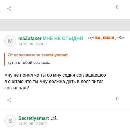
0
maZafaker
МНЕ
НЕ
СТЫДНО
M
14:38, 26.12.2017
От пользователя
secretlysmart
тут я с тобой согласна
мну не понял чо ты со мну седня соглашаешсо
я считаю что ты мну должна дать в долг питиг,
согласная?
0
Secretlysmart
S
14:39, 26.12.2017