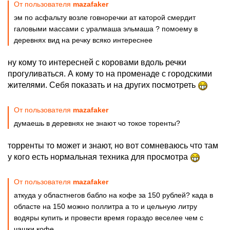
От пользователя
mazafaker
эм по асфальту возле говноречки ат каторой смердит
галовыми массами с уралмаша эльмаша ? помоему в
деревнях вид на речку всяко интереснее
ну кому то интересней с коровами вдоль речки
прогуливаться. А кому то на променаде с городскими
жителями. Себя показать и на других посмотреть
От пользователя
mazafaker
думаешь в деревнях не знают чо токое торенты?
торренты то может и знают, но вот сомневаюсь что там
у кого есть нормальная техника для просмотра
От пользователя
mazafaker
аткуда у областнегов бабло на кофе за 150 рублей? када в
областе на 150 можно поллитра а то и цельную литру
водяры купить и провести время гораздо веселее чем с
чашки кофе