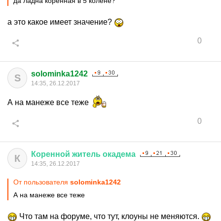
да ладна коренная в 5 колене?
а это какое имеет значение?
0
solominka1242
S
14:35, 26.12.2017
А на манеже все теже
0
Коренной
житель
окадема
К
14:35, 26.12.2017
От пользователя
solominka1242
А на манеже все теже
Что там на форуме, что тут, клоуны не меняются.