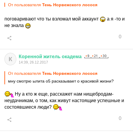
От пользователя
Тень Норвежского лосося
поговаривают что ты взломал мой аккаунт
а я -то и
не знала
0
Коренной
житель
окадема
К
14:39, 26.12.2017
От пользователя
Тень Норвежского лосося
мну смотрю ылита о5 расказывает о красивой жизни?
Ну а кто ж еще, расскажет нам нищебродам-
неудачникам, о том, как живут настоящие успешные и
состоявшиеся люди?
0