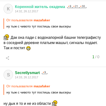
Коренной
житель
окадема
К
14:32, 26.12.2017
От пользователя
mazafaker
ну тыж с чивото тут постишь свои высеры
Дак она пади с водонапорной башни телеграфисту
в соседней деревне платьем машыт, сигналы подает.
Так и постит
1
/
0
Secretlysmart
S
14:33, 26.12.2017
От пользователя
mazafaker
ну тыж с чивото тут постишь свои высеры
ну дык я то и не из области