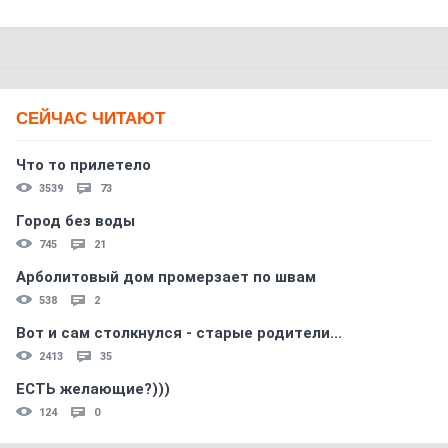
СЕЙЧАС ЧИТАЮТ
Что то прилетело
3539
73
Город без воды
745
21
Арболитовый дом промерзает по швам
538
2
Вот и сам столкнулся - старые родители...
2413
35
ЕСТЬ желающие?)))
124
0