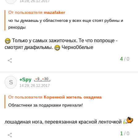
14:28, 26.12.2017
От пользователя
mazafaker
чо ты думаешь у областнегов у всех еще стоят рубины и
рекорды
Только у самых зажиточных. Те что попроще -
смотрят диафильмы.
Черно0белые
4
/
0
+Spy
S
14:29, 26.12.2017
От пользователя
Коренной житель окадема
Областнеки за подарками приехали!
лошадиная нога, перевязанная красной ленточкой
1
/
0