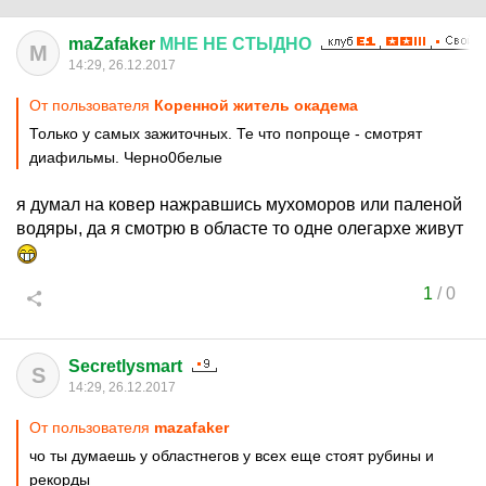
maZafaker
МНЕ
НЕ
СТЫДНО
M
14:29, 26.12.2017
От пользователя
Коренной житель окадема
Только у самых зажиточных. Те что попроще - смотрят
диафильмы. Черно0белые
я думал на ковер нажравшись мухоморов или паленой
водяры, да я смотрю в областе то одне олегархе живут
1
/
0
Secretlysmart
S
14:29, 26.12.2017
От пользователя
mazafaker
чо ты думаешь у областнегов у всех еще стоят рубины и
рекорды