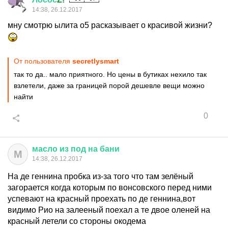
14:38, 26.12.2017
мну смотрю ылита о5 расказывает о красивой жизни?
От пользователя
secretlysmart
так то да.. мало приятного. Но цены в бутиках нехило так
взлетели, даже за границей порой дешевле вещи можно
найти
0
масло
из
под
на
бани
М
14:38, 26.12.2017
На де геннина пробка из-за того что там зелёный
загорается когда которым по вонсовского перед ними
успевают на красный проехать по де геннина,вот
видимо Рио на залееный поехал а те двое оленей на
красный летели со стороны окодема