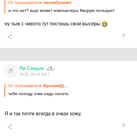
От пользователя
secretlysmart
а что нет? еще может компьютеры Кворум пользуют
ну тыж с чивото тут постишь свои высеры
0
Ли
Сицын
Л
14:31, 26.12.2017
От пользователя
Кролик)))...
тебе походу очки надо носить
Я и так почти всегда в очках хожу.
0