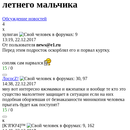
летнего мальчика
Обсуждение новостей
4
х
хулиган
13:19, 22.12.2017
От пользователя
news@e1.ru
Перед этим подросток оскорблял его и порвал куртку.
сопляк сам нарвался
15
/
0
Лосос
Z!
14:38, 22.12.2017
мну вот интересно яжэмамки и яжэпапки и вообще те кто это
существо малолетнее защищает в ситуации если на них
подобная оборзевшая от безнаказаности миникопия человека
прыгать будет как поступят?
15
/
0
к
[
К
'Jl'
Ю
'4]™