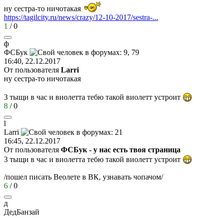
ну сестра-то ничотакая
https://tagilcity.ru/news/crazy/12-10-2017/sestra-...
1
/
0
ф
ФСБук
16:40, 22.12.2017
От пользователя
Larri
ну сестра-то ничотакая
3 тыщи в час и виолетта тебю такой виолетт устроит
8
/
0
l
Larri
16:45, 22.12.2017
От пользователя
ФСБук - у нас есть твоя страница
3 тыщи в час и виолетта тебю такой виолетт устроит
/пошел писать Веолете в ВК, узнавать чопачом/
6
/
0
д
ДедБанзай