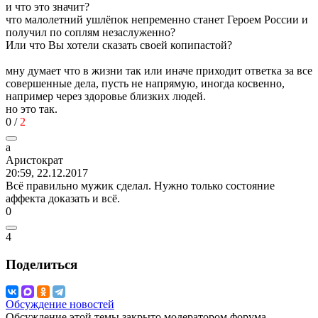
и что это значит?
что малолетний ушлёпок непременно станет Героем России и
получил по соплям незаслуженно?
Или что Вы хотели сказать своей копипастой?
мну думает что в жизни так или иначе приходит ответка за все
совершенные дела, пусть не напрямую, иногда косвенно,
например через здоровье близких людей.
но это так.
0
/
2
а
Арист
o
крат
20:59, 22.12.2017
Всё правильно мужик сделал. Нужно только состояние
аффекта доказать и всё.
0
4
Поделиться
Обсуждение новостей
Обсуждение этой темы закрыто модератором форума.