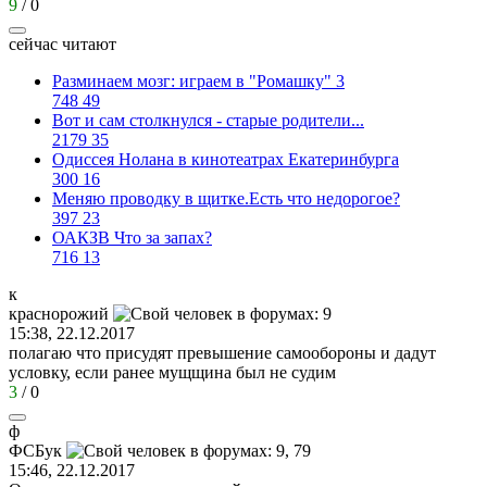
9
/
0
сейчас читают
Разминаем мозг: играем в "Ромашку" 3
748
49
Вот и сам столкнулся - старые родители...
2179
35
Одиссея Нолана в кинотеатрах Екатеринбурга
300
16
Меняю проводку в щитке.Есть что недорогое?
397
23
ОАКЗВ Что за запах?
716
13
к
краснорожий
15:38, 22.12.2017
полагаю что присудят превышение самообороны и дадут
условку, если ранее мущщина был не судим
3
/
0
ф
ФСБук
15:46, 22.12.2017