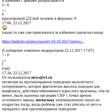
и камнями с факами разбрасывается
8
/
0
к
краснорожий
17:06, 22.12.2017
пацан то уже сам привлекался за избиение одноклассницы
https://tagilcity.ru/news/society/10-10-2017/semya...
[Сообщение изменено модератором 22.12.2017 17:07]
5
/
0
f
Fairy
17:34, 22.12.2017
От пользователя
news@e1.ru
несмотря на противоправное поведение малолетнего
потерпевшего, которое фактически явилось поводом для
конфликта, действия обвиняемого взрослого мужчины, тем не
менее, были оценены органами СКР с точки зрения
уголовного закона,
поскольку
злоумышленник напал на
подростка тогда, когда ребёнок уже стал убегать от него и
прекратил своё противоправное поведение