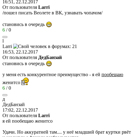
16:51, 22.12.2017
От пользователя
Larri
/пошел писать Веолете в ВК, узнавать чопачом/
становись в очередь
6
/
0
l
Larri
16:53, 22.12.2017
От пользователя
ДедБанзай
становись в очередь
у меня есть конкурентное преимущество - я ей
пообещаю
женитсо
6
/
0
д
ДедБанзай
17:02, 22.12.2017
От пользователя
Larri
я ей пообещаю женитсо
Удачи. Но аккуратней там.... у неё младший брат куртки рвёт