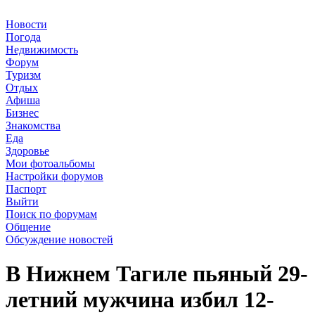
Новости
Погода
Недвижимость
Форум
Туризм
Отдых
Афиша
Бизнес
Знакомства
Еда
Здоровье
Мои фотоальбомы
Настройки форумов
Паспорт
Выйти
Поиск по форумам
Общение
Обсуждение новостей
В Нижнем Тагиле пьяный 29-
летний мужчина избил 12-