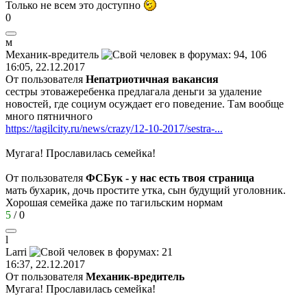
Только не всем это доступно
0
м
Механик
-
вредитель
16:05, 22.12.2017
От пользователя
Непатриотичная вакансия
сестры этоважеребенка предлагала деньги за удаление
новостей, где социум осуждает его поведение. Там вообще
много пятничного
https://tagilcity.ru/news/crazy/12-10-2017/sestra-...
Мугага! Прославилась семейка!
От пользователя
ФСБук - у нас есть твоя страница
мать бухарик, дочь простите утка, сын будущий уголовник.
Хорошая семейка даже по тагильским нормам
5
/
0
l
Larri
16:37, 22.12.2017
От пользователя
Механик-вредитель
Мугага! Прославилась семейка!