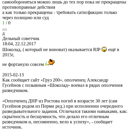
самообороняться можно лишь до тех пор пока не прекращены
противоправные действия
а как только прекращены - требовать сатисфакции только
через полицию или суд
1
/
0
д
Дельный
советчик
18:04, 22.12.2017
Шоколад, ( который не виноват) оказывается RIP
ещё в
2015г,
не фортануло совсем
2015-02-13
Как сообщает сайт «Груз 200», ополченец Александр
Гусейнов с позывным «Шоколад» воевал в рядах ополчения
разведчиком.
«Ополченец ДНР из Ростова погиб в возрасте 30 лет (сам
Гусейнов родом из Перми ред.) при исполнении очередного
разведывательного задания. Отличался такими навыками, как:
скрытность и бесшумность, что делало его отличным
разведчиком и, несомненно, вело к успеху», - сообщает
источник.