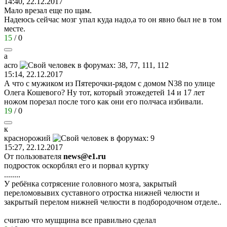
14:40, 22.12.2017
Мало врезал еще по щам.
Надеюсь сейчас мозг упал куда надо,а то он явно был не в том
месте.
15
/
0
a
acro
15:14, 22.12.2017
А что с мужиком из Пятерочки-рядом с домом N38 по улице
Олега Кошевого? Ну тот, который этожедетей 14 и 17 лет
ножом порезал после того как они его полчаса избивали.
19
/
0
к
краснорожий
15:27, 22.12.2017
От пользователя
news@e1.ru
подросток оскорблял его и порвал куртку
........
У ребёнка сотрясение головного мозга, закрытый
переломовывих суставного отростка нижней челюсти и
закрытый перелом нижней челюсти в подбородочном отделе..
считаю что мущщина все правильно сделал