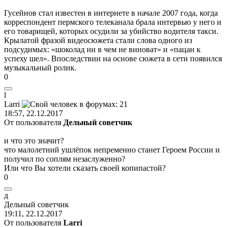
Гусейнов стал известен в интернете в начале 2007 года, когда
корреспондент пермского телеканала брала интервью у него и
его товарищей, которых осудили за убийство водителя такси.
Крылатой фразой видеосюжета стали слова одного из
подсудимых: «шоколад ни в чем не виноват» и «пацан к
успеху шел». Впоследствии на основе сюжета в сети появился
музыкальный ролик.
0
l
Larri
18:57, 22.12.2017
От пользователя
Дельный советчик
и что это значит?
что малолетний ушлёпок непременно станет Героем России и
получил по соплям незаслуженно?
Или что Вы хотели сказать своей копипастой?
0
д
Дельный
советчик
19:11, 22.12.2017
От пользователя
Larri