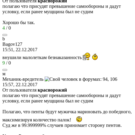
От пользователя
краснорожий
полагаю что присудят превышение самообороны и дадут
условку, если ранее мущщина был не судим
Хорошо бы так.
4
/
0
b
Bagov127
15:51, 22.12.2017
внушили малолеткам безнаказанность
9
/
0
м
Механик
-
вредитель
15:57, 22.12.2017
От пользователя
краснорожий
полагаю что присудят превышение самообороны и дадут
условку, если ранее мущщина был не судим
Полагаю, что пенты будут мужичка мариновать до победного,
максимизируя количество палок!
Суд же в 99.999999% случаев принимает сторону пентов.