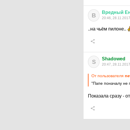
Вредный
Е
В
20:46, 28.11.201
..на чьём пилоне..
Shadowed
S
20:47, 28.11.201
От пользователя
ne
"Папе поначалу не 
Показала сразу - о