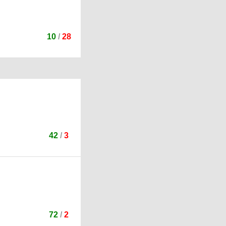
10
/
28
42
/
3
72
/
2