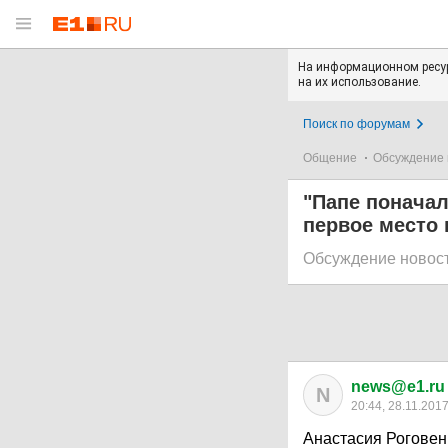
На информационном ресур
на их использование.
Поиск по форумам
Общение
Обсуждение 
"Папе поначал
первое место 
Обсуждение новос
news@e1.ru
N
20:44, 28.11.201
Анастасия Роговен