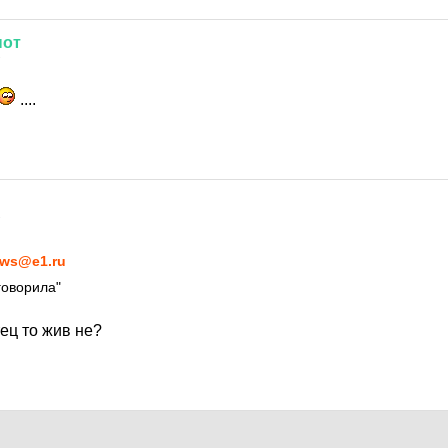
нот
7
....
7
ws@e1.ru
говорила"
тец то жив не?