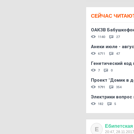
СЕЙЧАС ЧИТАЮ
ОАКЗВ Бабушкофон
1140
27
Анеки июле - авгус
6711
47
Генетический код 
7
0
Проект "Домик в д
9791
354
Электрики вопрос 
182
5
Ебипетская
Е
20:47, 28.11.201