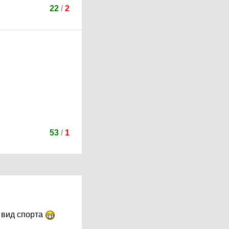
22
/
2
53
/
1
й вид спорта