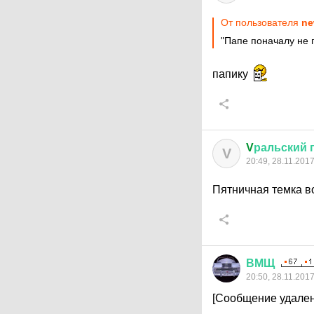
От пользователя
ne
"Папе поначалу не 
папику
V
ральский
V
20:49, 28.11.201
Пятничная темка в
ВМЩ
20:50, 28.11.201
[Сообщение удален