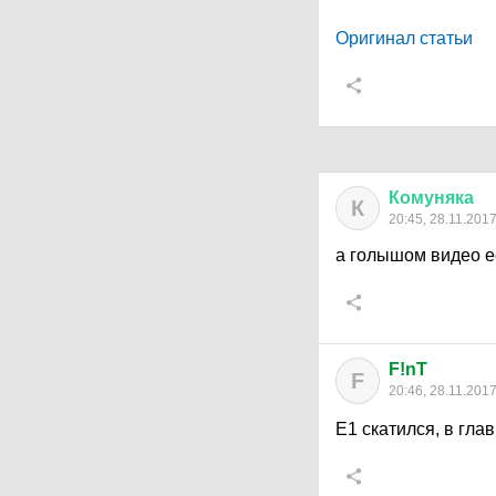
Оригинал статьи
Комуняка
К
20:45, 28.11.201
а голышом видео е
F!nT
F
20:46, 28.11.201
Е1 скатился, в гла