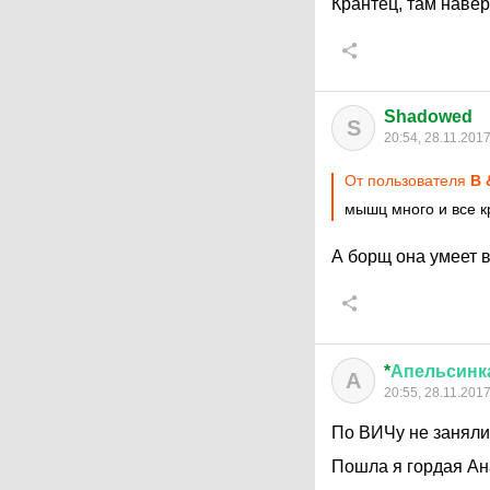
Крантец, там наве
Shadowed
S
20:54, 28.11.201
От пользователя
B 
мышц много и все к
А борщ она умеет в
*
Апельсинк
А
20:55, 28.11.201
По ВИЧу не заняли 
Пошла я гордая Ан