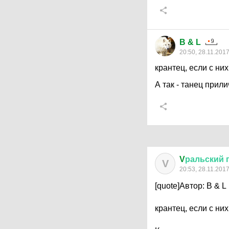
B & L
20:50, 28.11.201
крантец, если с ни
А так - танец прил
V
ральский
V
20:53, 28.11.201
[quote]Автор: B & L
крантец, если с ни