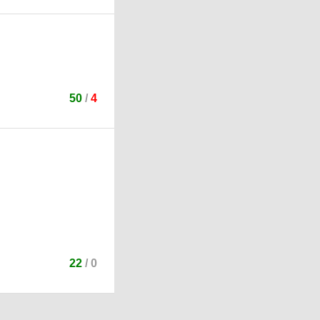
50
/
4
22
/
0