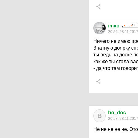
imxo
20:56, 28.11.201
Ничего не имею про
Знатную доярку сп
ты ведь на доске п
как же ты стала ва
- да что там говори
bo_doc
B
20:58, 28.11.201
Не не не не не. Эт