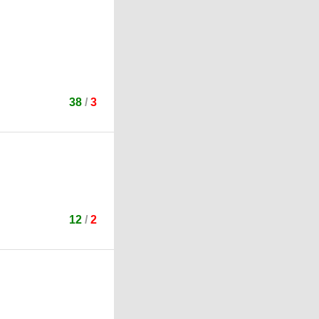
38
/
3
12
/
2