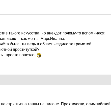
7
тив такого искусства, но анекдот почему-то вспомнился:
рашивают - как же ты, МарьИванна,
очёта была, ты ведь в область ездила за грамотой,
лютной проституткой?!
ть.. просто повезло.
7
о не стриптиз, а танцы на пилоне. Практически, олимпийски