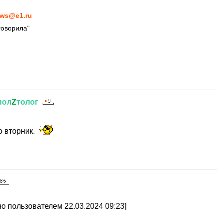
ws@e1.ru
говорила"
пол
Z
толог
7
о вторник.
7
о пользователем 22.03.2024 09:23]