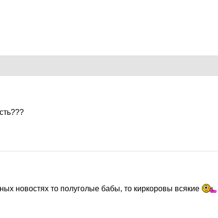
7
сть???
7
вных новостях то полуголые бабы, то киркоровы всякие