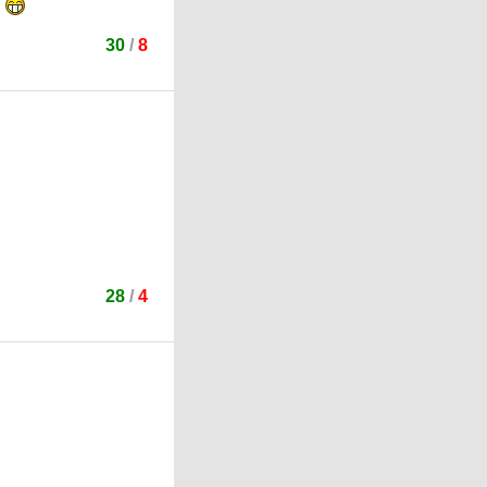
.
30
/
8
28
/
4