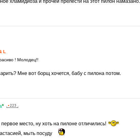
рное хламидиоза и прочей прелести на этот пилон намазано
7
& L
расиво ! Молодец!!
арить? Мне вот борщ хочется, бабу с пилона потом.
а
*
7
первое место, ну хоть на пилоне отличились!
астасией, мыть посуду