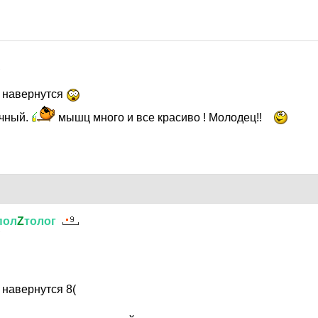
7
х навернутся
ичный.
мышц много и все красиво ! Молодец!!
пол
Z
толог
7
х навернутся 8(