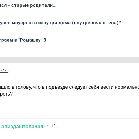
ся - старые родители...
узел мауэрлата изнутри дома (внутренняя стена)?
граем в "Ромашку" 3
7
шло в голову, что в подъезде следует себя вести нормально
реть?
шапиздаштопаная
7