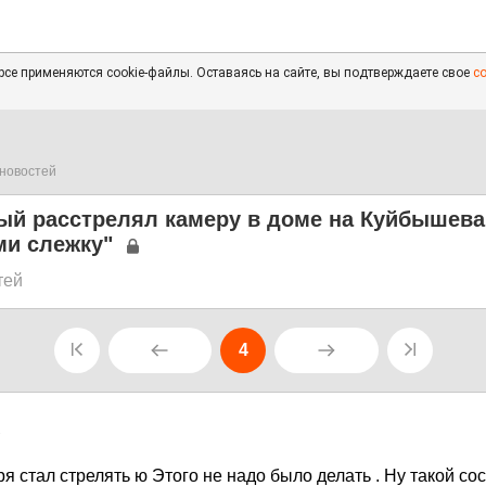
се применяются cookie-файлы. Оставаясь на сайте, вы подтверждаете свое
с
новостей
ый расстрелял камеру в доме на Куйбышева
ми слежку"
тей
4
7
я стал стрелять ю Этого не надо было делать . Ну такой со