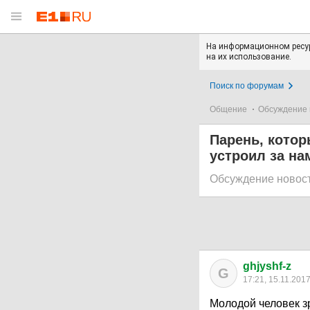
На информационном ресур
на их использование.
Поиск по форумам
Общение
Обсуждение 
Парень, котор
устроил за на
Обсуждение новос
ghjyshf-z
G
17:21, 15.11.201
Молодой человек зр