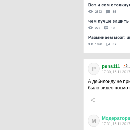
Вот и сам столкнул
2393
35
чем лучше зашить 
222
10
Разминаем мозг: и
1050
57
pens111
P
17:30, 15.11.201
А дебилоиду не при
было видео посмот
Модератор
М
17:31, 15.11.201