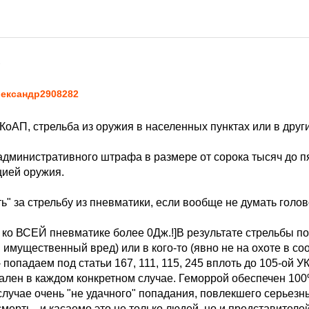
7
ександр2908282
. КоАП, стрельба из оружия в населенных пунктах или в дру
административного штрафа в размере от сорока тысяч до п
цией оружия.
ь" за стрельбу из пневматики, если вообще не думать голов
я ко ВСЕЙ пневматике более 0Дж.!]В результате стрельбы по
 имущественный вред) или в кого-то (явно не на охоте в со
 попадаем под статьи 167, 111, 115, 245 вплоть до 105-ой УК
ален в каждом конкретном случае. Геморрой обеспечен 100
случае очень "не удачного" попадания, повлекшего серьезн
мерть...и касаемо это не только людей, но и представител