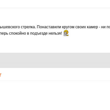
7
шевского стрелка. Понаставили кругом своих камер - ни п
перь спокойно в подъезде нельзя!
Т