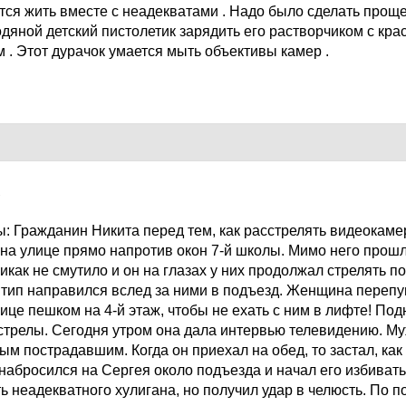
тся жить вместе с неадекватами . Надо было сделать прощ
одяной детский пистолетик зарядить его растворчиком с кра
 . Этот дурачок умается мыть объективы камер .
7
: Гражданин Никита перед тем, как расстрелять видеокамер
 на улице прямо напротив окон 7-й школы. Мимо него прош
никак не смутило и он на глазах у них продолжал стрелять п
 тип направился вслед за ними в подъезд. Женщина переп
ице пешком на 4-й этаж, чтобы не ехать с ним в лифте! Под
трелы. Сегодня утром она дала интервью телевидению. М
ым пострадавшим. Когда он приехал на обед, то застал, как 
 набросился на Сергея около подъезда и начал его избиват
 неадекватного хулигана, но получил удар в челюсть. По п