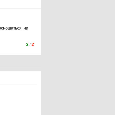
осношаться, ни
3
/
2