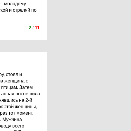
е . молодому
ской и стреляй по
2
/
11
у, стоял и
ла женщина с
о птицам. Затем
уганная поспешила
нявшись на 2-й
уж этой женщины,
раз тот момент,
ь. Мужчина
оводу всего