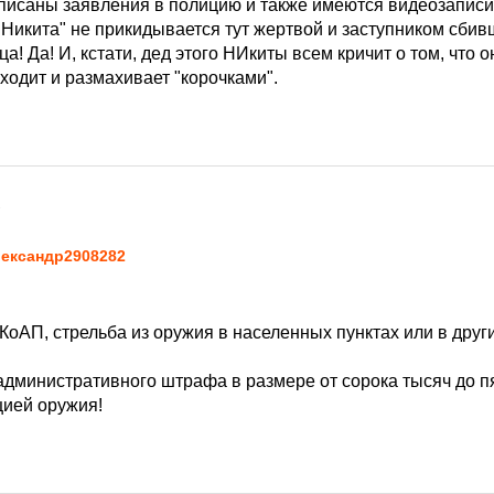
исаны заявления в полицию и также имеются видеозаписи др
 Никита" не прикидывается тут жертвой и заступником сбив
ца! Да! И, кстати, дед этого НИкиты всем кричит о том, что
ходит и размахивает "корочками".
7
ександр2908282
. КоАП, стрельба из оружия в населенных пунктах или в дру
административного штрафа в размере от сорока тысяч до п
цией оружия!