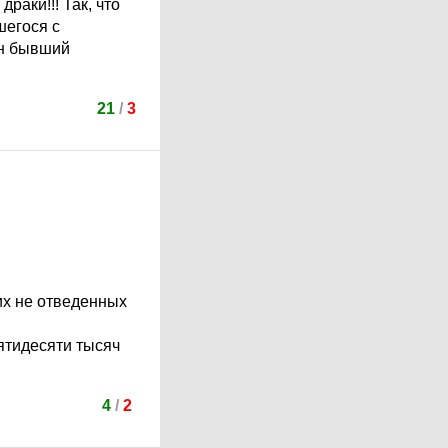
аки!!! Так, что
шегося с
 он бывший
21
/
3
гих не отведенных
ятидесяти тысяч
4
/
2