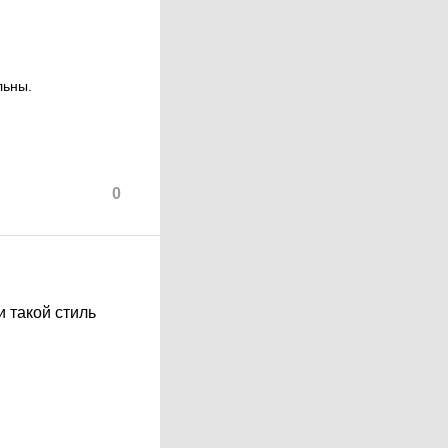
льны.
0
 такой стиль