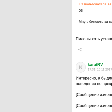
От пользователя
sa
06
Мну в биноклю за с
Пилоны хоть уста
karatRV
K
17:31, 15.11.201
Интересно, а быдло
поведения не прекр
[Сообщение измене
[Сообщение измене