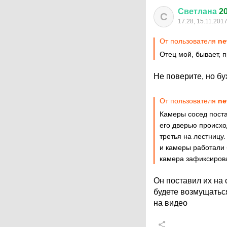
Светлана
20
С
17:28, 15.11.201
От пользователя
ne
Отец мой, бывает, п
Не поверите, но бух
От пользователя
ne
Камеры сосед поста
его дверью происхо
третья на лестницу
и камеры работали б
камера зафиксиров
Он поставил их на 
будете возмущаться
на видео