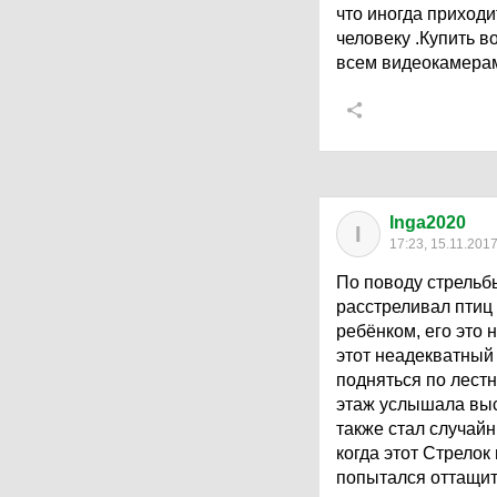
что иногда приходи
человеку .Купить в
всем видеокамерам
Inga2020
I
17:23, 15.11.201
По поводу стрельбы
расстреливал птиц
ребёнком, его это 
этот неадекватный
подняться по лестн
этаж услышала выс
также стал случайн
когда этот Стрелок
попытался оттащить