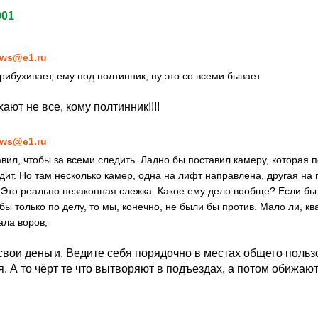
01
7
ws@e1.ru
рибухивает, ему под полтинник, ну это со всеми бывает
ают не все, кому полтинник!!!!
ws@e1.ru
вил, чтобы за всеми следить. Ладно бы поставил камеру, которая п
дит. Но там несколько камер, одна на лифт направлена, другая на
. Это реально незаконная слежка. Какое ему дело вообще? Если бы
ы только по делу, то мы, конечно, не были бы против. Мало ли, кв
ала воров,
свои деньги. Ведите себя порядочно в местах общего польз
. А то чёрт те что вытворяют в подъездах, а потом обижают