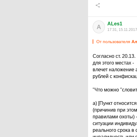
ALes1
A
17:31, 15.11.201
От пользователя
Ал
Согласно ст. 20.13
для этого местах -
влечет наложение 
рублей с конфиска
"Что можно "словит
a) [Пункт относитс
(причинив при этом
правилами охоты) -
ситуации индивиду
реального срока в 
инвалидность или с