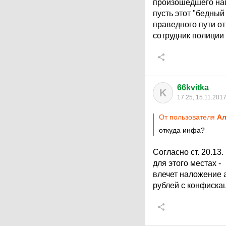
произошедшего нап
пусть этот "бедный
праведного пути от
сотрудник полиции 
66kvitka
K
17:25, 15.11.201
От пользователя
Ал
откуда инфа?
Согласно ст. 20.13
для этого местах -
влечет наложение 
рублей с конфиска