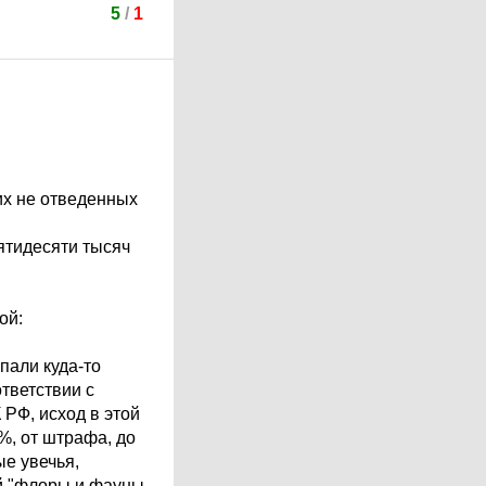
5
/
1
гих не отведенных
ятидесяти тысяч
ой:
пали куда-то
ответствии с
 РФ, исход в этой
%, от штрафа, до
ые увечья,
ей "флоры и фауны,