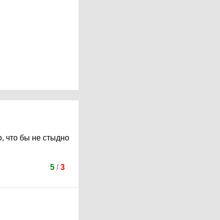
, что бы не стыдно
5
/
3