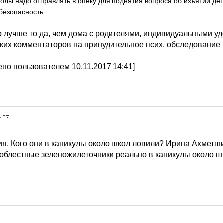
олы надо отправлять в опеку для поднятия вопроса об изъятии де
безопасность
о лучше то да, чем дома с родителями, индивидуальными удо
аких комментаторов на принудительное псих. обследование
но пользователем 10.11.2017 14:41]
7
ия. Кого они в каникулы около школ ловили? Ирина Ахметши
доблестные зеленожилеточники реально в каникулы около шк