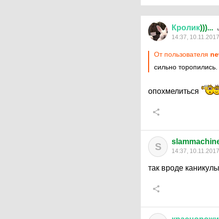
Кролик
)))...
14:37, 10.11.201
От пользователя
ne
сильно торопились.
опохмелиться
slammachin
S
14:37, 10.11.201
так вроде каникулы