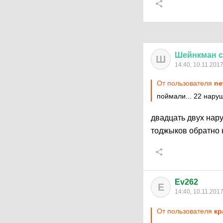
Шейнкман
с
Ш
14:40, 10.11.201
От пользователя
ne
поймали... 22 нару
двадцать двух нар
тоджыков обратно 
Ev262
E
14:40, 10.11.201
От пользователя
кр