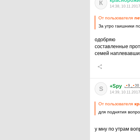
краснорож
К
14:38, 10.11.201
От пользователя
ne
За утро гаишники п
одобряю
составленные прот
семей наплевавших
+Spy
S
14:39, 10.11.201
От пользователя
кр
для поднятия вопро
у мну по утрам во