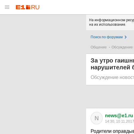
На информационном ресур
на их использование.
Поиск по форумам
Общение
Обсуждение 
За утро гаишн
нарушителей б
Обсуждение новос
news@e1.ru
N
14:30, 10.11.201
Родители оправдыв