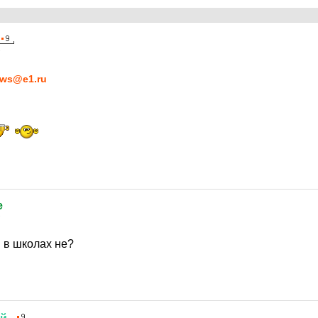
7
ws@e1.ru
e
7
 в школах не?