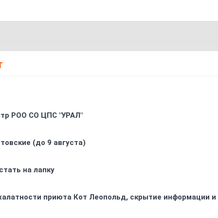
Т
oтр РOO CO ЦПС "УРАЛ"
товские (до 9 августа)
стать на лапку
 халатности приюта Кот Леопольд, скрытиe информации и