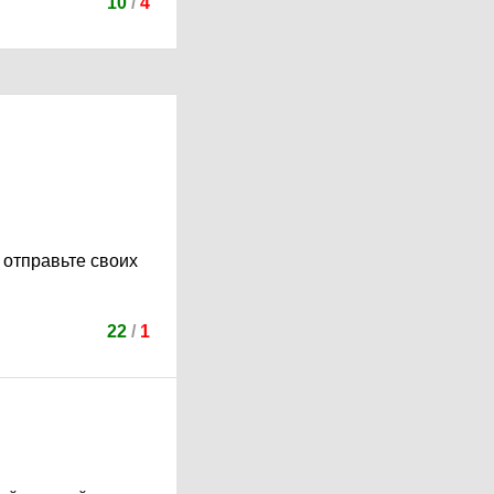
10
/
4
- отправьте своих
22
/
1