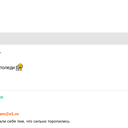
7
втоледи
ик
7
ws@e1.ru
ли себя тем, что сильно торопились.