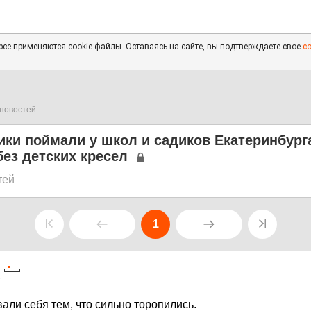
се применяются cookie-файлы. Оставаясь на сайте, вы подтверждаете свое
с
новостей
ики поймали у школ и садиков Екатеринбург
ез детских кресел
тей
1
7
али себя тем, что сильно торопились.