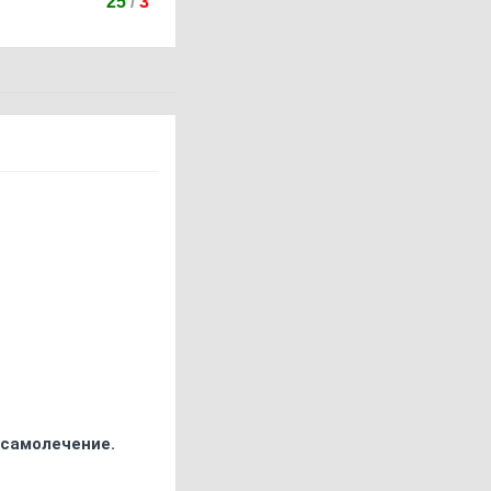
25
/
3
 самолечение.