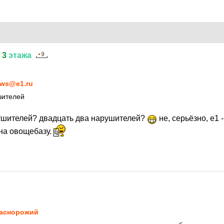
3
этажа
7
ws@e1.ru
шителей
ушителей? двадцать два нарушителей?
не, серьёзно, е1 
на овощебазу.
7
аснорожий