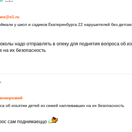
ий
7
ws@e1.ru
оймали у школ и садиков Екатеринбурга 22 нарушителей без детски
околы надо отправлять в опеку для поднятия вопроса об из
 на их безопасность
7
аснорожий
са об изъятии детей из семей наплевавших на их безопасность
прос сам поднимаеццо