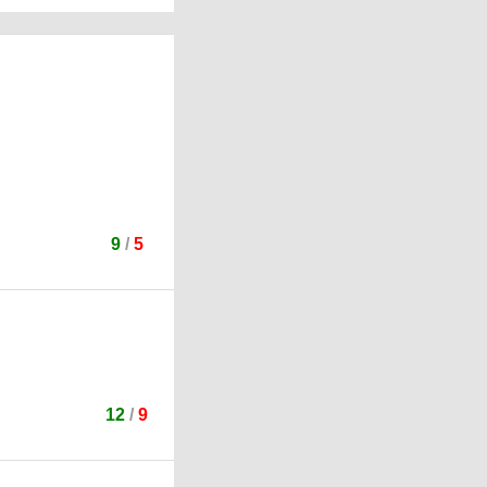
9
/
5
12
/
9