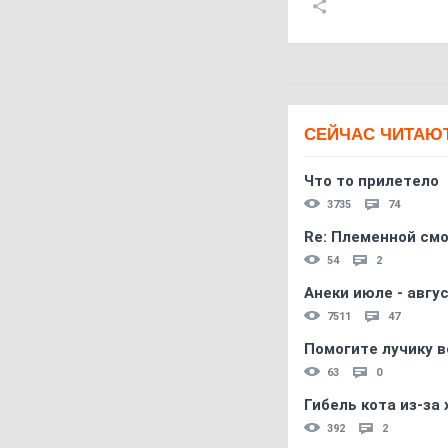
СЕЙЧАС ЧИТАЮ
Что то прилетело
3735
74
Re: Племеннoй см
54
2
Анеки июле - авгус
7511
47
Помогите лучику в
63
0
Гибель кота из-за
392
2