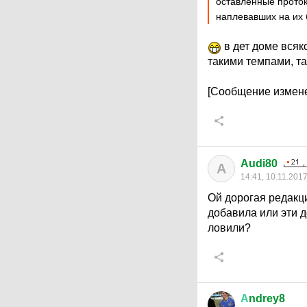
оставленные проток
наплевавших на их 
в дет доме всяк
такими темпами, т
[Сообщение измене
Audi80
A
14:41, 10.11.201
Ой дорогая редакц
добавила или эти 
ловили?
А
ndrey8