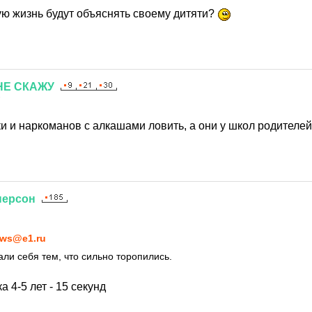
ую жизнь будут объяснять своему дитяти?
НЕ
СКАЖУ
7
и и наркоманов с алкашами ловить, а они у школ родителей
персон
7
ws@e1.ru
ли себя тем, что сильно торопились.
 4-5 лет - 15 секунд