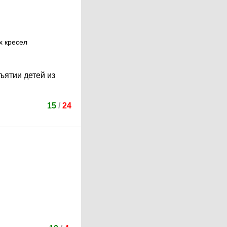
х кресел
ъятии детей из
15
/
24