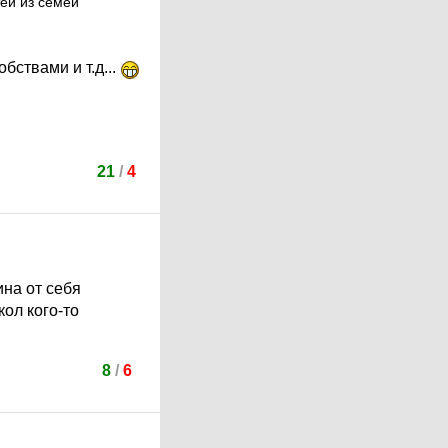
тей из семей
бствами и т.д...
21
/
4
на от себя
ол кого-то
8
/
6