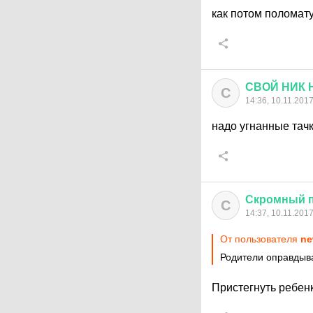
как потом поломат
СВОЙ
НИК
С
14:36, 10.11.201
надо угнанные тачк
Скромный
С
14:37, 10.11.201
От пользователя
ne
Родители оправдыва
Пристегнуть ребенка