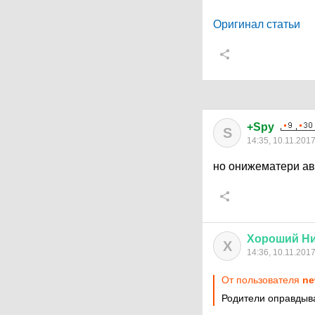
Оригинал статьи
+Spy
S
14:35, 10.11.201
но онижематери а
Хороший
Н
Х
14:36, 10.11.201
От пользователя
ne
Родители оправдыва