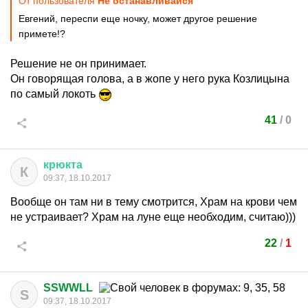
От пользователя
Не останавливайся
Евгений, переспи еще ночку, может другое решение
примете!?
Решение не он принимает.
Он говорящая голова, а в жопе у него рука Козлицына
по самый локоть
41
/
0
крюкта
К
09:37, 18.10.2017
Вообще он там ни в тему смотрится, Храм на крови чем
не устраивает? Храм на луне еще необходим, считаю)))
22
/
1
SSWWLL
S
09:37, 18.10.2017