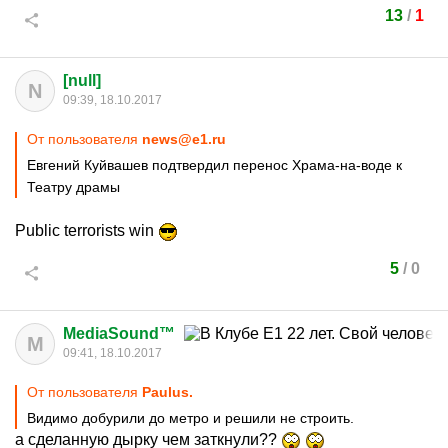
13
/
1
[null]
N
09:39, 18.10.2017
От пользователя
news@e1.ru
Евгений Куйвашев подтвердил перенос Храма-на-воде к
Театру драмы
Public terrorists win
5
/
0
MediaSound™
M
09:41, 18.10.2017
От пользователя
Paulus.
Видимо добурили до метро и решили не строить.
а сделанную дырку чем заткнули??