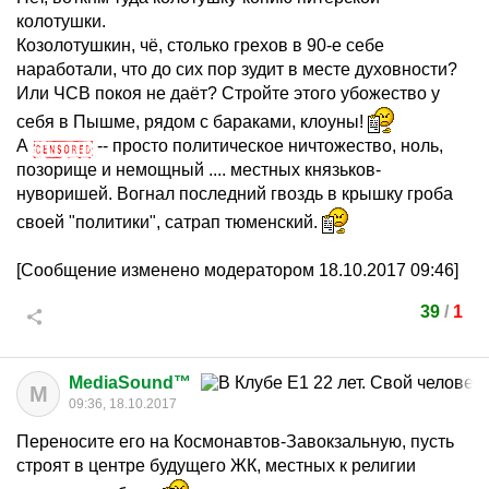
колотушки.
Козолотушкин, чё, столько грехов в 90-е себе
наработали, что до сих пор зудит в месте духовности?
Или ЧСВ покоя не даёт? Стройте этого убожество у
себя в Пышме, рядом с бараками, клоуны!
А
-- просто политическое ничтожество, ноль,
позорище и немощный .... местных князьков-
нуворишей. Вогнал последний гвоздь в крышку гроба
своей "политики", сатрап тюменский.
[Сообщение изменено модератором 18.10.2017 09:46]
39
/
1
MediaSound™
M
09:36, 18.10.2017
Переносите его на Космонавтов-Завокзальную, пусть
строят в центре будущего ЖК, местных к религии