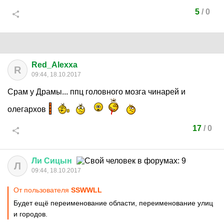
5
/
0
Red_Alexxa
R
09:44, 18.10.2017
Срам у Драмы... ппц головного мозга чинарей и
олегархов
17
/
0
Ли
Сицын
Л
09:44, 18.10.2017
От пользователя
SSWWLL
Будет ещё переименование области, переименование улиц
и городов.