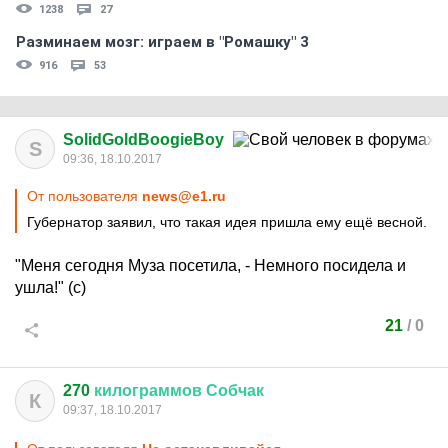
1238
27
Разминаем мозг: играем в "Ромашку" 3
916
53
SolidGoldBoogieBoy
S
09:36, 18.10.2017
От пользователя
news@e1.ru
Губернатор заявил, что такая идея пришла ему ещё весной.
"Меня сегодня Муза посетила, - Немного посидела и
ушла!" (с)
21
/
0
270
килограммов
Собчак
К
09:37, 18.10.2017