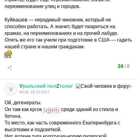
переименование улиц и городов.
Куйвашев — нерадивый чиновник, который не
способен работать. А значит, будет пиариться на
храмах, на переименованиях и на прочей лабуде.
Опять же его так учили при подготовке в США — гадить
нашей стране и нашим гражданам.
24
/
0
V
ральский
пол
Z
толог
V
09:36, 18.10.2017
Ой, дегенераты.
Он там как кусок
среди зданий из стекла и
бетона.
То место, как часть современного Екатеринбурга с
высотками и подсветкой.
Нет, воткнм туда колотушку-копию питерской