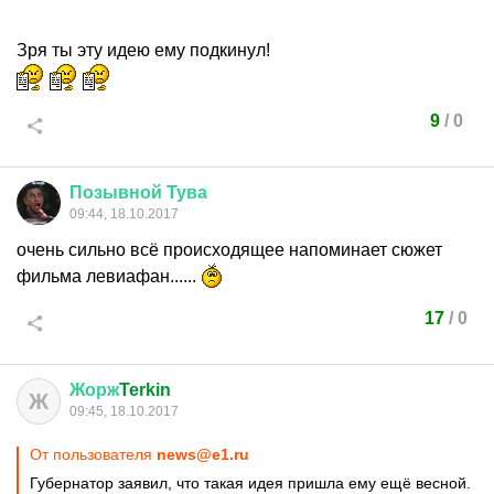
Зря ты эту идею ему подкинул!
9
/
0
Позывной
Тува
09:44, 18.10.2017
очень сильно всё происходящее напоминает сюжет
фильма левиафан......
17
/
0
Жорж
Terkin
Ж
09:45, 18.10.2017
От пользователя
news@e1.ru
Губернатор заявил, что такая идея пришла ему ещё весной.