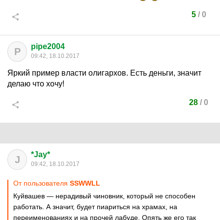
5
/
0
pipe2004
P
09:42, 18.10.2017
Яркий пример власти олигархов. Есть деньги, значит
делаю что хочу!
28
/
0
*Jay*
J
09:42, 18.10.2017
От пользователя
SSWWLL
Куйвашев — нерадивый чиновник, который не способен
работать. А значит, будет пиариться на храмах, на
переименованиях и на прочей лабуде. Опять же его так