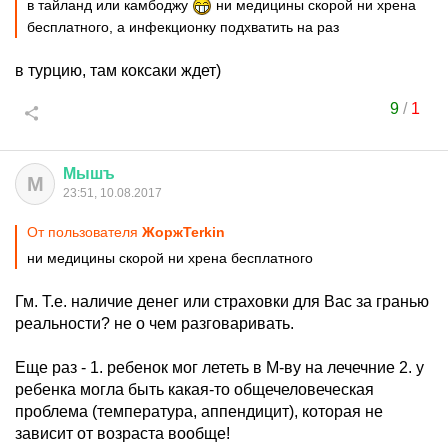
в тайланд или камбоджу
ни медицины скорой ни хрена
бесплатного, а инфекционку подхватить на раз
в турцию, там коксаки ждет)
9
/
1
Мышъ
М
23:51, 10.08.2017
От пользователя
ЖоржTerkin
ни медицины скорой ни хрена бесплатного
Гм. Т.е. наличие денег или страховки для Вас за гранью
реальности? не о чем разговаривать.
Еще раз - 1. ребенок мог лететь в М-ву на лечечние 2. у
ребенка могла быть какая-то общечеловеческая
проблема (температура, аппендицит), которая не
зависит от возраста вообще!