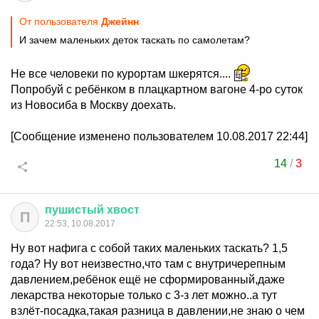
От пользователя
Джейнн
И зачем маленьких деток таскать по самолетам?
Не все человеки по курортам шкерятся....
Попробуй с ребёнком в плацкартном вагоне 4-ро суток
из Новосиба в Москву доехать.
[Сообщение изменено пользователем 10.08.2017 22:44]
14
/
3
пушистый
хвост
П
22:53, 10.08.2017
Ну вот нафига с собой таких маленьких таскать? 1,5
года? Ну вот неизвестно,что там с внутричерепным
давлением,ребёнок ещё не сформированный,даже
лекарства некоторые только с 3-з лет можно..а тут
взлёт-посадка,такая разница в давлении,не знаю о чем