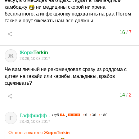
несут, в 6 месяцев на отдых.... куда? в тайланд или
камбоджу
ни медицины скорой ни хрена
бесплатного, а инфекционку подхватить на раз. Потом
такие и орут яжемать нам все должны
16
/
7
Жорж
Terkin
Ж
23:26, 10.08.2017
Че вам личный не рекомендовал сразу из роддома с
дитем на гавайи или карибы, мальдивы, крабов
сцеживать?
14
/
2
Гаффффф
Г
23:43, 10.08.2017
От пользователя
ЖоржTerkin