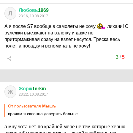
Любовь
1969
Л
23:16, 10.08.2017
А я после S7 вообще в самолеты не хочу
лихачи! С
рулежки выезжают на взлетку и даже не
притормаживая сразу на взлет несутся. Тряска весь
полет, а посадку и вспоминать не хочу!
3
/
5
Жорж
Terkin
Ж
23:22, 10.08.2017
От пользователя
Мышъ
врачам я склонна доверять больше
а мну чота нет, по крайней мере не тем которые херню