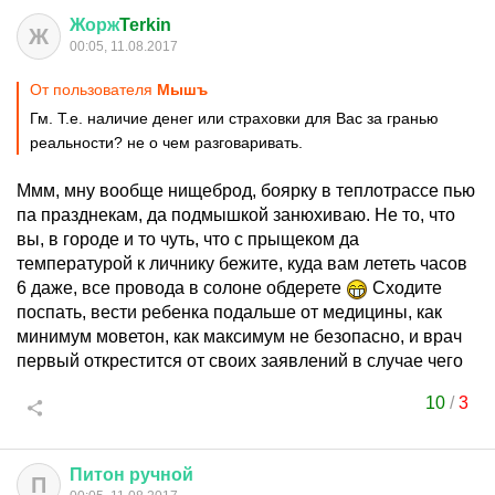
Жорж
Terkin
Ж
00:05, 11.08.2017
От пользователя
Мышъ
Гм. Т.е. наличие денег или страховки для Вас за гранью
реальности? не о чем разговаривать.
Ммм, мну вообще нищеброд, боярку в теплотрассе пью
па празднекам, да подмышкой занюхиваю. Не то, что
вы, в городе и то чуть, что с прыщеком да
температурой к личнику бежите, куда вам лететь часов
6 даже, все провода в солоне обдерете
Сходите
поспать, вести ребенка подальше от медицины, как
минимум моветон, как максимум не безопасно, и врач
первый открестится от своих заявлений в случае чего
10
/
3
Питон
ручной
П