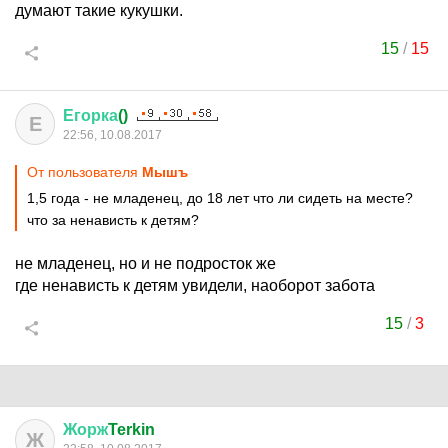
думают такие кукушки.
15
/
15
Егорка
()
Е
22:56, 10.08.2017
От пользователя
Мышъ
1,5 года - не младенец, до 18 лет что ли сидеть на месте?
что за ненависть к детям?
не младенец, но и не подросток же
где ненависть к детям увидели, наоборот забота
15
/
3
Жорж
Terkin
Ж