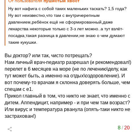
От пользователя
пушистый хвост
Ну вот нафига с собой таких маленьких таскать? 1,5 года?
Ну вот неизвестно,что там с внутричерепным
давлением,ребёнок ещё не сформированный,даже
лекарства некоторые только с 3-з лет можно..а тут взлёт-
посадка,такая разница в давлении,не знаю о чем думают
такие кукушки.
Вы доктор? или так, чисто потрещать?
Нам личный врач-педиатр разрешал (и рекомендовал!)
перелет в 6 месяцев на море (не по лечению\делу, как
тут может быть, а именно на отдых\оздоровление). И
вот почему-то врачам я склонна доверять больше, чем
спецам с е1.
Прикол главный в том, что никто не знает, что именно с
дитем. Аппендицит, например - и при чем там возраст?
Или вирус и температура рванула (опять-таки никто не
застрахован!)
8
/
20