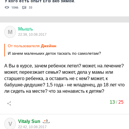
У кого есть опыт EFB акб зимой.
1046
33
Мышъ
М
22:38, 10.08.2017
От пользователя
Джейнн
И зачем маленьких деток таскать по самолетам?
А Вы в курсе, зачем ребенок летел? может, на лечение?
может, переезжает семья? может, дела у мамы или
старшего ребенка, а оставить не с кем? может, к
бабушке-дедушке? 1,5 года - не младенец, до 18 лет что
ли сидеть на месте? что за ненависть к детям?
13
/
25
Vitaly Sun
V
22:42, 10.08.2017