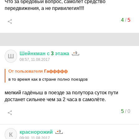
Что за бредовый вопрос, самолёт средство
передвижения, а не привилегия!!!!
4
/
5
Шейнкман
с
3
этажа
Ш
08:57, 11.08.2017
От пользователя
Гаффффф
в то время как в стране полно поездов
мелкий гадёныш в поезде за полутора суток пути
достанет сильнее чем за 2 часа в самолёте.
5
/
0
краснорожий
К
09:00, 11.08.2017