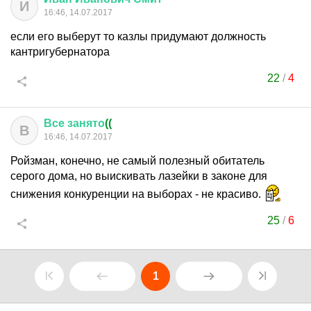
И
16:46, 14.07.2017
если его выберут то казлы придумают должность
кантригубернатора
22
/
4
Все
занято
((
В
16:46, 14.07.2017
Ройзман, конечно, не самый полезный обитатель
серого дома, но выискивать лазейки в законе для
снижения конкуренции на выборах - не красиво.
25
/
6
1