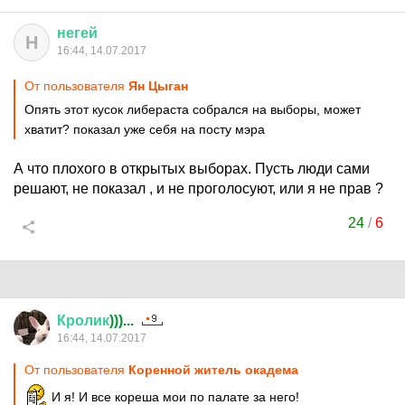
негей
Н
16:44, 14.07.2017
От пользователя
Ян Цыган
Опять этот кусок либераста собрался на выборы, может
хватит? показал уже себя на посту мэра
А что плохого в открытых выборах. Пусть люди сами
решают, не показал , и не проголосуют, или я не прав ?
24
/
6
Кролик
)))...
16:44, 14.07.2017
От пользователя
Коренной житель окадема
И я! И все кореша мои по палате за него!