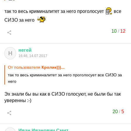
так то весь криминалитет за него проголосует
все
СИЗО за него
10
/
12
негей
Н
16:46, 14.07.2017
От пользователя
Кролик)))...
так то весь криминалитет за него проголосует все СИЗО за
него
Эх знали бы вы как в СИЗО голосуют, не были бы так
уверенны :-)
20
/
5
Иван
Иванович
Смит