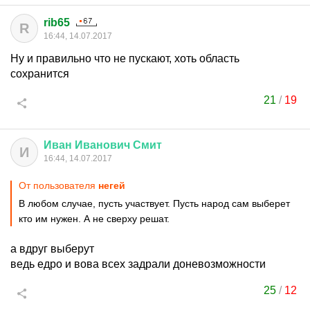
rib65
R
16:44, 14.07.2017
Ну и правильно что не пускают, хоть область
сохранится
21
/
19
Иван
Иванович
Смит
И
16:44, 14.07.2017
От пользователя
негей
В любом случае, пусть участвует. Пусть народ сам выберет
кто им нужен. А не сверху решат.
а вдруг выберут
ведь едро и вова всех задрали доневозможности
25
/
12