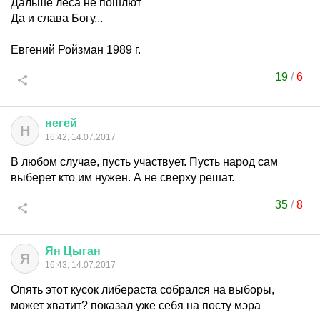
Дальше леса не пошлют
Да и слава Богу...
Евгений Ройзман 1989 г.
19
/
6
негей
Н
16:42, 14.07.2017
В любом случае, пусть участвует. Пусть народ сам
выберет кто им нужен. А не сверху решат.
35
/
8
Ян
Цыган
Я
16:43, 14.07.2017
Опять этот кусок либераста собрался на выборы,
может хватит? показал уже себя на посту мэра