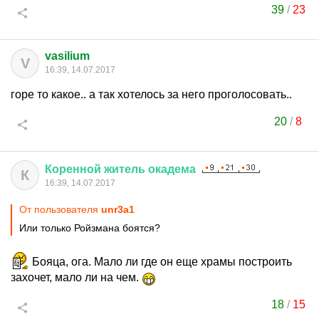
39
/
23
vasilium
V
16:39, 14.07.2017
горе то какое.. а так хотелось за него проголосовать..
20
/
8
Коренной
житель
окадема
К
16:39, 14.07.2017
От пользователя
unr3a1
Или только Ройзмана боятся?
Бояца, ога. Мало ли где он еще храмы построить
захочет, мало ли на чем.
18
/
15