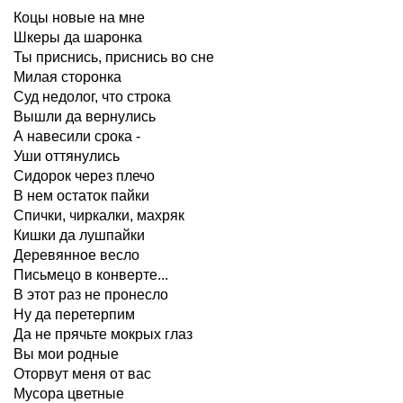
Коцы новые на мне
Шкеры да шаронка
Ты приснись, приснись во сне
Милая сторонка
Суд недолог, что строка
Вышли да вернулись
А навесили срока -
Уши оттянулись
Сидорок через плечо
В нем остаток пайки
Спички, чиркалки, махряк
Кишки да лушпайки
Деревянное весло
Письмецо в конверте...
В этот раз не пронесло
Ну да перетерпим
Да не прячьте мокрых глаз
Вы мои родные
Оторвут меня от вас
Мусора цветные