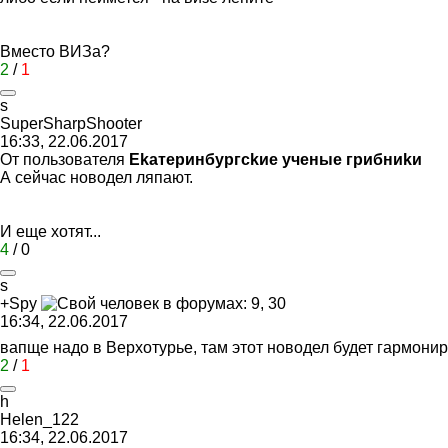
Вместо ВИЗа?
2
/
1
s
SuperSharpShooter
16:33, 22.06.2017
От пользователя
Ekaтеринбургckиe yчeныe грибниkи
А сейчас новодел ляпают.
И еще хотят...
4
/
0
s
+Spy
16:34, 22.06.2017
вапще надо в Верхотурье, там этот новодел будет гармон
2
/
1
h
Helen_122
16:34, 22.06.2017