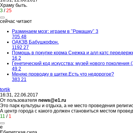
Храму быть.
3
/
25
сейчас читают
Разминаем мозг: играем в "Ромашку" 3
705
48
ОАКЗВ Бабушкофон.
1192
27
Помощь в покупке корма Снежка и алл катс передержк
16
2
Генетический код искусства: музей нового поколения 
49
2
Меняю проводку в щитке.Есть что недорогое?
383
21
t
о
rtik
16:31, 22.06.2017
От пользователя
news@e1.ru
Это парк культуры и отдыха, а не место проведения религи
А центр города с какого должен становиться местом пров
11
/
1
е
Ебипетская
сила