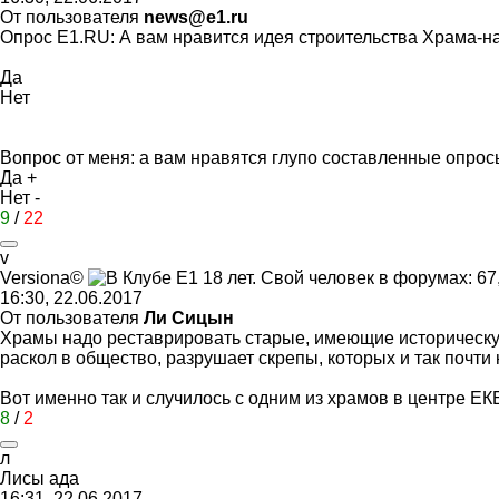
От пользователя
news@e1.ru
Опрос E1.RU: А вам нравится идея строительства Храма-н
Да
Нет
Вопрос от меня: а вам нравятся глупо составленные опро
Да +
Нет -
9
/
22
v
Versiona©
16:30, 22.06.2017
От пользователя
Ли Сицын
Храмы надо реставрировать старые, имеющие историческую 
раскол в общество, разрушает скрепы, которых и так почти 
Вот именно так и случилось с одним из храмов в центре ЕК
8
/
2
л
Лисы
ада
16:31, 22.06.2017