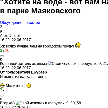
"Хотите на воде - вот вам 
в парке Маяковского
Обсуждение новостей
2
a
Alex Diezel
16:29, 22.06.2017
Уж всяко лучше, чем на городском пруду!
3
/
10
к
Коренной
житель
окадема
16:29, 22.06.2017
От пользователя
Ебургер
И пьянь из парка выгонят.
Молитвою!
7
/
1
е
Егорка
()
16:30, 22.06.2017