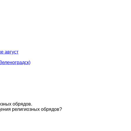
е август
(Зеленоградск)
озных обрядов.
едения религиозных обрядов?