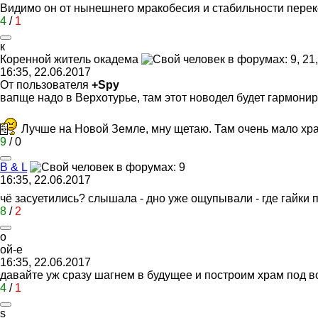
Видимо он от нынешнего мракобесия и стабильности пере
4
/
1
к
Коренной
житель
окадема
16:35, 22.06.2017
От пользователя
+Spy
вапще надо в Верхотурье, там этот новодел будет гармони
Лучше на Новой Земле, мну щетаю. Там очень мало хр
9
/
0
B & L
16:35, 22.06.2017
чё засуетились? слышала - дно уже ощупывали - где гайки п
8
/
2
о
ой
-
е
16:35, 22.06.2017
давайте уж сразу шагнем в будущее и построим храм под в
4
/
1
s