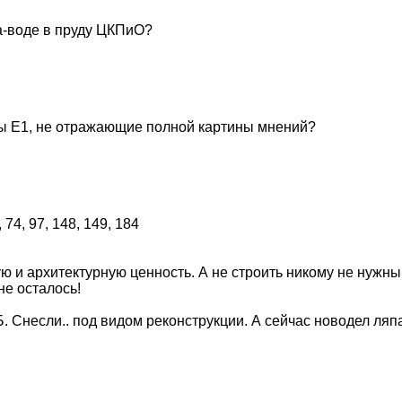
а-воде в пруду ЦКПиО?
сы Е1, не отражающие полной картины мнений?
и архитектурную ценность. А не строить никому не нужный
не осталось!
Б. Снесли.. под видом реконструкции. А сейчас новодел ляп