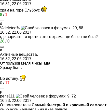
16:31, 22.06.2017
храм на горе Эльбрус
8
/
1
d
%deleted%
16:32, 22.06.2017
где вариант - я против этого храма где бы он ни был?
28
/
0
a
A
ктивные
вещества
.
16:32, 22.06.2017
От пользователя
Лисы ада
Храму быть.
Во истину.
0
/
17
p
pens111
16:33, 22.06.2017
От пользователя
Самый быстрый и красивый самолет
либо если неимется - на визе лепите