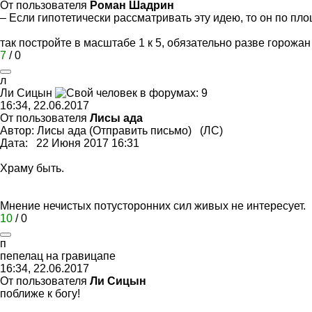
От пользователя
Роман Шадрин
– Если гипотетически рассматривать эту идею, то он по площ
так постройте в масштабе 1 к 5, обязательно разве горожа
7
/
0
л
Ли
Сицын
16:34, 22.06.2017
От пользователя
Лисы ада
Автор: Лисы ада (Отправить письмо) (ЛС)
Дата: 22 Июня 2017 16:31
Храму быть.
Мнение нечистых потусторонних сил живых не интересует.
10
/
0
п
пепелац
на
гравицапе
16:34, 22.06.2017
От пользователя
Ли Сицын
поближе к богу!