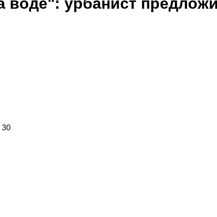
на воде": урбанист предлож