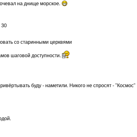
кочевал на днище морское.
ровать со старинными церквями
амов шаговой доступности.
ривёртывать буду - наметили. Никого не спросят - "Космос" 
одой.