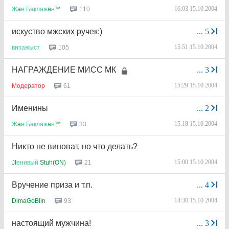
16:03 15.10.2004
110
Ж
a
н
Баклаж
a
н
™
искуство мжских ручек:)
...
5
15:51 15.10.2004
105
визажыст
НАГРАЖДЕНИЕ МИСС МК
...
3
15:29 15.10.2004
61
Модератор
Именины
...
2
15:18 15.10.2004
33
Ж
a
н
Баклаж
a
н
™
Никто не виноват, но что делать?
15:00 15.10.2004
21
JI
енивый
Stuh(ON)
Вручение приза и т.п.
...
4
14:30 15.10.2004
93
DimaGoBlin
настоящий мужчина!
...
3