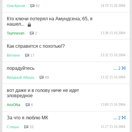
14:19 15.10.2004
62
Оля
-
Кроля
Кто ключи потерял на Амундсена, 65, я
нашел...
13:38 15.10.2004
2
Taynnevan
Как справится с похотью!?
13:32 15.10.2004
17
Витюня
порадуйтесь
...
2
13:32 15.10.2004
49
Вредный
Айшуц
вот даже и в голову ниче не идет
зловредное
13:09 15.10.2004
6
ArizONa
За что я люблю МК
...
2
12:27 15.10.2004
33
Стюша