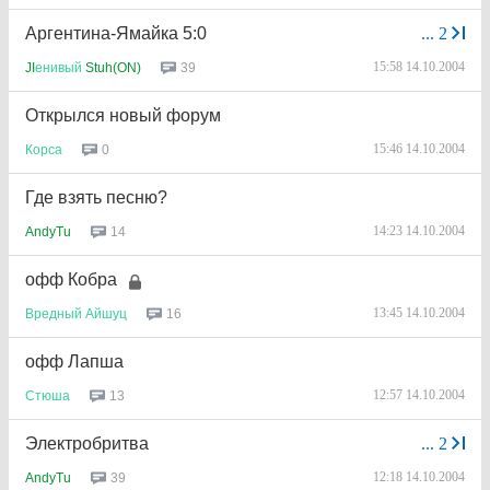
Аргентина-Ямайка 5:0
...
2
15:58 14.10.2004
39
JI
енивый
Stuh(ON)
Открылся новый форум
15:46 14.10.2004
0
Корса
Где взять песню?
14:23 14.10.2004
14
AndyTu
офф Кобра
13:45 14.10.2004
16
Вредный
Айшуц
офф Лапша
12:57 14.10.2004
13
Стюша
Электробритва
...
2
12:18 14.10.2004
39
AndyTu