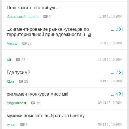
Подскажите кто-нибудь....
12:19 15.10.2004
5
Идеальный
парень
...сигментирование рынка кузнецов по
...
2
территориальной принадлежности ;)
12:08 15.10.2004
27
Алкаш
11:09 15.10.2004
23
wlf
Где тусим?
...
2
10:19 15.10.2004
28
Xton
ригламент конкурса мисс мк!
...
4
09:43 15.10.2004
76
singularnost
мужики помогите выбрать эл.бритву
09:13 15.10.2004
3
кунак