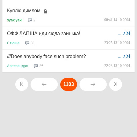
Куплю димлом
08:41 14.10.2004
2
syakiyaki
ОФФ ЛАПША иди сюда заинька!
...
2
23:25 13.10.2004
31
Стюша
///Does anybody face such problem?
...
2
22:23 13.10.2004
25
Алессандро
1103