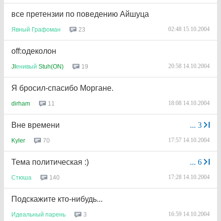
все претензии по поведению Айшуца
02:48 15.10.2004
23
Явный
Графоман
off:одеколон
20:58 14.10.2004
19
JI
енивый
Stuh(ON)
Я бросил-спасибо Моргане.
18:08 14.10.2004
11
dirham
Вне времени
...
3
17:57 14.10.2004
70
Kyler
Тема политическая :)
...
6
17:28 14.10.2004
140
Стюша
Подскажите кто-нибудь...
16:59 14.10.2004
3
Идеальный
парень