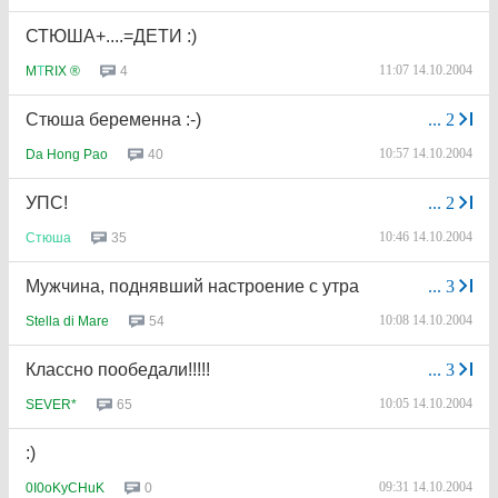
СТЮША+....=ДЕТИ :)
11:07 14.10.2004
4
M
Т
RIX ®
Стюша беременна :-)
...
2
10:57 14.10.2004
40
Da Hong Pao
УПС!
...
2
10:46 14.10.2004
35
Стюша
Мужчина, поднявший настроение с утра
...
3
10:08 14.10.2004
54
Stella di Mare
Классно пообедали!!!!!
...
3
10:05 14.10.2004
65
SEVER*
:)
09:31 14.10.2004
0
0I0oKyCHuK