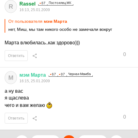
Rassel
R
16:13, 25.01.2009
От пользователя
мэм Марта
нет, Миш, мы там никого особо не замечали вокруг
Марта влюбилась..как здорово)))
0
Ответить
мэм
Марта
М
16:15, 25.01.2009
а ну вас
я щаслева
чего и вам желаю
0
Ответить