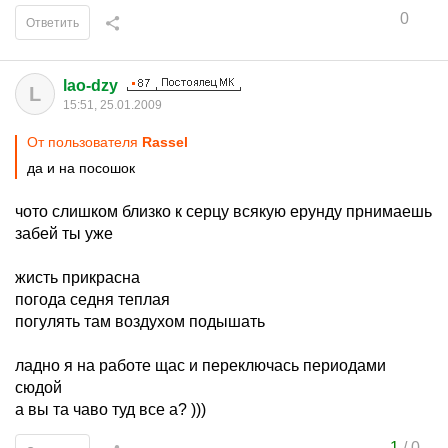
0
Ответить
lao-dzy
L
15:51, 25.01.2009
От пользователя
Rassel
да и на посошок
чото слишком близко к серцу всякую ерунду прнимаешь
забей ты уже
жисть прикрасна
погода седня теплая
погулять там воздухом подышать
ладно я на работе щас и переключась периодами
сюдой
а вы та чаво туд все а? )))
1
/
0