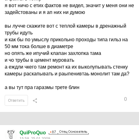
я вот ничо с етих фактов не видел, значит у меня они не
задейстованы и я ап них ни думою
вы лучче скажите вот с теплой камеры в дренажный
трубы идуть
и как бы по умыслу прикольно проходы типа гильз на
50 мм тока болше в диаметре
но опять же ипучий клапан захлопка тама
и чо трубы в цемент муровать
а еждли чкего там ремонт ка их выколупывать стенку
камеры раскапывать и раыпенивтаь монолит там да?
а вы тут пра гаразмы трете блин
0
Ответить
QuiProQuo
15:58, 25.01.2009