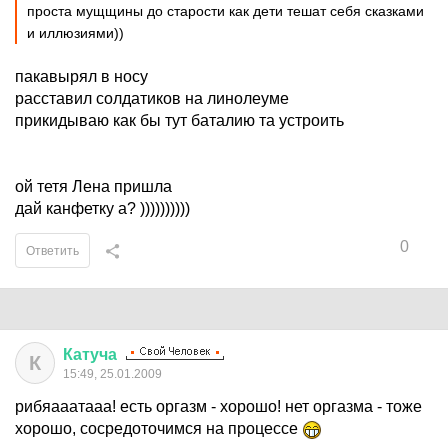
проста мущщины до старости как дети тешат себя сказками
и иллюзиями))
пакавырял в носу
расставил солдатиков на линолеуме
прикидываю как бы тут баталию та устроить
ой тетя Лена пришла
дай канфетку а? ))))))))))
0
Ответить
Катуча
К
15:49, 25.01.2009
рибяааатааа! есть оргазм - хорошо! нет оргазма - тоже
хорошо, сосредоточимся на процессе