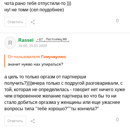
чота рано тебя отпустили-то )))
ну! не томи (сел поудобнее)
0
Ответить
Rassel
R
16:00, 25.01.2009
От пользователя
Гомункулюс
значит нуево нах упираться?
а цель то только оргазм от партнерши
получить?))))вчера только с подругой разговаривали, с
той, которая не определилась - говорит нет ничего хуже
чем откровенное желание партнера во что бы то ни
стало добиться оргазма у женщины или еще ужаснее
вопросы типа "тебе хорошо?""ты кончела?"
0
Ответить