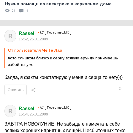
Нужна помощь по электрике в каркасном доме
24
1
Rassel
R
15:52, 25.01.2009
От пользователя
Че Ге Лао
чото слишком близко к серцу всякую ерунду прнимаешь
забей ты уже
балда, я факты констатирую у меня и серца то нету)))
0
Ответить
Rassel
R
15:54, 25.01.2009
ЗАВТРА НОВОЛУНИЕ. Не забыдьте намечтать себе
всяких хороших иприятных вещей. Несбыточных тоже