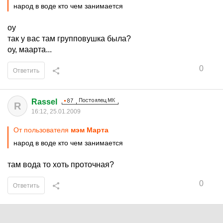
народ в воде кто чем занимается
оу
так у вас там групповушка была?
оу, маарта...
0
Ответить
Rassel
R
16:12, 25.01.2009
От пользователя
мэм Марта
народ в воде кто чем занимается
там вода то хоть проточная?
0
Ответить