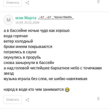
0
Ответить
мэм
Марта
М
16:09, 25.01.2009
а в бассейне ночью чудо как хорошо
вода горячая
ветер холодный
брови инеем покрываются
погрелись в сауне
окунулись в прорубь
снова занырнули в бассейн
а над головой чистейшее бархатное небо с точечками
звезд
музыка играла без слов, не шибко навязчивая
народ в воде кто чем занимается
0
Ответить