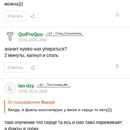
можна)))
0
Ответить
QuiProQuo
15:55, 25.01.2009
значит нуево нах упираться?
2 минуты, капнул и спать
0
Ответить
lao-dzy
L
15:56, 25.01.2009
От пользователя
Rassel
балда, я факты констатирую у меня и серца то нету)))
тако очучение что серце та есь и оно таво переживает
а факты в топку