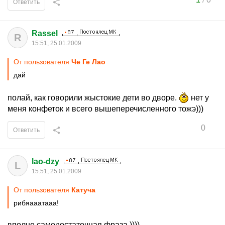
Ответить
Rassel
R
15:51, 25.01.2009
От пользователя
Че Ге Лао
дай
полай, как говорили жыстокие дети во дворе.
нет у
меня конфеток и всего вышеперечисленного тожэ)))
0
Ответить
lao-dzy
L
15:51, 25.01.2009
От пользователя
Катуча
рибяааатааа!
вполне самодостаточная фраза ))))