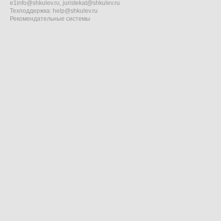
e1info@shkulev.ru
,
juristekat@shkulev.ru
Техподдержка:
help@shkulev.ru
Рекомендательные системы