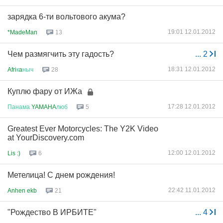
зарядка 6-ти вольтового акума?
19:01 12.01.2012
*MadeMan
13
Чем размягчить эту гадость?
...
2
18:31 12.01.2012
Afri
к
a
ныч
28
Куплю фару от ИЖа
17:28 12.01.2012
Панама
YAMAHA
люб
5
Greatest Ever Motorcycles: The Y2K Video
at YourDiscovery.com
12:00 12.01.2012
Lis :)
6
Метелица! С днем рождения!
22:42 11.01.2012
Anhen ekb
21
"Рождество В ИРБИТЕ"
...
4