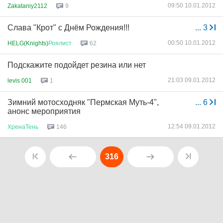
09:50 10.01.2012
Zakataniy2112
9
Слава "Крот" с Днём Рождения!!!
...
3
00:50 10.01.2012
HELG(Knights)
Роялист
62
Подскажите подойдет резина или нет
21:03 09.01.2012
levis 001
1
Зимний мотосходняк "Пермская Муть-4",
...
6
анонс мероприятия
12:54 09.01.2012
ХренаТень
146
316