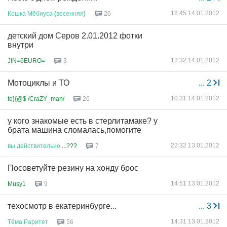
18:45 14.01.2012
Кошка
Мёбиуса
(
весенняя
)
26
детский дом Серов 2.01.2012 фотки
внутри
12:32 14.01.2012
JIN=6EURO=
3
Мотоциклы и ТО
...
2
10:31 14.01.2012
te}{@$ /CraZY_man/
26
у кого знакомые есть в стерлитамаке? у
брата машина сломалась,помогите
22:32 13.01.2012
вы
действительно
...???
7
Посоветуйте резину на хонду брос
14:51 13.01.2012
Musy1
9
техосмотр в екатеринбурге...
...
3
14:31 13.01.2012
Тёма
Раритет
56