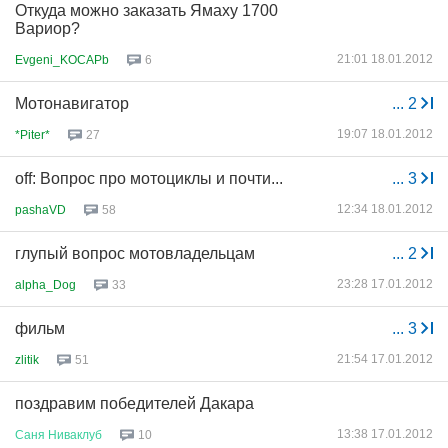
Откуда можно заказать Ямаху 1700
Вариор?
21:01 18.01.2012
Evgeni_KOCAPb
6
Мотонавигатор
...
2
19:07 18.01.2012
*Piter*
27
off: Вопрос про мотоциклы и почти...
...
3
12:34 18.01.2012
pashaVD
58
глупый вопрос мотовладельцам
...
2
23:28 17.01.2012
alpha_Dog
33
фильм
...
3
21:54 17.01.2012
zlitik
51
поздравим победителей Дакара
13:38 17.01.2012
Саня
Ниваклуб
10