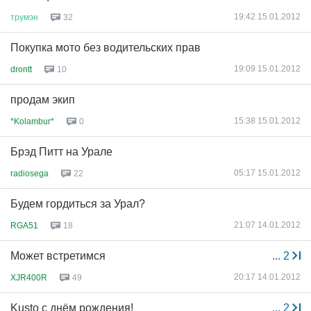
19:42 15.01.2012
трумэн
32
Покупка мото без водительских прав
19:09 15.01.2012
drontt
10
продам экип
15:38 15.01.2012
*Kolambur*
0
Брэд Питт на Урале
05:17 15.01.2012
radiosega
22
Будем гордиться за Урал?
21:07 14.01.2012
RGA51
18
Может встретимся
...
2
20:17 14.01.2012
XJR400R
49
Kusto с днём рождения!
...
2