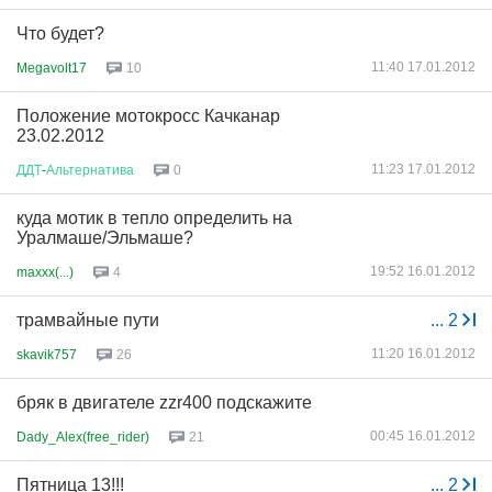
Что будет?
11:40 17.01.2012
Megavolt17
10
Положение мотокросс Качканар
23.02.2012
11:23 17.01.2012
ДДТ
-
Альтернатива
0
куда мотик в тепло определить на
Уралмаше/Эльмаше?
19:52 16.01.2012
maxxx(...)
4
трамвайные пути
...
2
11:20 16.01.2012
skavik757
26
бряк в двигателе zzr400 подскажите
00:45 16.01.2012
Dady_Alex(free_rider)
21
Пятница 13!!!
...
2