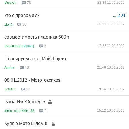
22:39 11.01.2012
Mauzzz
76
кто с правами??
...
2
20:25 11.01.2012
zlo=)
36
совместимость пластика 600rr
17:22 11.01.2012
Plastikman [
Мувик
]
6
Планируем лето. Май. Грузия.
21:48 10.01.2012
Andr
е
i
13
08.01.2012 - Мототоксикоз
19:14 10.01.2012
SizOFF
18
Рама Иж Юпитер 5
15:12 10.01.2012
dima_skurikhin_88
2
Куплю Мото Шлем !!!