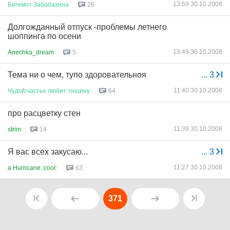
13:59 30.10.2008
Бегемот
Забабахина
26
Долгожданный отпуск -проблемы летнего
шоппинга по осени
13:49 30.10.2008
Anechka_dream
5
Тема ни о чем, тупо здоровательноя
...
3
11:40 30.10.2008
Чудо
/
счастье
любит
тишину
64
про расцветку стен
11:39 30.10.2008
strim
14
Я вас всех закусаю...
...
3
11:27 30.10.2008
a Hurricane :cool:
63
371