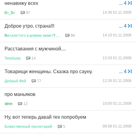
ненавижу всех
...
4
14:36 01.11.2008
0
о
_0
о
87
Доброе утро, страна!!!
...
4
14:10 01.11.2008
N
атали
/
кто
в
домике
живет
?.....
86
Расставания с мужчиной....
13:33 01.11.2008
Тигрёшка
14
Товарищи женщины. Сказка про сауну.
...
4
12:26 01.11.2008
Добрый
Фей
77
про маньяков
10:00 01.11.2008
strim
12
Ну, вот теперь давай тех попробуем
09:58 01.11.2008
Божественный
пролетарий
5