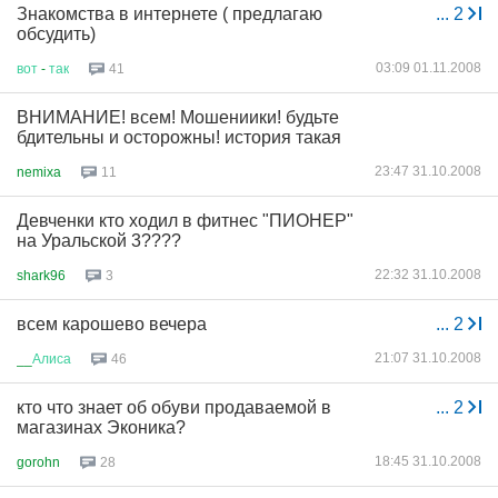
Знакомства в интернете ( предлагаю
...
2
обсудить)
03:09 01.11.2008
вот
-
так
41
ВНИМАНИЕ! всем! Мошениики! будьте
бдительны и осторожны! история такая
23:47 31.10.2008
nemixa
11
Девченки кто ходил в фитнес "ПИОНЕР"
на Уральской 3????
22:32 31.10.2008
shark96
3
всем карошево вечера
...
2
21:07 31.10.2008
__
Алиса
46
кто что знает об обуви продаваемой в
...
2
магазинах Эконика?
18:45 31.10.2008
gorohn
28