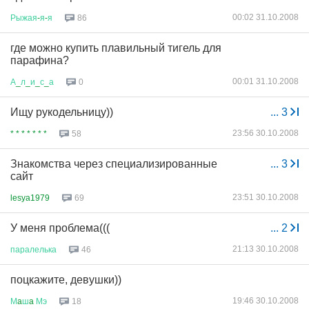
00:02 31.10.2008
Рыжая
-
я
-
я
86
где можно купить плавильный тигель для
парафина?
00:01 31.10.2008
А
_
л
_
и
_
с
_
а
0
Ищу рукодельницу))
...
3
23:56 30.10.2008
* * * * * * *
58
Знакомства через специализированные
...
3
сайт
23:51 30.10.2008
lesya1979
69
У меня проблема(((
...
2
21:13 30.10.2008
паралелька
46
поцкажите, девушки))
19:46 30.10.2008
М
a
ш
a
Мэ
18