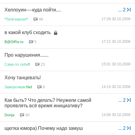
Хеллоуин----куда пойти....
...
2
17:29 30.10.2008
*
Лучезарная
*
46
в какой клуб сходить
17:21 30.10.2008
B@GiRa-ru
5
Про нарушения.......
15:01 30.10.2008
Сама
по
себе
!!
23
Хочу танцевать!
14:14 30.10.2008
Заморочкам
Net
8
Как быть? Что делать? Неужели самой
...
2
проявлять всё время инициативу?
14:06 30.10.2008
Donja
30
щютка юмора) Почему надо замуш
...
2