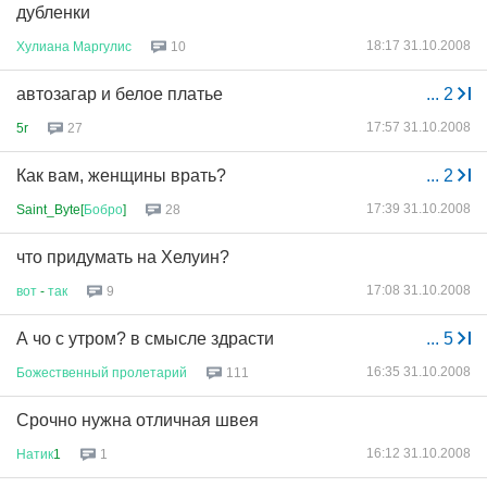
дубленки
18:17 31.10.2008
Хулиана
Маргулис
10
автозагар и белое платье
...
2
17:57 31.10.2008
5r
27
Как вам, женщины врать?
...
2
17:39 31.10.2008
Saint_Byte[
Бобро
]
28
что придумать на Хелуин?
17:08 31.10.2008
вот
-
так
9
А чо с утром? в смысле здрасти
...
5
16:35 31.10.2008
Божественный
пролетарий
111
Срочно нужна отличная швея
16:12 31.10.2008
Натик
1
1