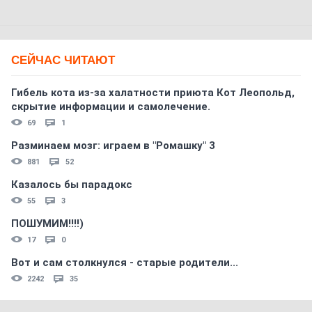
СЕЙЧАС ЧИТАЮТ
Гибель кота из-за халатности приюта Кот Леопольд,
скрытиe информации и самолечение.
69
1
Разминаем мозг: играем в "Ромашку" 3
881
52
Казалось бы парадокс
55
3
ПОШУМИМ!!!!)
17
0
Вот и сам столкнулся - старые родители...
2242
35