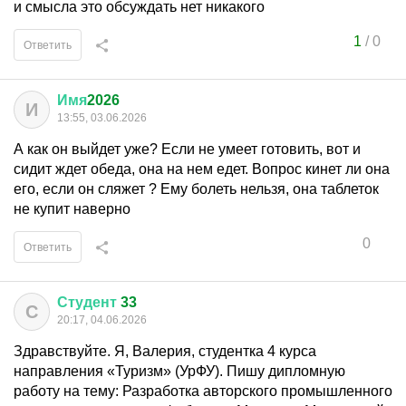
и смысла это обсуждать нет никакого
1
/
0
Ответить
Имя
2026
И
13:55, 03.06.2026
А как он выйдет уже? Если не умеет готовить, вот и
сидит ждет обеда, она на нем едет. Вопрос кинет ли она
его, если он сляжет ? Ему болеть нельзя, она таблеток
не купит наверно
0
Ответить
Студент
33
С
20:17, 04.06.2026
Здравствуйте. Я, Валерия, студентка 4 курса
направления «Туризм» (УрФУ). Пишу дипломную
работу на тему: Разработка авторского промышленного