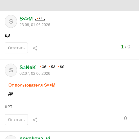
S<>M
S
23:09, 01.06.2026
да
1
/
0
Ответить
S
а
NeK
S
02:07, 02.06.2026
От пользователя
S<>M
да
нет.
0
Ответить
novokova_vi