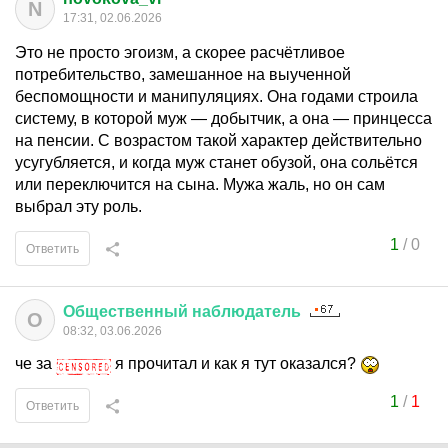
N
17:31, 02.06.2026
Это не просто эгоизм, а скорее расчётливое
потребительство, замешанное на выученной
беспомощности и манипуляциях. Она годами строила
систему, в которой муж — добытчик, а она — принцесса
на пенсии. С возрастом такой характер действительно
усугубляется, и когда муж станет обузой, она сольётся
или переключится на сына. Мужа жаль, но он сам
выбрал эту роль.
1
/
0
Ответить
Общественный
наблюдатель
О
08:32, 03.06.2026
че за
я прочитал и как я тут оказался?
1
/
1
Ответить