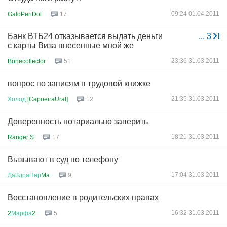
09:24 01.04.2011
GaloPeriDol
17
Банк ВТБ24 отказывается выдать деньги
...
3
с карты Виза внесенные мной же
23:36 31.03.2011
Bonecollector
51
вопрос по записям в трудовой книжке
21:35 31.03.2011
Холод
[CapoeiraUral]
12
Доверенность нотариально заверить
18:21 31.03.2011
Ranger S
17
Вызывают в суд по телефону
17:04 31.03.2011
ДаЗдраПер
Ma
9
Восстановление в родительских правах
16:32 31.03.2011
2
Марфа
2
5