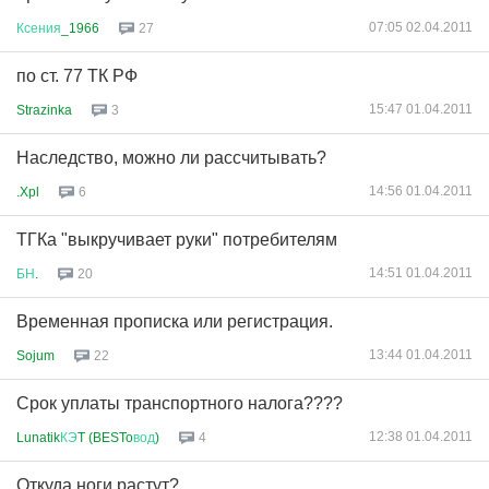
07:05 02.04.2011
Ксения
_1966
27
по ст. 77 ТК РФ
15:47 01.04.2011
Strazinka
3
Наследство, можно ли рассчитывать?
14:56 01.04.2011
.Xpl
6
ТГКа "выкручивает руки" потребителям
14:51 01.04.2011
БН
.
20
Временная прописка или регистрация.
13:44 01.04.2011
Sojum
22
Срок уплаты транспортного налога????
12:38 01.04.2011
Lunatik
КЭ
T (BESTo
вод
)
4
Откуда ноги растут?