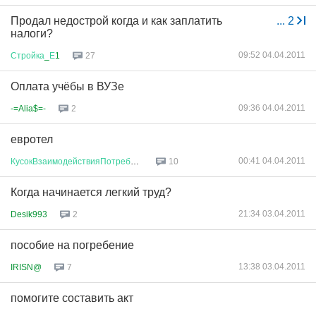
Продал недострой когда и как заплатить
...
2
налоги?
09:52 04.04.2011
Стройка
_
Е
1
27
Оплата учёбы в ВУЗе
09:36 04.04.2011
-=Alia$=-
2
евротел
00:41 04.04.2011
КусокВзаимодействияПотребносте
...
10
Когда начинается легкий труд?
21:34 03.04.2011
Desik993
2
пособие на погребение
13:38 03.04.2011
IRISN@
7
помогите составить акт