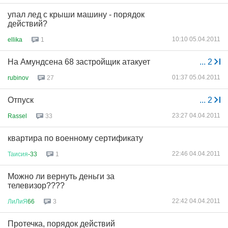
упал лед с крыши машину - порядок
действий?
10:10 05.04.2011
ellika
1
На Амундсена 68 застройщик атакует
...
2
01:37 05.04.2011
rubinov
27
Отпуск
...
2
23:27 04.04.2011
Rassel
33
квартира по военному сертификату
22:46 04.04.2011
Таисия
-33
1
Можно ли вернуть деньги за
телевизор????
22:42 04.04.2011
ЛиЛиЯ
66
3
Протечка, порядок действий