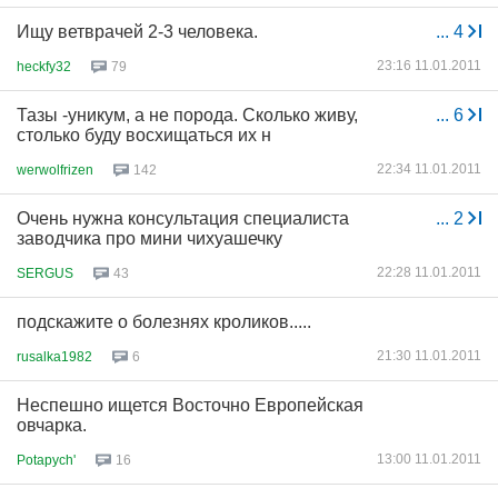
Ищу ветврачей 2-3 человека.
...
4
23:16 11.01.2011
heckfy32
79
Тазы -уникум, а не порода. Сколько живу,
...
6
столько буду восхищаться их н
22:34 11.01.2011
werwolfrizen
142
Очень нужна консультация специалиста
...
2
заводчика про мини чихуашечку
22:28 11.01.2011
SERGUS
43
подскажите о болезнях кроликов.....
21:30 11.01.2011
rusalka1982
6
Неспешно ищется Восточно Европейская
овчарка.
13:00 11.01.2011
Potapych'
16