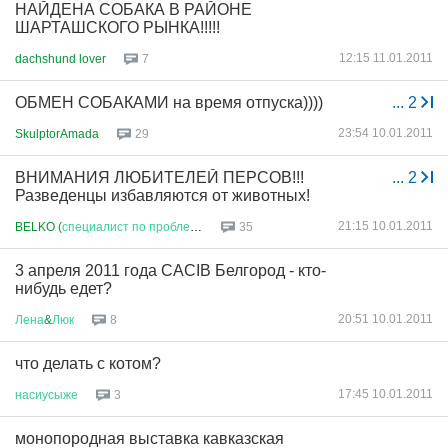
НАЙДЕНА СОБАКА В РАЙОНЕ
ШАРТАШСКОГО РЫНКА!!!!!
12:15 11.01.2011
dachshund lover
7
ОБМЕН СОБАКАМИ на время отпуска))))
...
2
23:54 10.01.2011
SkulptorAmada
29
ВНИМАНИЯ ЛЮБИТЕЛЕЙ ПЕРСОВ!!!
...
2
Разведенцы избавляются от животных!
21:15 10.01.2011
BELKO (
специалист
по
проблеме
)
35
3 апреля 2011 года CACIB Белгород - кто-
нибудь едет?
20:51 10.01.2011
Лена
&
Люк
8
что делать с котом?
17:45 10.01.2011
насиусыже
3
монопородная выставка кавказская