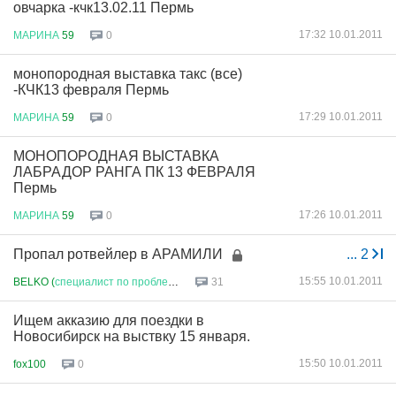
овчарка -кчк13.02.11 Пермь
17:32 10.01.2011
МАРИНА
59
0
монопородная выставка такс (все)
-КЧК13 февраля Пермь
17:29 10.01.2011
МАРИНА
59
0
МОНОПОРОДНАЯ ВЫСТАВКА
ЛАБРАДОР РАНГА ПК 13 ФЕВРАЛЯ
Пермь
17:26 10.01.2011
МАРИНА
59
0
Пропал ротвейлер в АРАМИЛИ
...
2
15:55 10.01.2011
BELKO (
специалист
по
проблеме
)
31
Ищем акказию для поездки в
Новосибирск на выствку 15 января.
15:50 10.01.2011
fox100
0