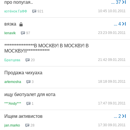
про попугая..
...
37
10:45 10.01.2011
котёнок
ГаФФ
921
вязка
...
4
23:23 09.01.2011
lenavik
97
*****************В МОСКВУ! В МОСКВУ! В
МОСКВУ!!!*************
21:42 09.01.2011
Братцева
20
Продажа чихуаха
18:18 09.01.2011
artemosha
3
ищу биотуалет для кота
17:47 09.01.2011
***Andy***
1
Ищем активистов
...
2
17:30 09.01.2011
jan.marko
28