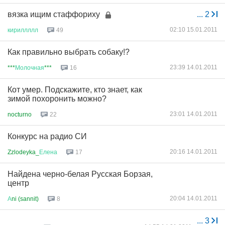
вязка ищим стаффориху
...
2
02:10 15.01.2011
кириллллл
49
Как правильно выбрать собаку!?
23:39 14.01.2011
***
Молочная
***
16
Кот умер. Подскажите, кто знает, как
зимой похоронить можно?
23:01 14.01.2011
nocturno
22
Конкурс на радио СИ
20:16 14.01.2011
Zzlodeyka_
Елена
17
Найдена черно-белая Русская Борзая,
центр
20:04 14.01.2011
А
ni (sannit)
8
...
3