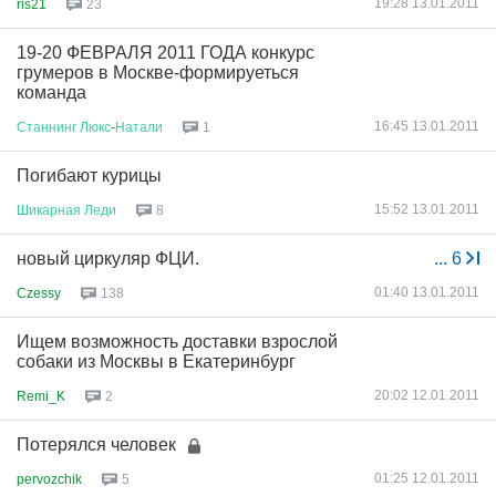
19:28 13.01.2011
ris21
23
19-20 ФЕВРАЛЯ 2011 ГОДА конкурс
грумеров в Москве-формируеться
команда
16:45 13.01.2011
Станнинг
Люкс
-
Натали
1
Погибают курицы
15:52 13.01.2011
Шикарная
Леди
8
новый циркуляр ФЦИ.
...
6
01:40 13.01.2011
Czessy
138
Ищем возможность доставки взрослой
собаки из Москвы в Екатеринбург
20:02 12.01.2011
Remi_K
2
Потерялся человек
01:25 12.01.2011
pervozchik
5