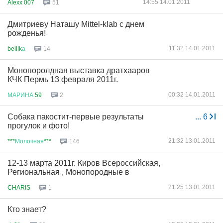
14:55 14.01.2011
Alexx 007
51
Дмитриеву Наташу Mittel-klab с днем
рожденья!
11:32 14.01.2011
belllk
а
14
Монопоролдная выставка дратхааров
КЧК Пермь 13 февраля 2011г.
00:32 14.01.2011
МАРИНА
59
2
Собака пакостит-первые результаты
...
6
прогулок и фото!
21:32 13.01.2011
***
Молочная
***
146
12-13 марта 2011г. Киров Всероссийская,
Региональная , Монопородные в
21:25 13.01.2011
CHARIS
1
Кто знает?