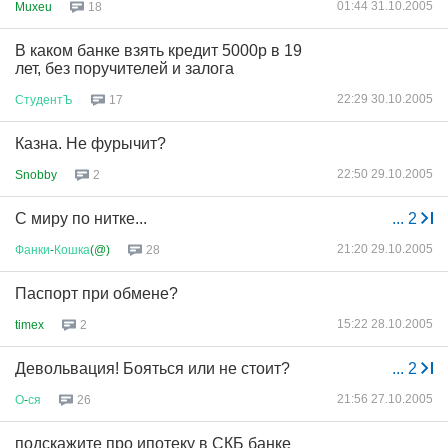
01:44 31.10.2005
Muxeu
18
В каком банке взять кредит 5000р в 19
лет, без поручителей и залога
22:29 30.10.2005
СтудентЪ
17
Казна. Не фурычит?
22:50 29.10.2005
Snobby
2
С миру по нитке...
...
2
21:20 29.10.2005
Фанки
-
Кошка
(@)
28
Паспорт при обмене?
15:22 28.10.2005
timex
2
Девольвация! Бояться или не стоит?
...
2
21:56 27.10.2005
О
-
ся
26
подскажите про ипотеку в СКБ банке