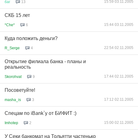
15:59 03.11.2005
баг
13
СКБ 15 лет
15:44 03.11.2005
*Che*
6
Куда положить деньги?
22:54 02.11.2005
R_Serge
4
Открытие филиала банка - планы и
реальность
17:44 02.11.2005
Skorohvat
9
Посоветуйте!
17:12 02.11.2005
masha_is
3
Спецам по iBank`у от БИФИТ :)
15:00 02.11.2005
Imhotep
2
У Секи банкомат на Тольятти частенько