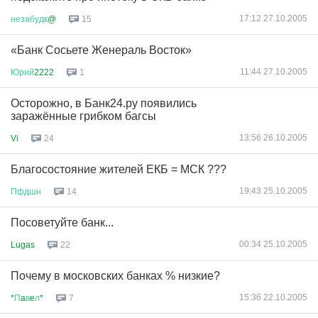
17:12 27.10.2005
незабудк
@
15
«Банк Сосьете Женераль Восток»
11:44 27.10.2005
Юрий
2222
1
Осторожно, в Банк24.ру появились
заражённые грибком багсы
13:56 26.10.2005
Vi
24
Благосостояние жителей ЕКБ = МСК ???
19:43 25.10.2005
Пфдшн
14
Посоветуйте банк...
00:34 25.10.2005
Lugas
22
Почему в московских банках % низкие?
15:36 22.10.2005
*
П
a
в
e
л
*
7