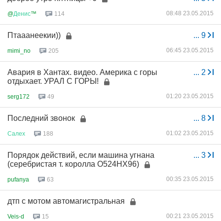
08:48 23.05.2015
@
Денис
™
114
Птааанеекии))
...
9
06:45 23.05.2015
mimi_no
205
Авария в Хантах. видео. Америка с горы
...
2
отдыхает. УРАЛ С ГОРЫ!
01:20 23.05.2015
serg172
49
Последний звонок
...
8
01:02 23.05.2015
Салех
188
Порядок действий, если машина угнана
...
3
(серебристая т. королла О524НХ96)
00:35 23.05.2015
pufanya
63
дтп с мотом автомагистральная
00:21 23.05.2015
Veis-d
15