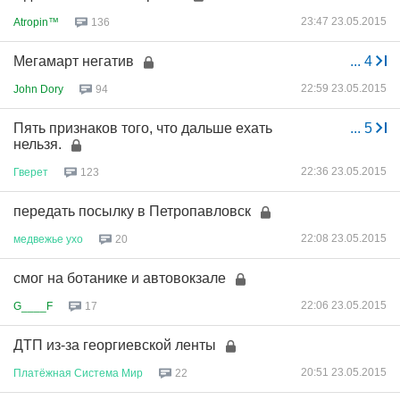
23:47 23.05.2015
Atropin™
136
Мегамарт негатив
...
4
22:59 23.05.2015
John Dory
94
Пять признаков того, что дальше ехать
...
5
нельзя.
22:36 23.05.2015
Гверет
123
передать посылку в Петропавловск
22:08 23.05.2015
медвежье
ухо
20
смог на ботанике и автовокзале
22:06 23.05.2015
G____F
17
ДТП из-за георгиевской ленты
20:51 23.05.2015
Платёжная
Система
Мир
22