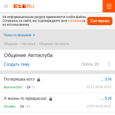
На информационном ресурсе применяются cookie-файлы.
Согласен
Оставаясь на сайте, вы подтверждаете свое
согласие
на
их использование.
Поиск по форумам
Общение
Автоклуб
Общение Автоклуба
Общение Автоклуба
Создать тему
Online 28
Потеряшка котэ
...
3
22:21 24.05.2015
Borisovichhh
71
А жизнь-то прекрасна!
...
5
22:07 24.05.2015
Doodkin
124