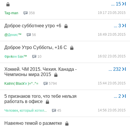
...
15
19:17 23.05.2015
Tag-man
358
Доброе субботнее утро +6
...
3
16:49 23.05.2015
@
Денис
™
56
Доброе Утро Субботы, +16 С
16:02 23.05.2015
Ф
p
е
k
ен
Б
o
к
™
10
Хоккей. ЧМ 2015. Чехия. Канада -
...
232
Чемпионы мира 2015
15:44 23.05.2015
Katrin( Black'
и
)=^..^=
5794
5 признаков того, что тебе нельзя
...
2
работать в офисе
14:56 23.05.2015
Человек
,
который
хотел
...
45
Навеяно темой о разметке