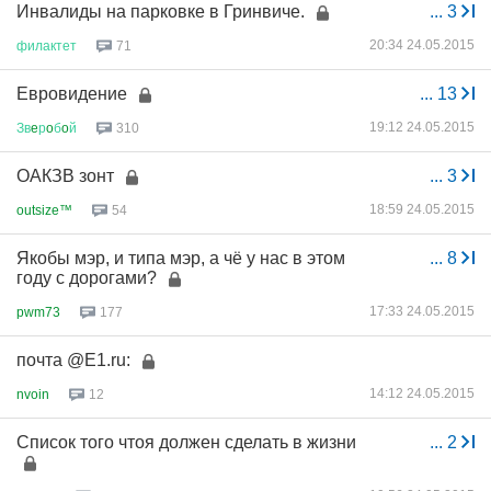
Инвалиды на парковке в Гринвиче.
...
3
20:34 24.05.2015
филактет
71
Евровидение
...
13
19:12 24.05.2015
Зв
e
р
o
б
o
й
310
ОАКЗВ зонт
...
3
18:59 24.05.2015
outsize™
54
Якобы мэр, и типа мэр, а чё у нас в этом
...
8
году с дорогами?
17:33 24.05.2015
pwm73
177
почта @E1.ru:
14:12 24.05.2015
nvoin
12
Список того чтоя должен сделать в жизни
...
2