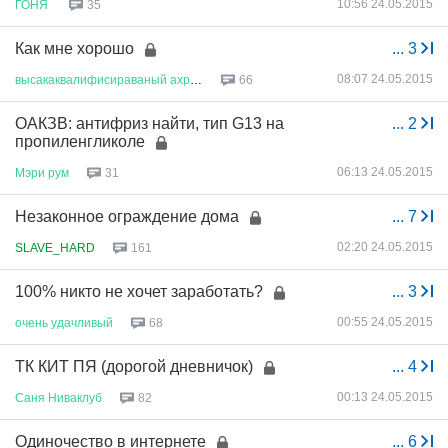
10:56 24.05.2015
ГОНЯ
35
Как мне хорошо
...
3
08:07 24.05.2015
высакаквалифисираваный
ахраник
66
ОАКЗВ: антифриз найти, тип G13 на
...
2
пропиленгликоле
06:13 24.05.2015
Мэри
рум
31
Незаконное ограждение дома
...
7
02:20 24.05.2015
SLAVE_HARD
161
100% никто не хочет заработать?
...
3
00:55 24.05.2015
очень
удачливый
68
ТК КИТ ПЯ (дорогой дневничок)
...
4
00:13 24.05.2015
Саня
Ниваклуб
82
Одиночество в интернете
...
6