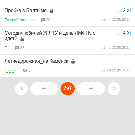
Пробка в Балтыме
...
2
23:44 22.05.2015
E
вгений
Иг
o
ревич
28
Сегодня юбилей УГЛТУ и день ЛМФ! Кто
...
4
идет?
21:41 22.05.2015
Fis
85
Летнедорожная_на Каменск
21:20 22.05.2015
-_-_-_-=
5
797