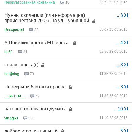
13:52 23.05.2015
Нефильтрованная
хрюканина
10
Нужны свидетели (или информация)
...
3
происшествия 20.05. на ул. Турбинной
13:07 23.05.2015
Unexpected
56
А.Поветкин против М.Переса.
...
4
12:56 23.05.2015
bd68
81
сняли колеса(((
...
3
11:33 23.05.2015
hot@dog
70
Перекрыли блоками проезд
...
3
11:32 23.05.2015
__ARTEM__
57
наконец то алкаши сдулись!
...
10
11:10 23.05.2015
viking63
239
доброе утро пятницы +6
...
5