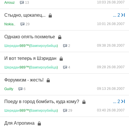
10:03 26.08.2007
Arrouz
13
Стыдно, щокапец...
...
2
10:01 26.08.2007
Nokia..
29
Однако опять похмелье
09:38 26.08.2007
Шеридан
989™(
Вампироубийца
)
2
И вот теперь я Шэридан
09:28 26.08.2007
Шеридан
989™(
Вампироубийца
)
4
Форумизм - жесть!
09:13 26.08.2007
Guilty
6
Поеду в город бомбить, куда кому?
...
2
03:40 26.08.2007
Шеридан
989™(
Вампироубийца
)
29
Для Атропина