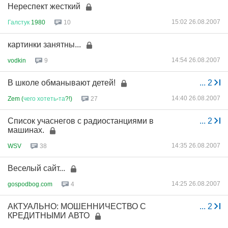
Нереспект жесткий
15:02 26.08.2007
Галстук
1980
10
картинки занятны...
14:54 26.08.2007
vodkin
9
В школе обманывают детей!
...
2
14:40 26.08.2007
Zem (
чего
хотеть
-
та
?!)
27
Список учаснегов с радиостанциями в
...
2
машинах.
14:35 26.08.2007
WSV
38
Веселый сайт...
14:25 26.08.2007
gospodbog.com
4
АКТУАЛЬНО: МОШЕННИЧЕСТВО С
...
2
КРЕДИТНЫМИ АВТО