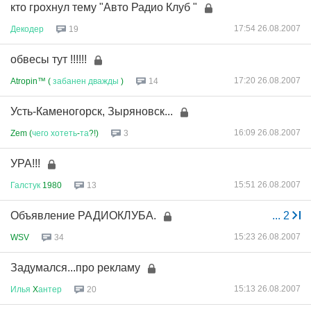
кто грохнул тему "Авто Радио Клуб "
17:54 26.08.2007
Декодер
19
обвесы тут !!!!!!
17:20 26.08.2007
Atropin™ (
забанен
дважды
)
14
Усть-Каменогорск, Зыряновск...
16:09 26.08.2007
Zem (
чего
хотеть
-
та
?!)
3
УРА!!!
15:51 26.08.2007
Галстук
1980
13
Объявление РАДИОКЛУБА.
...
2
15:23 26.08.2007
WSV
34
Задумался...про рекламу
15:13 26.08.2007
Илья
X
антер
20