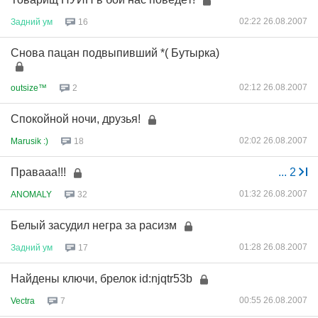
02:22 26.08.2007
Задний
ум
16
Снова пацан подвыпивший *( Бутырка)
02:12 26.08.2007
outsize™
2
Спокойной ночи, друзья!
02:02 26.08.2007
Marusik :)
18
Правааа!!!
...
2
01:32 26.08.2007
ANOMALY
32
Белый засудил негра за расизм
01:28 26.08.2007
Задний
ум
17
Найдены ключи, брелок id:njqtr53b
00:55 26.08.2007
Vectra
7