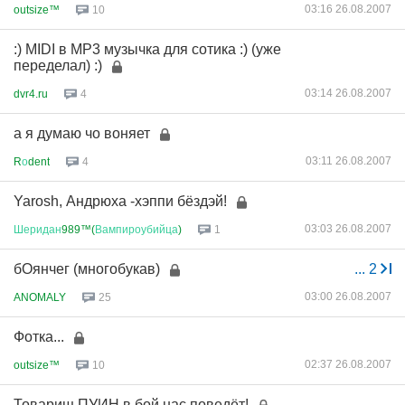
03:16 26.08.2007
outsize™
10
:) MIDI в МР3 музычка для сотика :) (уже
переделал) :)
03:14 26.08.2007
dvr4.ru
4
а я думаю чо воняет
03:11 26.08.2007
R
о
dent
4
Yarosh, Андрюха -хэппи бёздэй!
03:03 26.08.2007
Шеридан
989™(
Вампироубийца
)
1
бОянчег (многобукав)
...
2
03:00 26.08.2007
ANOMALY
25
Фотка...
02:37 26.08.2007
outsize™
10
Товарищ ПУИН в бой нас поведёт!