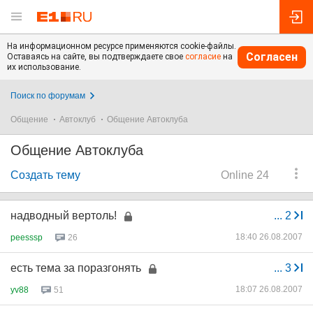
На информационном ресурсе применяются cookie-файлы.
Согласен
Оставаясь на сайте, вы подтверждаете свое
согласие
на
их использование.
Поиск по форумам
Общение
Автоклуб
Общение Автоклуба
Общение Автоклуба
Создать тему
Online 24
надводный вертоль!
...
2
18:40 26.08.2007
peesssp
26
есть тема за поразгонять
...
3
18:07 26.08.2007
yv88
51