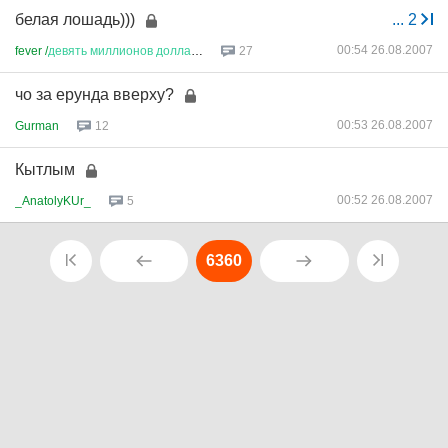
белая лошадь)))
...
2
00:54 26.08.2007
fever /
девять
миллионов
доллар
...
27
чо за ерунда вверху?
00:53 26.08.2007
Gurman
12
Кытлым
00:52 26.08.2007
_AnatolyKUr_
5
6360