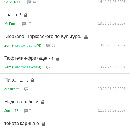
14:11 26.08.2007
GSM-1800
34
зрасте!!
13:52 26.08.2007
Mr.Fuck
17
"Зеркало" Тарковского по Культуре.
13:25 26.08.2007
Zem (
чего
хотеть
-
та
?!)
16
Тюфтелки-фрикаделки
13:22 26.08.2007
Zem (
чего
хотеть
-
та
?!)
13
Пию............
13:20 26.08.2007
outsize™
20
Надо на работу
11:56 26.08.2007
Jackal75
7
тойота карина е