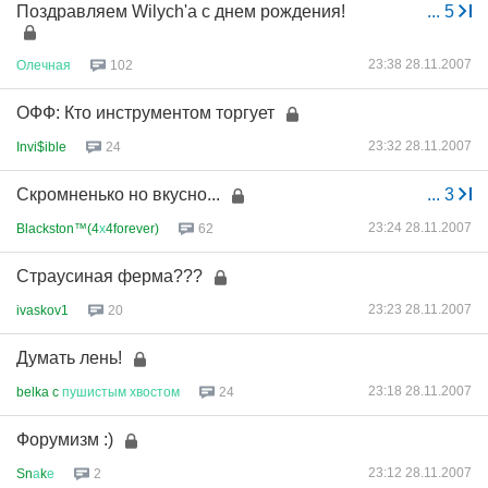
Поздравляем Wilych'a с днем рождения!
...
5
23:38 28.11.2007
Олечная
102
ОФФ: Кто инструментом торгует
23:32 28.11.2007
Invi$ible
24
Скромненько но вкусно...
...
3
23:24 28.11.2007
Blackston™(4
х
4forever)
62
Страусиная ферма???
23:23 28.11.2007
ivaskov1
20
Думать лень!
23:18 28.11.2007
belka c
пушистым
хвостом
24
Форумизм :)
23:12 28.11.2007
Sn
а
k
е
2