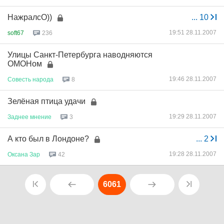
НажралсО))
...
10
19:51 28.11.2007
soft67
236
Улицы Санкт-Петербурга наводняются
ОМОНом
19:46 28.11.2007
Совесть
народа
8
Зелёная птица удачи
19:29 28.11.2007
Заднее
мнение
3
А кто был в Лондоне?
...
2
19:28 28.11.2007
Оксана
Зар
42
6061