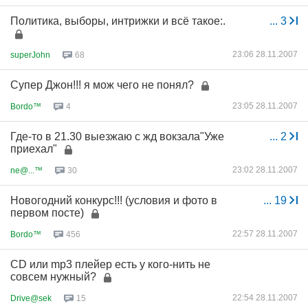
Политика, выборы, интрижки и всё такое:.
...
3
23:06 28.11.2007
superJohn
68
Супер Джон!!! я мож чего не понял?
23:05 28.11.2007
Bordo™
4
Где-то в 21.30 выезжаю с жд вокзала"Уже
...
2
приехал"
23:02 28.11.2007
ne@...™
30
Новогодний конкурс!!! (условия и фото в
...
19
первом посте)
22:57 28.11.2007
Bordo™
456
CD или mp3 плейер есть у кого-нить не
совсем нужный?
22:54 28.11.2007
Drive@sek
15