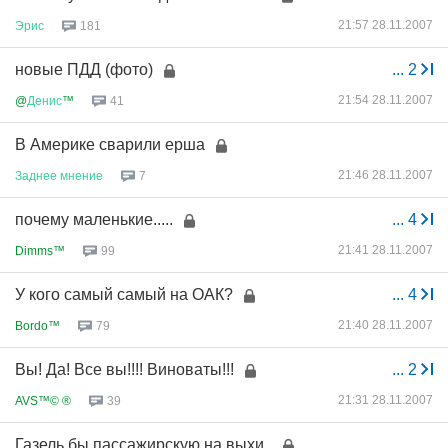
21:57 28.11.2007
Эрис
181
новые ПДД (фото)
...
2
21:54 28.11.2007
@
Денис
™
41
В Америке сварили ерша
21:46 28.11.2007
Заднее
мнение
7
почему маленькие.....
...
4
21:41 28.11.2007
Dimms™
99
У кого самый самый на ОАК?
...
4
21:40 28.11.2007
Bordo™
79
Вы! Да! Все вы!!!! Виноваты!!!
...
2
21:31 28.11.2007
AVS™© ®
39
Газель бы пассажирскую на выхи..