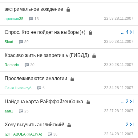
экстримальное вождение
22:53 28.11.2007
арлекин
35
13
Опрос. Кто не пойдет на выборы(+)
...
4
22:50 28.11.2007
Skad
89
Красиво жить не запретишь (ГИБДД)
22:39 28.11.2007
Romari
о
20
Прослеживаются аналогии
22:34 28.11.2007
Саня
Ниваклуб
5
Найдена карта Райффайзенбанка
...
2
22:27 28.11.2007
aan1
25
Хочу выучить английский!
...
2
22:24 28.11.2007
IZH FABULA (KALINA)
38