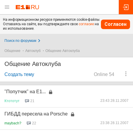
На информационном ресурсе применяются cookie-файлы.
Согласен
Оставаясь на сайте, вы подтверждаете свое
согласие
на
их использование.
Поиск по форумам
Общение
Автоклуб
Общение Автоклуба
Общение Автоклуба
Создать тему
Online 54
"Попутчик" на Е1...
23:43 28.11.2007
Ктототут
21
ГИБДД пересела на Porsсhe
23:38 28.11.2007
maybach?
22