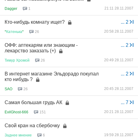
21:11 28.11.2007
Dagger
1
Кто-нибудь комнату ищет?
...
2
20:58 28.11.2007
*
Катенька
*
26
ОФФ: аптекарям или знающим -
...
2
лекарство заказать (+)
20:49 28.11.2007
Тимур
Хромой
26
В интернет магазине Эльдорадо покупал
...
2
кто нибудь ?
20:45 28.11.2007
SAO
26
Самая большая грудь АК
...
7
20:21 28.11.2007
EvilGhost-666
151
Свой кран на сбербочку
19:59 28.11.2007
Заднее
мнение
6