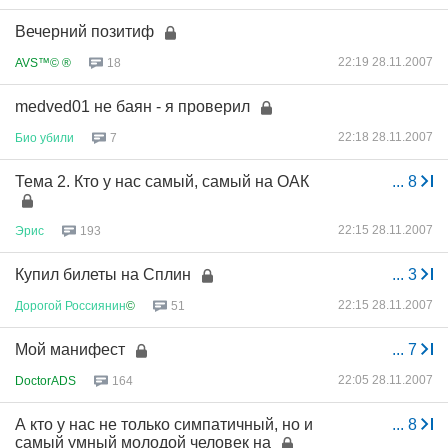
Вечерний позитиф
22:19 28.11.2007
AVS™© ®
18
medved01 не баян - я проверил
22:18 28.11.2007
Био
убили
7
Тема 2. Кто у нас самый, самый на ОАК
...
8
22:15 28.11.2007
Эрис
193
Купил билеты на Сплин
...
3
22:15 28.11.2007
Дорогой
Россиянин
©
51
Мой манифест
...
7
22:05 28.11.2007
DoctorADS
164
А кто у нас не только симпатичный, но и
...
8
самый умный молодой человек на