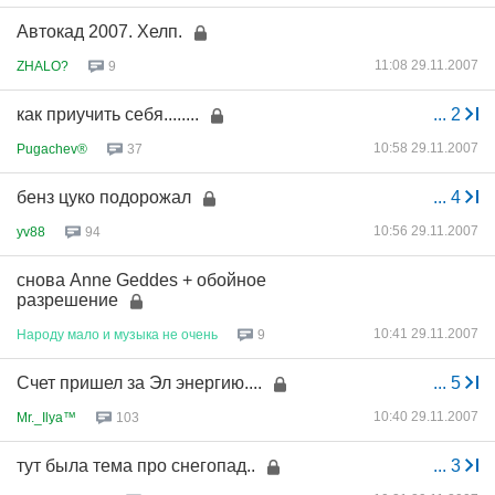
Автокад 2007. Хелп.
11:08 29.11.2007
ZHALO?
9
как приучить себя........
...
2
10:58 29.11.2007
Pugachev®
37
бенз цуко подорожал
...
4
10:56 29.11.2007
yv88
94
снова Anne Geddes + обойное
разрешение
10:41 29.11.2007
Народу
мало
и
музыка
не
очень
9
Счет пришел за Эл энергию....
...
5
10:40 29.11.2007
Mr._Ilya™
103
тут была тема про снегопад..
...
3