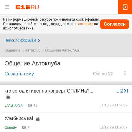
На информационном ресурсе применяются cookie-файлы.
Согласен
Оставаясь на сайте, вы подтверждаете свое
согласие
на
их использование.
Поиск по форумам
Общение
Автоклуб
Общение Автоклуба
Общение Автоклуба
Создать тему
Online 20
кто сегодня идет на концерт СПЛИНа?...
...
2
11:13 29.11.2007
LiViST
О
N
А
43
Улыбнись ка!
11:12 29.11.2007
Comdiv
7