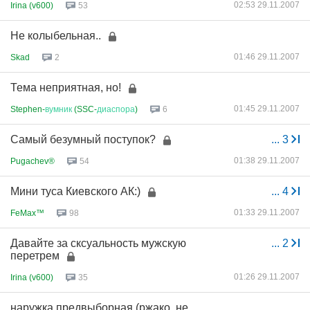
02:53 29.11.2007
Irina (v600)
53
Не колыбельная..
01:46 29.11.2007
Skad
2
Тема неприятная, но!
01:45 29.11.2007
Stephen-
вумник
(SSC-
диаспора
)
6
Самый безумный поступок?
...
3
01:38 29.11.2007
Pugachev®
54
Мини туса Киевского АК:)
...
4
01:33 29.11.2007
FeMax™
98
Давайте за сксуальность мужскую
...
2
перетрем
01:26 29.11.2007
Irina (v600)
35
наружка предвыборная (ржако, не