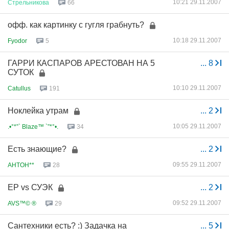
10:21 29.11.2007
Стрельникова
66
офф. как картинку с гугля грабнуть?
10:18 29.11.2007
Fyodor
5
ГАРРИ КАСПАРОВ АРЕСТОВАН НА 5
...
8
СУТОК
10:10 29.11.2007
Catullus
191
Ноклейка утрам
...
2
10:05 29.11.2007
.•°*”` Blaze™ `”*°•.
34
Есть знающие?
...
2
09:55 29.11.2007
AHTOH**
28
ЕР vs СУЭК
...
2
09:52 29.11.2007
AVS™© ®
29
Сантехники есть? :) Задачка на
...
5