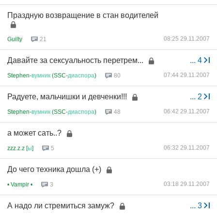
Праздную возвращение в стан водителей
08:25 29.11.2007
Guilty
21
Давайте за сексуальность перетрем...
...
4
07:44 29.11.2007
Stephen-
вумник
(SSC-
диаспора
)
80
Радуете, мальчишки и девченки!!!
...
2
06:42 29.11.2007
Stephen-
вумник
(SSC-
диаспора
)
48
а может сать..?
06:32 29.11.2007
zzz.z.z [
ы
]
5
До чего техника дошла (+)
03:18 29.11.2007
• Vampir •
3
А надо ли стремиться замуж?
...
3