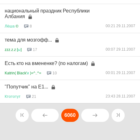
национальный праздник Республики
Албания
00:21 29.11.2007
Лёша
©
8
тема для мозгофф...
00:07 29.11.2007
zzz.z.z [
ы
]
17
Есть кто на вмененке? (по налогам)
00:01 29.11.2007
Katrin( Black'
и
)=^..^=
10
"Попутчик" на Е1...
23:43 28.11.2007
Ктототут
21
6060