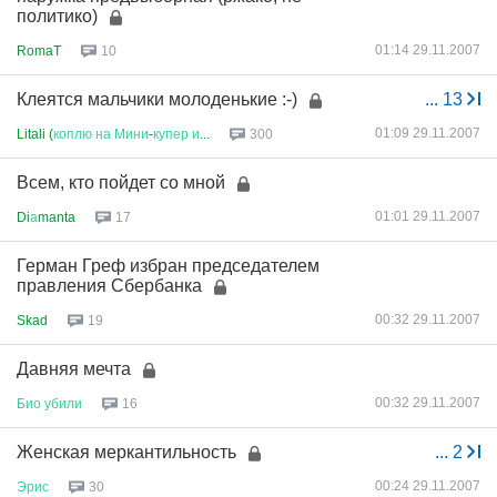
политико)
01:14 29.11.2007
RomaT
10
Клеятся мальчики молоденькие :-)
...
13
01:09 29.11.2007
Litali (
коплю
на
Мини
-
купер
и
...
300
Всем, кто пойдет со мной
01:01 29.11.2007
Di
а
manta
17
Герман Греф избран председателем
правления Сбербанка
00:32 29.11.2007
Skad
19
Давняя мечта
00:32 29.11.2007
Био
убили
16
Женская меркантильность
...
2
00:24 29.11.2007
Эрис
30