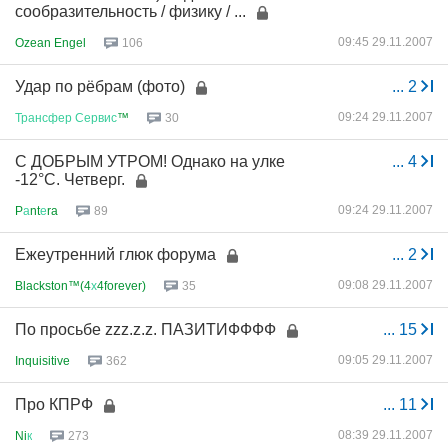
сообразительность / физику / ...
09:45 29.11.2007
Ozean Engel
106
Удар по рёбрам (фото)
...
2
09:24 29.11.2007
Трансфер
Сервис
™
30
С ДОБРЫМ УТРОМ! Однако на улке
...
4
-12°C. Четверг.
09:24 29.11.2007
P
а
nt
е
ra
89
Ежеутренний глюк форума
...
2
09:08 29.11.2007
Blackston™(4
х
4forever)
35
По просьбе zzz.z.z. ПАЗИТИФФФФ
...
15
09:05 29.11.2007
Inquisitive
362
Про КПРФ
...
11
08:39 29.11.2007
Ni
к
273