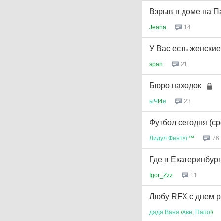
Взрыв в доме на П
Jeana
14
У Вас есть женские
span
21
Бюро находок
ыЧ
l4
е
23
Футбол сегодня (сре
Лидул
Фентут
™
76
Где в Екатеринбур
Igor_Zzz
11
Любу RFX с днем р
дядя
Ваня
/
Аве
,
Папо
!/