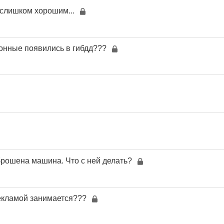
 слишком хорошим...
онные появились в гибдд???
брошена машина. Что с ней делать?
рекламой занимается???