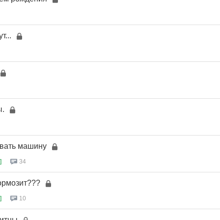
т...
ы.
овать машину
]
34
тормозит???
]
10
итцы