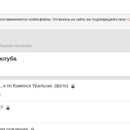
се применяются cookie-файлы. Оставаясь на сайте, вы подтверждаете свое
с
бщение Автоклуба
клуба
...к по Каменск Уральски. (фото)
0
и?
нем рождения