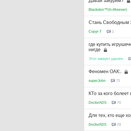
Давай закурим?
Blackston™(4
х
4forever)
Стань Свободным :
Copyr-T
1
где купить игрушеч
нигде
Этот
аккаунт
удален
Феномен ОАК:.
superJohn
75
КТо за кого болеет
DoctorADS
70
Для тех, кто еще хо
DoctorADS
28