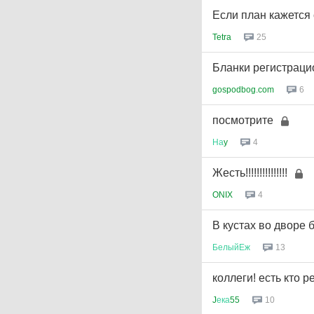
Если план кажется
Tetra
25
Бланки регистраци
gospodbog.com
6
посмотрите
На
y
4
Жесть!!!!!!!!!!!!!!!
ONIX
4
В кустах во дворе 
БелыйЕж
13
коллеги! есть кто 
J
ека
55
10