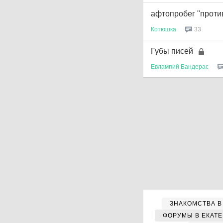
афтопробег "проти
Котюшка
33
Губы писей
Евлампий
Бандерас
ЗНАКОМСТВА В
ФОРУМЫ В ЕКАТ