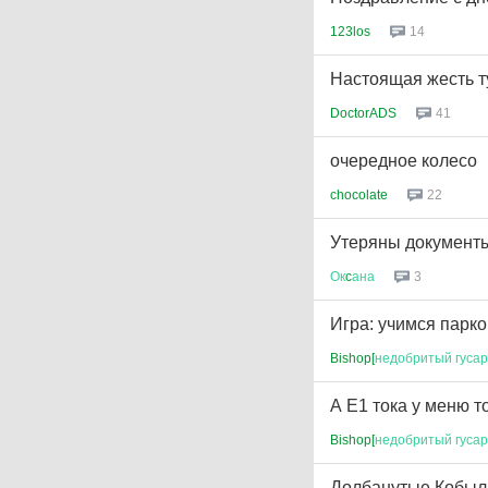
123los
14
Настоящая жесть ту
DoctorADS
41
очередное колесо
chocolate
22
Утеряны документ
Ок
c
ана
3
Игра: учимся парк
Bishop[
недобритый
гусар
А Е1 тока у меню 
Bishop[
недобритый
гусар
Долбанутые Кобыл