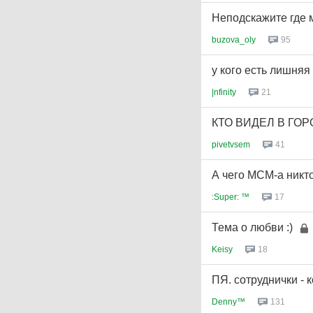
Неподскажите где м
buzova_oly
95
у кого есть лишняя
|nfinity
21
КТО ВИДЕЛ В ГО
pivetvsem
41
А чего МСМ-а никт
:Super: ™
17
Тема о любви :)
Keisy
18
ПЯ. сотруднички - 
Denny™
131