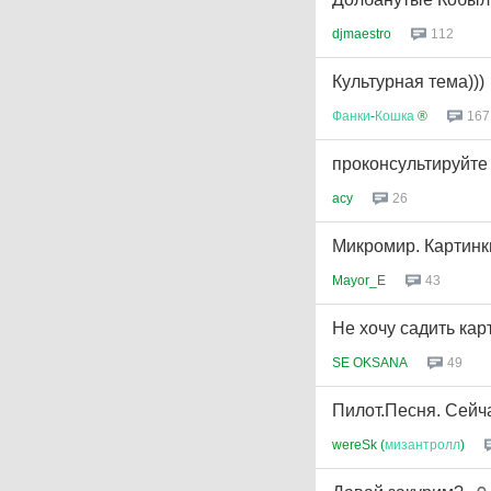
djmaestro
112
Культурная тема)))
Фанки
-
Кошка
®
167
проконсультируйте
acy
26
Микромир. Картинк
Mayor_E
43
Не хочу садить карт
SE OKSANA
49
Пилот.Песня. Сейч
wereSk (
мизантролл
)