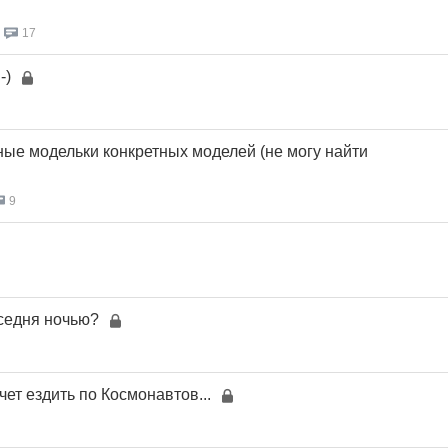
17
-)
ные модельки конкретных моделей (не могу найти
9
 седня ночью?
чет ездить по Космонавтов...