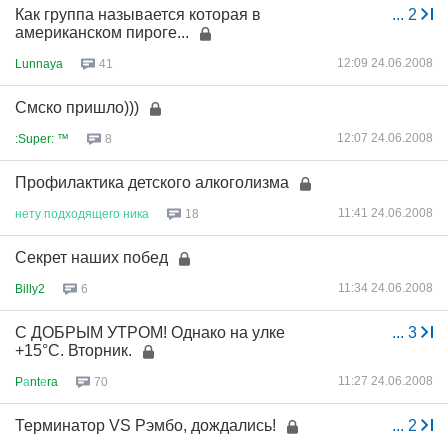
Как группа называется которая в
...
2
американском пироге...
12:09 24.06.2008
Lunnaya
41
Смско пришло)))
12:07 24.06.2008
:Super: ™
8
Профилактика детского алкоголизма
11:41 24.06.2008
нету
подходящего
ника
18
Секрет наших побед
11:34 24.06.2008
Billy2
6
С ДОБРЫМ УТРОМ! Однако на улке
...
3
+15°C. Вторник.
11:27 24.06.2008
P
а
nt
е
ra
70
Терминатор VS Рэмбо, дождались!
...
2