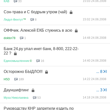
15:03 24.06.2008
КАВ
33
Сон-трава и С бодрым утром (чай)
15:02 24.06.2008
Лидул
Фентут
™
8
ОФФчик. Алексей ЕКБ стукнись в асю
14:48 24.06.2008
doktor78
1
Банк 24.ру упал инет банк, 8-800, 222-22-
22 ?
14:40 24.06.2008
Единомышленник
©
16
Осторожно БЫДЛО!!!
...
8
14:22 24.06.2008
H5D
189
Дауншифтинг
...
3
14:18 24.06.2008
Муза
Николаевна
53
Руководству КНР запретили ездить по