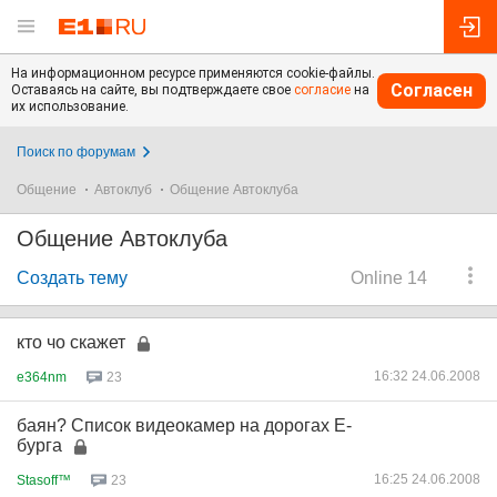
На информационном ресурсе применяются cookie-файлы.
Согласен
Оставаясь на сайте, вы подтверждаете свое
согласие
на
их использование.
Поиск по форумам
Общение
Автоклуб
Общение Автоклуба
Общение Автоклуба
Создать тему
Online 14
кто чо скажет
16:32 24.06.2008
e364nm
23
баян? Список видеокамер на дорогах Е-
бурга
16:25 24.06.2008
Stasoff™
23