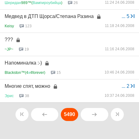
11:24 24.06.2008
Шеридан
989™(
Вампироубийца
)
26
Медвед в ДТП Щорса/Степана Разина
...
5
11:18 24.06.2008
Keisy
123
???
11:16 24.06.2008
~JP~
19
Напоминалка :-)
10:46 24.06.2008
Blackston™(4
х
4forever)
15
Многие спят, можно
...
2
10:37 24.06.2008
Эрис
38
5490