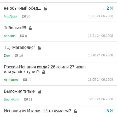
не обычный обед...
...
2
13:21 24.06.2008
Мор
S
кая
30
Тобольск!!!!
13:21 24.06.2008
n
о
n
а
me
8
ТЦ "Магаполис"
13:10 24.06.2008
De
е
16
Россия-Испания когда? 26-го или 27 июня
или yandex тупит?
13:05 24.06.2008
All Blacks!
13
Выложил титьки
12:51 24.06.2008
Био
убили
11
Испания vs Италия !! Что думаем?
...
5