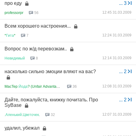
про еду
...
3
12:45 31.03.2009
professorpr
56
Всем хорошего настроения...
12:24 31.03.2009
*
Гита
*
7
Вопрос по ж/д перевозкам..
12:14 31.03.2009
Невидимый
8
насколько сильно эмоции вляют на вас?
...
2
12:08 31.03.2009
MacTep
Йода
? (Unfair Advantage...
36
Дайте, пожалуйста, книжку почитать. Про
...
2
SyBase
12:07 31.03.2009
.
Аленький
.
Цветочек
.
32
удалил, убежал