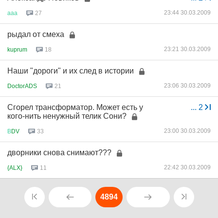
23:44 30.03.2009
ааа
27
рыдал от смеха
23:21 30.03.2009
kuprum
18
Наши "дороги" и их след в истории
23:06 30.03.2009
DoctorADS
21
Сгорел трансформатор. Может есть у
...
2
кого-нить ненужный телик Сони?
23:00 30.03.2009
В
DV
33
дворники снова снимают???
22:42 30.03.2009
{ALX}
11
4894