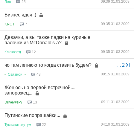
09:39 31.03.2009
Лев
25
Бизнес идея :)
09:35 31.03.2009
KROT
7
Девачки, а вы также падки на куриные
палочки из McDonald's-а?
09:35 31.03.2009
Клюквоед
12
чо там летнюю то когда ставить будем?
...
2
09:15 31.03.2009
-=
Связной
=-
43
Женюсь на первой встречной....
запорожец...
09:11 31.03.2009
Drive@sky
13
Путинские попрашайки...
04:10 31.03.2009
Тумтакитакутум
22