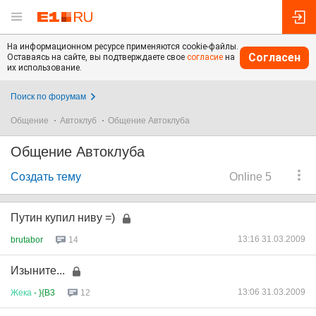
На информационном ресурсе применяются cookie-файлы.
Согласен
Оставаясь на сайте, вы подтверждаете свое
согласие
на
их использование.
Поиск по форумам
Общение
Автоклуб
Общение Автоклуба
Общение Автоклуба
Создать тему
Online 5
Путин купил ниву =)
13:16 31.03.2009
brutabor
14
Изыните...
13:06 31.03.2009
Жека
- }{B3
12