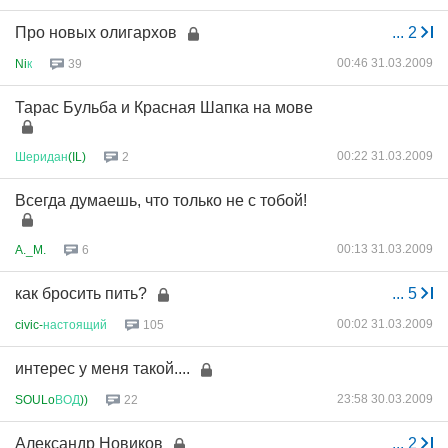
Про новых олигархов
...
2
00:46 31.03.2009
Ni
к
39
Тарас Бульба и Красная Шапка на мове
00:22 31.03.2009
Шеридан
(IL)
2
Всегда думаешь, что только не с тобой!
00:13 31.03.2009
A._M.
6
как бросить пить?
...
5
00:02 31.03.2009
civic-
настоящий
105
интерес у меня такой....
23:58 30.03.2009
SOULo
ВОД
))
22
Александр Новиков
...
2