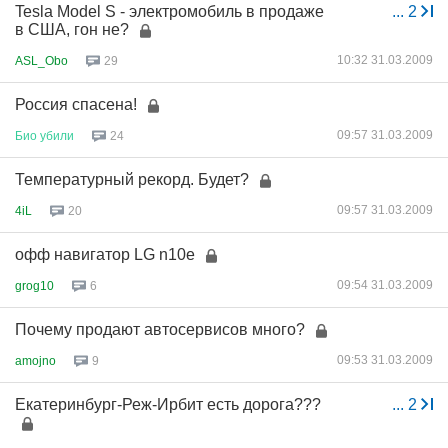
Tesla Model S - электромобиль в продаже
...
2
в США, гон не?
10:32 31.03.2009
ASL_Obo
29
Россия спасена!
09:57 31.03.2009
Био
убили
24
Температурный рекорд. Будет?
09:57 31.03.2009
4iL
20
офф навигатор LG n10e
09:54 31.03.2009
grog10
6
Почему продают автосервисов много?
09:53 31.03.2009
amojno
9
Екатеринбург-Реж-Ирбит есть дорога???
...
2