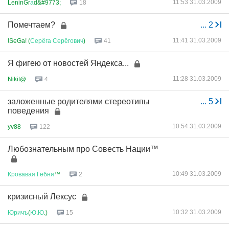
11:53 31.03.2009
LeninGr
а
d&#9773;
18
Помечтаем?
...
2
11:41 31.03.2009
!SeGa! (
Серёга
Серёгович
)
41
Я фигею от новостей Яндекса...
11:28 31.03.2009
Nikit@
4
заложенные родителями стереотипы
...
5
поведения
10:54 31.03.2009
yv88
122
Любознательным про Совесть Нации™
10:49 31.03.2009
Кровавая
Гебня
™
2
кризисный Лексус
10:32 31.03.2009
Юричъ
(
Ю
.
Ю
.)
15