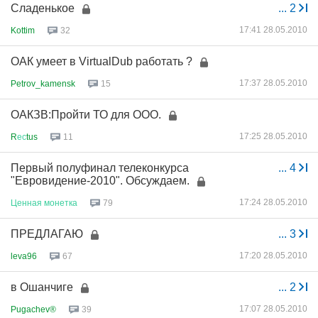
Cладенькое
...
2
17:41 28.05.2010
Kottim
32
ОАК умеет в VirtualDub работать ?
17:37 28.05.2010
Petrov_kamensk
15
ОАКЗВ:Пройти ТО для ООО.
17:25 28.05.2010
R
ес
tus
11
Первый полуфинал телеконкурса
...
4
"Евровидение-2010". Обсуждаем.
17:24 28.05.2010
Ценная
монетка
79
ПРЕДЛАГАЮ
...
3
17:20 28.05.2010
leva96
67
в Ошанчиге
...
2
17:07 28.05.2010
Pugachev®
39