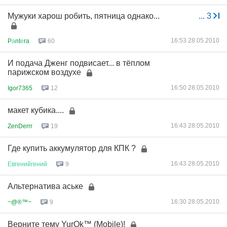
Мужуки харош робить, пятница однако...
...
3
16:53 28.05.2010
P
а
nt
е
ra
60
И подача Дженг подвисает... в тёплом
парижском воздухе
16:50 28.05.2010
Igor7365
12
макет кубика....
16:43 28.05.2010
ZenDerrr
19
Где купить аккумулятор для КПК ?
16:43 28.05.2010
Евгенийгений
9
Альтернатива аське
16:30 28.05.2010
~@®™~
9
Верните тему YurOk™ (Mobile)!