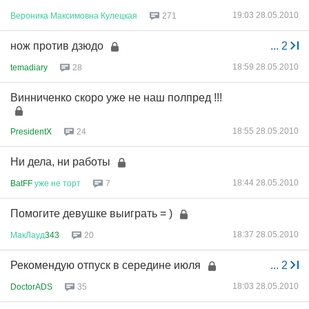
19:03 28.05.2010
Вероника
Максимовна
Кулецкая
271
нож против дзюдо
...
2
18:59 28.05.2010
temadiary
28
Винниченко скоро уже не наш полпред !!!
18:55 28.05.2010
PresidentX
24
Ни дела, ни работы
18:44 28.05.2010
BatFF
уже
не
торт
7
Помогите девушке выиграть = )
18:37 28.05.2010
МакЛауд
343
20
Рекомендую отпуск в середине июля
...
2
18:03 28.05.2010
DoctorADS
35