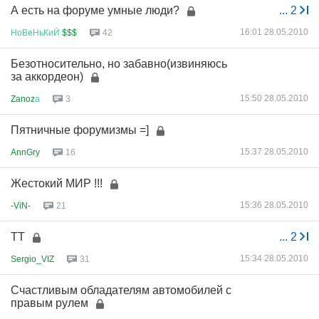
А есть на форуме умные люди?
...
2
16:01 28.05.2010
НоВеНьКиЙ
$$$
42
Безотносительно, но забавно(извиняюсь
за аккордеон)
15:50 28.05.2010
Zanoz
а
3
Пятничные форумизмы =]
15:37 28.05.2010
AnnGry
16
Жестокий МИР !!!
15:36 28.05.2010
-ViN-
21
ТТ
...
2
15:34 28.05.2010
Sergio_VIZ
31
Счастливым обладателям автомобилей с
правым рулем