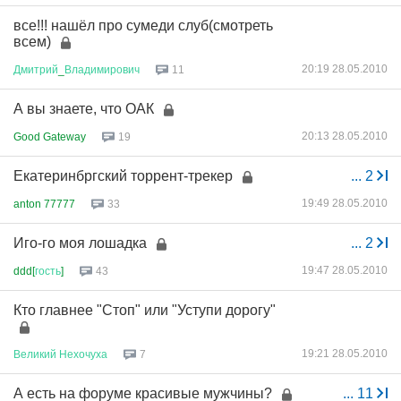
все!!! нашёл про сумеди слуб(смотреть
всем)
20:19 28.05.2010
Дмитрий
_
Владимирович
11
А вы знаете, что ОАК
20:13 28.05.2010
Good Gateway
19
Екатеринбргский торрент-трекер
...
2
19:49 28.05.2010
anton 77777
33
Иго-го моя лошадка
...
2
19:47 28.05.2010
ddd[
гость
]
43
Кто главнее "Стоп" или "Уступи дорогу"
19:21 28.05.2010
Великий
Нехочуха
7
А есть на форуме красивые мужчины?
...
11