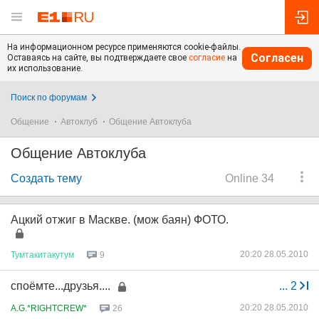
На информационном ресурсе применяются cookie-файлы.
Согласен
Оставаясь на сайте, вы подтверждаете свое
согласие
на
их использование.
Поиск по форумам
Общение
Автоклуб
Общение Автоклуба
Общение Автоклуба
Создать тему
Online 34
Ацкий отжиг в Маскве. (мож баян) ФОТО.
20:20 28.05.2010
Тумтакитакутум
9
споёмте...друзья....
...
2
20:20 28.05.2010
A.G.*RIGHTCREW*
26