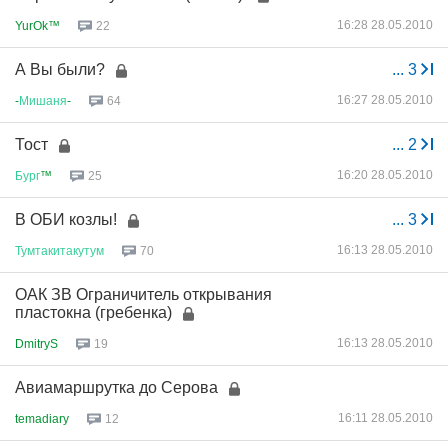
16:28 28.05.2010
YurOk™
22
А Вы были?
...
3
16:27 28.05.2010
-
Мишаня
-
64
Тост
...
2
16:20 28.05.2010
Бург
™
25
В ОБИ козлы!
...
3
16:13 28.05.2010
Тумтакитакутум
70
ОАК ЗВ Ограничитель открывания
пластокна (гребенка)
16:13 28.05.2010
DmitryS
19
Авиамаршрутка до Серова
16:11 28.05.2010
temadiary
12