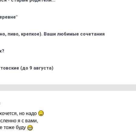
ся - старые родители...
еревне"
ино, пиво, крепкое). Ваши любимые сочетания
х?
товские (до 9 августа)
3
 хочется, но надо
ленно я с вами,
ое тоже буду