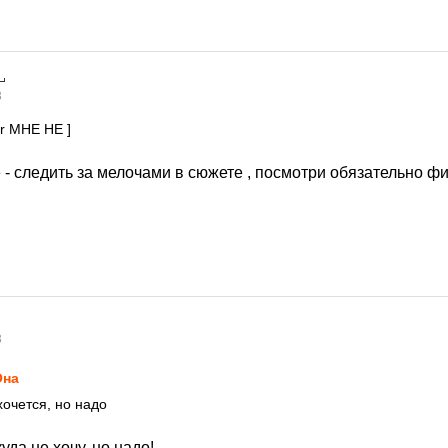
3
r МНЕ НЕ ]
- следить за мелочами в сюжете , посмотри обязательно фи
3
Она
хочется, но надо
уда не хочу, но надо!