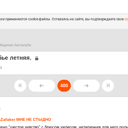
се применяются cookie-файлы. Оставаясь на сайте, вы подтверждаете свое
с
бщение Автоклуба
ье летняя.
а
400
3
Zafaker МНЕ НЕ СТЫДНО
кено "шестое чувство" с брюсом уилисом, нетипичная для него роль