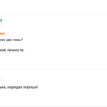
ay
3
eel_
ему две темы?
ние личности.
3
ька, нарядах хороша!