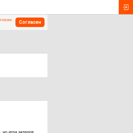
огласие
Согласен
, но игра актеров