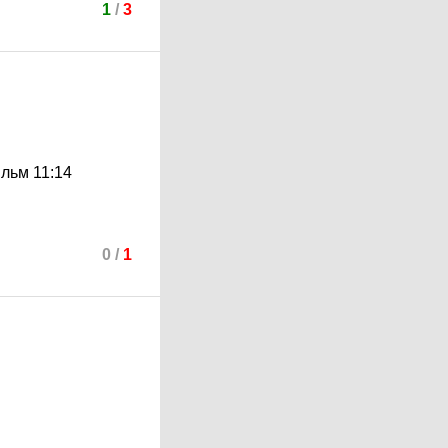
1
/
3
льм 11:14
0
/
1