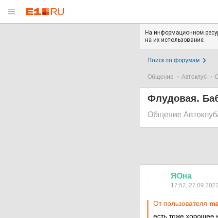
На информационном ресур
на их использование.
Поиск по форумам
Общение
Автоклуб
О
Флудовая. Баб
Общение Автоклуб
ЯОна
17:52, 27.09.202
От пользователя
ma
есть тоже хорошее 