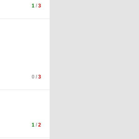
1
/
3
0
/
3
1
/
2