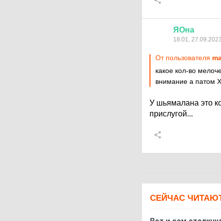
ЯОна
18:01, 27.09.202
От пользователя
ma
какое кол-во мелоч
внимание а патом 
У шьямалана это 
прислугой...
СЕЙЧАС ЧИТАЮ