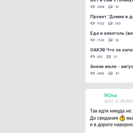
Вот и сам столкнул
2038
35
Проект "Домик в д
9722
353
Еда и алкоголь (в
1163
35
ОАКЗВ Что за запа
635
13
Анеки июле - авгус
6663
47
ЯОна
18:07, 27.09.202
Так идти никуда не
До свидания
мыс
и в дороге наверн