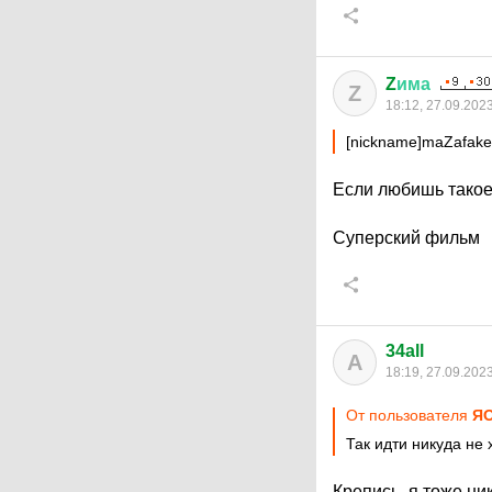
Z
има
Z
18:12, 27.09.202
[nickname]maZafake
Если любишь такое 
Суперский фильм
34all
A
18:19, 27.09.202
От пользователя
Я
Так идти никуда не 
Крепись, я тоже ник