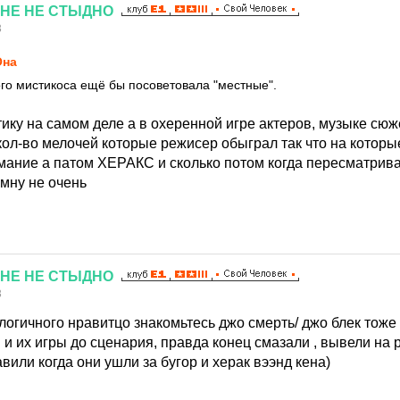
НЕ
НЕ
СТЫДНО
3
Она
го мистикоса ещё бы посоветовала "местные".
тику на самом деле а в охеренной игре актеров, музыке сюже
 кол-во мелочей которые режисер обыграл так что на котор
ание а патом ХЕРАКС и сколько потом когда пересматрив
 мну не очень
НЕ
НЕ
СТЫДНО
3
логичного нравитцо знакомьтесь джо смерть/ джо блек тож
 и их игры до сценария, правда конец смазали , вывели на
вили когда они ушли за бугор и херак вээнд кена)