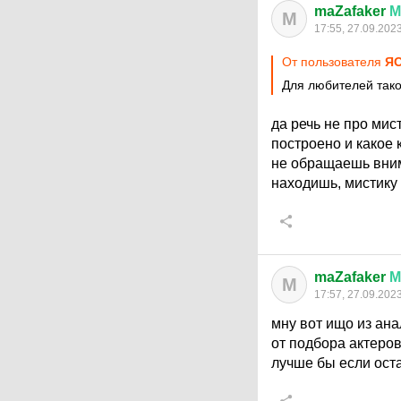
maZafaker
М
M
17:55, 27.09.202
От пользователя
Я
Для любителей тако
да речь не про мис
построено и какое
не обращаешь вним
находишь, мистику
maZafaker
М
M
17:57, 27.09.202
мну вот ищо из ана
от подбора актеров
лучше бы если оста