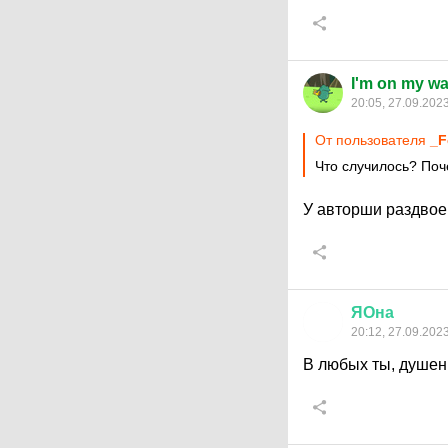
I'm on my w
20:05, 27.09.202
От пользователя
_F
Что случилось? Поч
У авторши раздвое
ЯОна
20:12, 27.09.202
В любых ты, душен