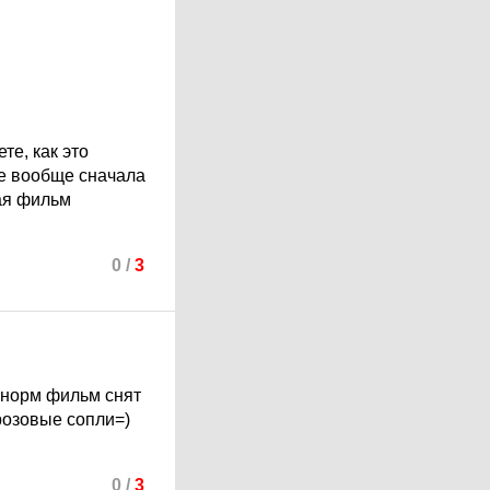
те, как это
ые вообще сначала
ая фильм
0
/
3
е норм фильм снят
 розовые сопли=)
0
/
3