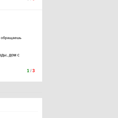
не обращаешь
оды, дом с
1
/
3