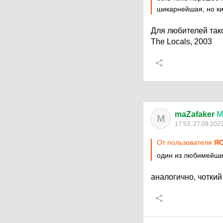
шикарнейшая, но к
Для любителей так
The Locals, 2003
maZafaker
М
M
17:53, 27.09.202
От пользователя
Я
один из любимейш
аналогично, чотки