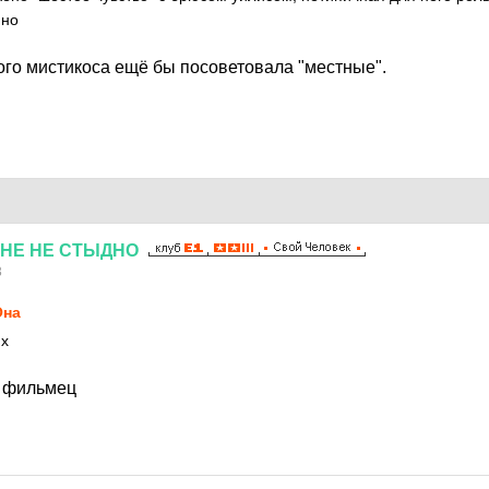
ино
ого мистикоса ещё бы посоветовала "местные".
НЕ
НЕ
СТЫДНО
3
Она
их
й фильмец