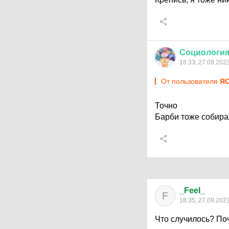
Социологи
18:33, 27.09.202
От пользователя
Я
Точно
Барби тоже собирал
_Feel_
F
18:35, 27.09.202
Что случилось? По