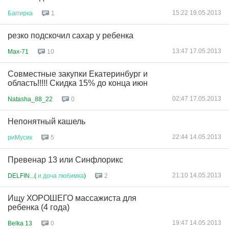
15:22 19.05.2013
Баггирка
1
резко подскочил сахар у ребенка
13:47 17.05.2013
Max-71
10
Совместные закупки Екатеринбург и
область!!!!! Скидка 15% до конца июн
02:47 17.05.2013
Natasha_88_22
0
Непонятный кашель
22:44 14.05.2013
риМусик
5
Превенар 13 или Синфлорикс
21:10 14.05.2013
DELFIN...(
и
доча
любимка
)
2
Ищу ХОРОШЕГО массажиста для
ребенка (4 года)
19:47 14.05.2013
Belka 13
0