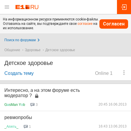
На информационном ресурсе применяются cookie-файлы.
Согласен
Оставаясь на сайте, вы подтверждаете свое
согласие
на
их использование.
Поиск по форумам
Общение
Здоровье
Детское здоровье
Детское здоровье
Создать тему
Online 1
Интересно, а на этом форуме есть
модератор ?
20:45 16.06.2013
G
а
sMan Y
о
b
3
ревмопробы
16:43 13.06.2013
_
Апять
_
1