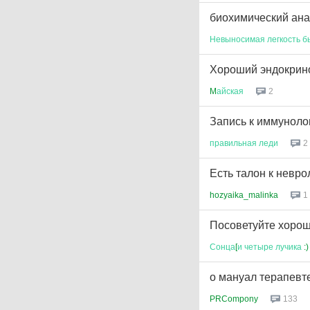
биохимический ана
Невыносимая
легкость
б
Хороший эндокрин
M
айская
2
Запись к иммуноло
правильная
леди
2
Есть талон к невро
hozyaika_malinka
1
Посоветуйте хоро
Сонца
[
и
четыре
лучика
:) 
о мануал терапевт
PRCompony
133