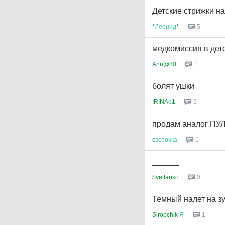
Детские стрижки на
*
Леонид
*
5
медкомиссия в дет
Ann@80
1
болят ушки
IRINA
о
1
6
продам аналог П
c
веточка
1
______
$vetlanko
0
Темный налет на з
Siropchik
Я
1