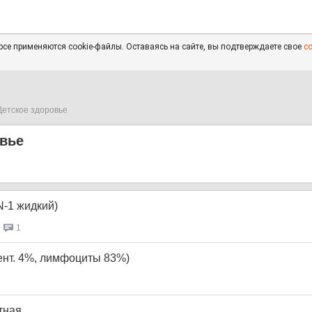
се применяются cookie-файлы. Оставаясь на сайте, вы подтверждаете свое
с
Детское здоровье
овье
-1 жидкий)
1
ент. 4%, лимфоциты 83%)
тная