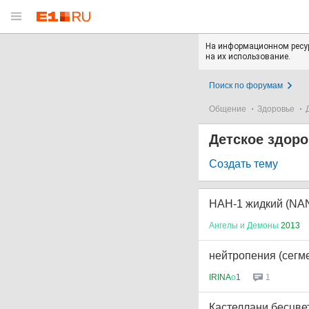
На информационном ресур
на их использование.
Поиск по форумам
Общение
Здоровье
Детское здор
Создать тему
НАН-1 жидкий (NAN
Ангелы
и
Демоны
2013
нейтропения (сегм
IRINA
о
1
1
Кастеллани бесцве