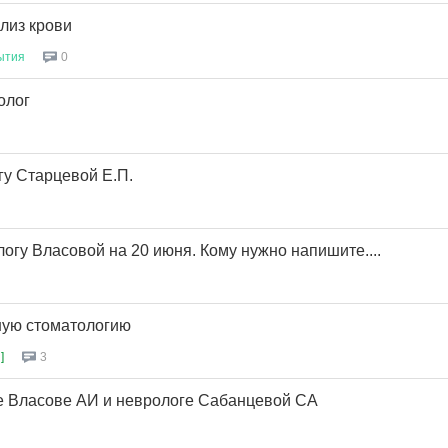
лиз крови
ытия
0
олог
гу Старцевой Е.П.
логу Власовой на 20 июня. Кому нужно напишите....
шую стоматологию
]
3
е Власове АИ и неврологе Сабанцевой СА