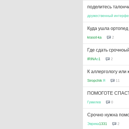
поделитесь талончи
дружественный
интерфе
Куда ушла ортопед
krasot-ka
2
Где сдать срочноы
IRINA
о
1
2
К аллергологу или к
Siropchik
Я
11
ПОМОГОТЕ СПАСТ
Гумилев
0
Срочно нужна пом
Эврика
1331
2