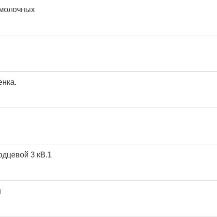
 молочных
енка.
одцевой 3 кВ.1
и