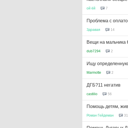
ой
ёй
7
Проблема с оплато
Здравая
14
Вещи на мальчика 
dub7294
2
Ищу определенную
Marmotte
2
ДГБ?11 негатив
castilio
56
Помощь детям, жив
Роман
Гейдеман
31
Помощь Луговых Д