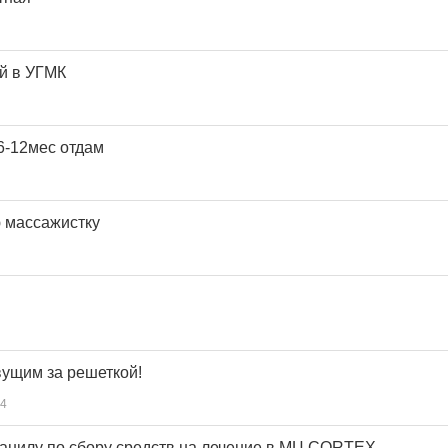
й в УГМК
6-12мес отдам
 массажистку
ущим за решеткой!
4
анилу по сбору средств на лечение в МЦ CORTEX