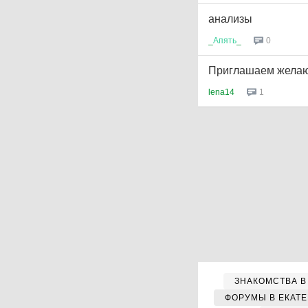
анализы
_
Апять
_
0
Приглашаем желаю
lena14
1
ЗНАКОМСТВА В
ФОРУМЫ В ЕКАТ