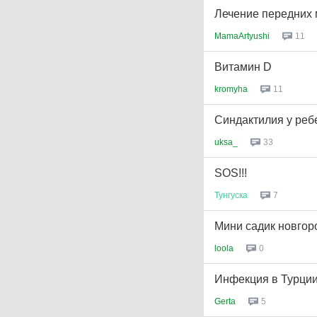
Лечение передних
MamaArtyushi
11
Витамин D
kromyha
11
Синдактилия у реб
uksa_
33
SOS!!!
Тунгуска
7
Мини садик новгор
loola
0
Инфекция в Турци
Gerta
5