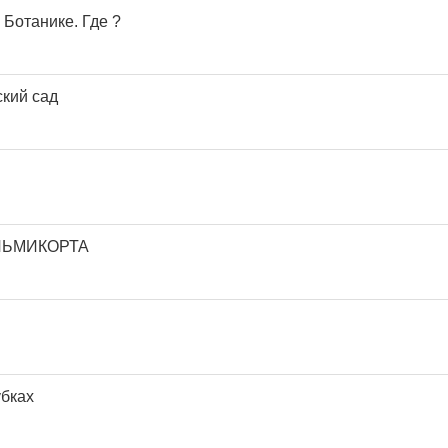
 Ботанике. Где ?
ский сад
УЛЬМИКОРТА
убках