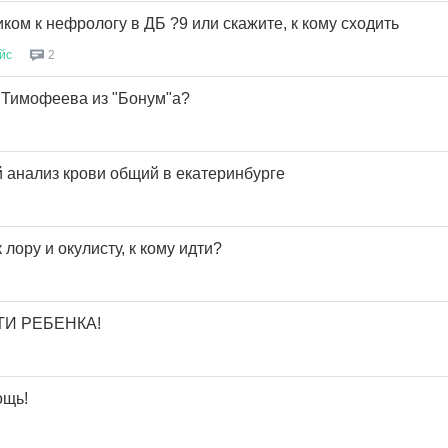
ком к нефрологу в ДБ ?9 или скажите, к кому сходить
йс
2
 Тимофеева из "Бонум"а?
й анализ крови общий в екатеринбурге
 лору и окулисту, к кому идти?
И РЕБЕНКА!
ощь!