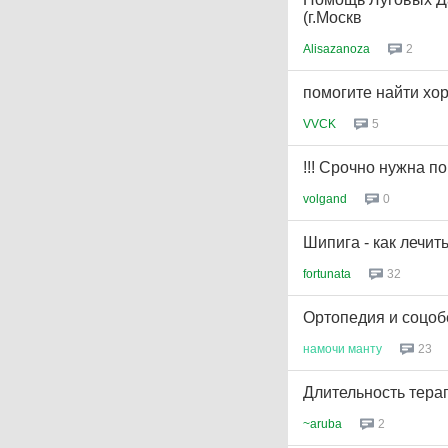
(г.Москв
Alisazanoza
2
помогите найти хо
VVCK
5
!!! Срочно нужна п
volgand
0
Шипига - как лечит
fortunata
32
Ортопедия и соцоб
намочи
манту
23
Длительность тера
~aruba
2