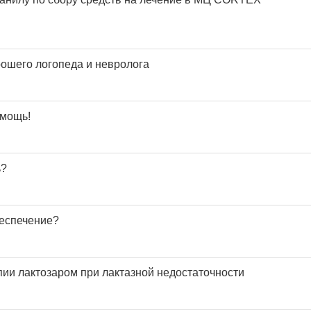
рошего логопеда и невролога
омощь!
ь?
еспечение?
пии лактозаром при лактазной недостаточности