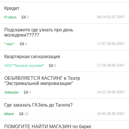
Кредит
09:14 02.07.2007
P
н
obos
5
Подскажите где узнать про день
молодежи?????
17:07 30.06.2007
* mot *
0
Квартирная сигнализация
17:28 29.06.2007
ООО
"
Трезвые
грузчики
"
0
ОБЪЯВЛЯЕТСЯ КАСТИНГ в Театр
“Экстремальной импровизации”
14:12 29.06.2007
Volkadav
4
Где заказать ГАЗель до Тагила?
10:43 28.06.2007
Midori
15
ПОМОГИТЕ НАЙТИ МАГАЗИН по бирке