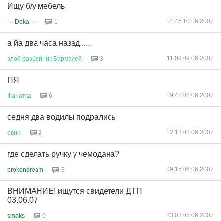
Ищу б/у мебель
14:46 10.06.2007
--- Doka ---
1
а йа два часа назад......
11:09 09.06.2007
злой
разбойник
Бармалей
3
ПЯ
19:42 08.06.2007
Фанатка
6
седня два водилы подрались
12:18 08.06.2007
евин
2
где сделать ручку у чемодана?
09:15 06.06.2007
brokendream
3
ВНИМАНИЕ! ищутся свидетели ДТП
03.06.07
23:03 05.06.2007
smaks
0