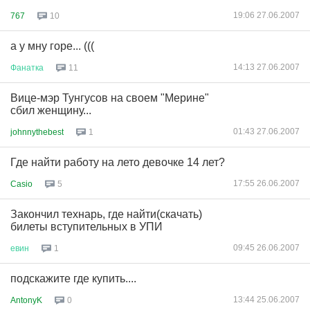
19:06 27.06.2007
767
10
а у мну горе... (((
14:13 27.06.2007
Фанатка
11
Вице-мэр Тунгусов на своем "Мерине"
сбил женщину...
01:43 27.06.2007
johnnythebest
1
Где найти работу на лето девочке 14 лет?
17:55 26.06.2007
Casio
5
Закончил технарь, где найти(скачать)
билеты вступительных в УПИ
09:45 26.06.2007
евин
1
подскажите где купить....
13:44 25.06.2007
AntonyK
0