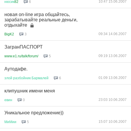
10:47 15.06.2007
нюсик
82
6
новая on-line игра общайтесь,
зарабатывайте реальные деньги,
отдыхайте
09:34 14.06.2007
BigK2
3
ЗагранПАСПОРТ
09:19 13.06.2007
www.e1.ru/talk/forum/
5
Аутодафе.
01:09 13.06.2007
злой
разбойник
Бармалей
6
клипушник имени меня
23:03 10.06.2007
евин
0
Уникальное предложение))
15:07 10.06.2007
МиМии
5