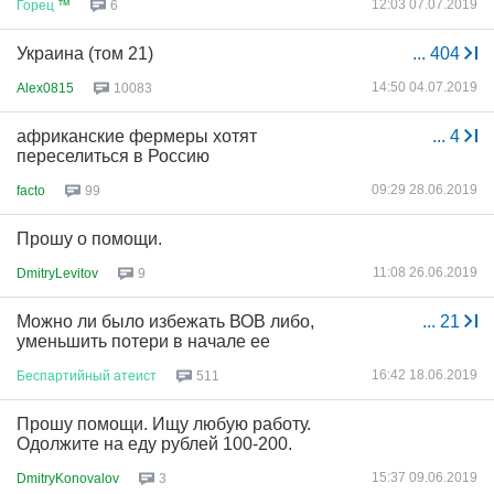
12:03 07.07.2019
Горец
™
6
Украина (том 21)
...
404
14:50 04.07.2019
Alex0815
10083
африканские фермеры хотят
...
4
переселиться в Россию
09:29 28.06.2019
facto
99
Прошу о помощи.
11:08 26.06.2019
DmitryLevitov
9
Можно ли было избежать ВОВ либо,
...
21
уменьшить потери в начале ее
16:42 18.06.2019
Беспартийный
атеист
511
Прошу помощи. Ищу любую работу.
Одолжите на еду рублей 100-200.
15:37 09.06.2019
DmitryKonovalov
3