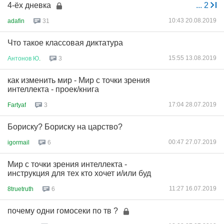
4-ёх дневка
...
2
10:43 20.08.2019
adafin
31
Что такое классовая диктатура
15:55 13.08.2019
Антонов
Ю
.
3
как изменить мир - Мир с точки зрения
интеллекта - проек/книга
17:04 28.07.2019
Fartyaf
3
Бориску? Бориску на царство?
00:47 27.07.2019
igormail
6
Мир с точки зрения интеллекта -
инструкция для тех кто хочет и/или буд
11:27 16.07.2019
8truetruth
6
почему одни гомосеки по тв ?