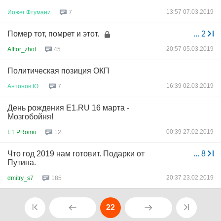
13:57 07.03.2019
Йожег
Фтумани
7
Помер тот, помрет и этот.
...
2
20:57 05.03.2019
Afftor_zhot
45
Политическая позиция ОКП
16:39 02.03.2019
Антонов
Ю
.
7
День рождения Е1.RU 16 марта -
Мозгобойня!
00:39 27.02.2019
E1 PRomo
12
Что год 2019 нам готовит. Подарки от
...
8
Путина.
20:37 23.02.2019
dmitry_s7
185
22