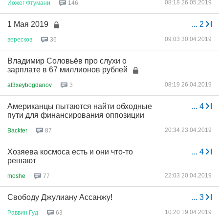
08:18 26.05.2019
Йожег
Фтумани
146
1 Мая 2019
...
2
09:03 30.04.2019
вересков
36
Владимир Соловьёв про слухи о
зарплате в 67 миллионов рублей
08:19 26.04.2019
al3xeybogdanov
3
Американцы пытаются найти обходные
...
4
пути для финансирования оппозиции
20:34 23.04.2019
Backter
87
Хозяева космоса есть и они что-то
...
4
решают
22:03 20.04.2019
moshe
77
Свободу Джулиану Ассанжу!
...
3
10:20 19.04.2019
Раввин
Гуд
63