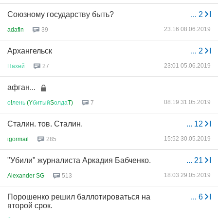
Союзному государству быть?
...
2
23:16 08.06.2019
adafin
39
Архангельск
...
2
23:01 05.06.2019
Пахей
27
афган...
08:19 31.05.2019
о
!
лень
(Y
битый
S
олда
T)
7
Сталин. тов. Сталин.
...
12
15:52 30.05.2019
igormail
285
"Убили" журналиста Аркадия Бабченко.
...
21
18:03 29.05.2019
Alexander SG
513
Порошенко решил баллотироваться на
...
6
второй срок.