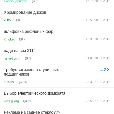
16:15 28.09.2012
люблю
()
дрифтю
2
Хромирование дисков
15:50 28.09.2012
xFIXx
0
шлифовка рефленых фар
13:31 28.09.2012
KingLet
7
надо на ваз 2114
11:06 28.09.2012
lysim-trysim
5
Требуется замена ступичных
...
2
подшипников
23:31 27.09.2012
hukufor
26
Выбор электрического домкрата
22:53 27.09.2012
Toxa@.org
24
Реклама на заднее стекло???