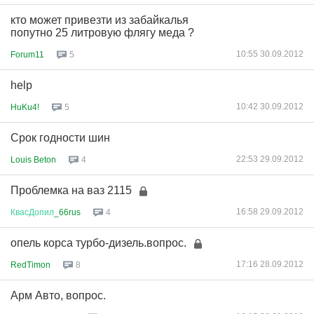
кто может привезти из забайкалья
попутно 25 литровую флягу меда ?
10:55 30.09.2012
Forum11
5
help
10:42 30.09.2012
HuKu4!
5
Срок годности шин
22:53 29.09.2012
Louis Beton
4
Проблемка на ваз 2115
16:58 29.09.2012
КвасДопил
_66rus
4
опель корса турбо-дизель.вопрос.
17:16 28.09.2012
RedTimon
8
Арм Авто, вопрос.