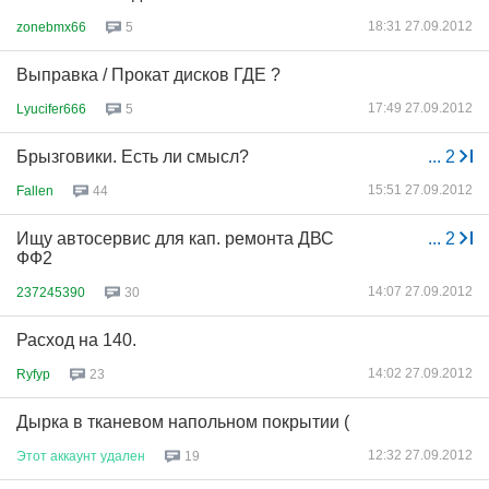
18:31 27.09.2012
zonebmx66
5
Выправка / Прокат дисков ГДЕ ?
17:49 27.09.2012
Lyucifer666
5
Брызговики. Есть ли смысл?
...
2
15:51 27.09.2012
Fallen
44
Ищу автосервис для кап. ремонта ДВС
...
2
ФФ2
14:07 27.09.2012
237245390
30
Расход на 140.
14:02 27.09.2012
Ryfyp
23
Дырка в тканевом напольном покрытии (
12:32 27.09.2012
Этот
аккаунт
удален
19