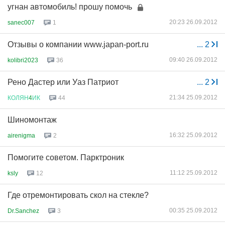
угнан автомобиль! прошу помочь
20:23 26.09.2012
sanec007
1
Отзывы о компании www.japan-port.ru
...
2
09:40 26.09.2012
kolibri2023
36
Рено Дастер или Уаз Патриот
...
2
21:34 25.09.2012
КОЛЯН
4
ИК
44
Шиномонтаж
16:32 25.09.2012
airenigma
2
Помогите советом. Парктроник
11:12 25.09.2012
ksly
12
Где отремонтировать скол на стекле?
00:35 25.09.2012
Dr.Sanchez
3