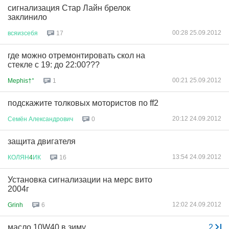
сигнализация Стар Лайн брелок
заклинило
00:28 25.09.2012
всяизсебя
17
где можно отремонтировать скол на
стекле с 19: до 22:00???
00:21 25.09.2012
Mephis†°
1
подскажите толковых мотористов по ff2
20:12 24.09.2012
Семён
Александрович
0
защита двигателя
13:54 24.09.2012
КОЛЯН
4
ИК
16
Установка сигнализации на мерс вито
2004г
12:02 24.09.2012
Grinh
6
масло 10W40 в зиму
...
2