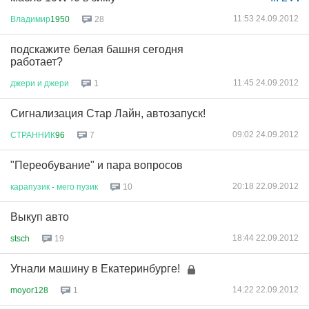
11:53 24.09.2012
Владимир
1950
28
подскажите белая башня сегодня
работает?
11:45 24.09.2012
джери
и
джери
1
Сигнализация Стар Лайн, автозапуск!
09:02 24.09.2012
СТРАННИК
96
7
"Переобувание" и пара вопросов
20:18 22.09.2012
карапузик
-
мего
пузик
10
Выкуп авто
18:44 22.09.2012
stsch
19
Угнали машину в Екатеринбурге!
14:22 22.09.2012
moyor128
1