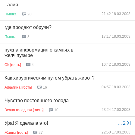
Талия.....
21:42 18.03.2003
Пышка
20
где продают обручи?
17:17 18.03.2003
Пышка
3
нужна информация о камнях в
желч.пузыре
16:42 18.03.2003
ОК [гость]
4
Как хирургическим путем убрать живот?
04:57 18.03.2003
Афалина [гость]
16
Чувство постоянного голода
23:24 17.03.2003
Вечно голодная [гость]
10
Ура! Я сделала это!
...
2
22:50 17.03.2003
Жанна [гость]
27