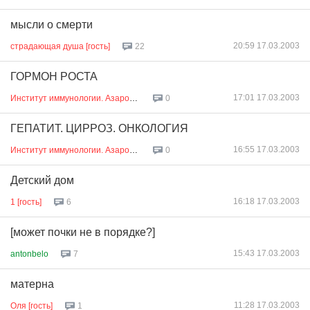
мысли о смерти
20:59 17.03.2003
страдающая душа [гость]
22
ГОРМОН РОСТА
17:01 17.03.2003
Институт иммунологии. Азаров [гость]
0
ГЕПАТИТ. ЦИРРОЗ. ОНКОЛОГИЯ
16:55 17.03.2003
Институт иммунологии. Азаров [гость]
0
Детский дом
16:18 17.03.2003
1 [гость]
6
[может почки не в порядке?]
15:43 17.03.2003
antonbelo
7
матерна
11:28 17.03.2003
Оля [гость]
1