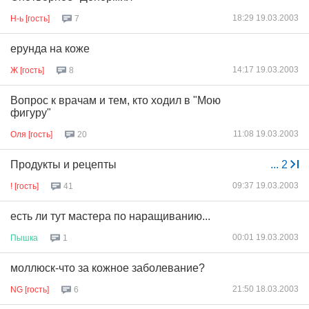
18:29 19.03.2003
Н-ь [гость]
7
ерунда на коже
14:17 19.03.2003
Ж [гость]
8
Вопрос к врачам и тем, кто ходил в "Мою
фигуру"
11:08 19.03.2003
Оля [гость]
20
Продукты и рецепты
...
2
09:37 19.03.2003
! [гость]
41
есть ли тут мастера по наращиванию...
00:01 19.03.2003
Пышка
1
моллюск-что за кожное заболевание?
21:50 18.03.2003
NG [гость]
6