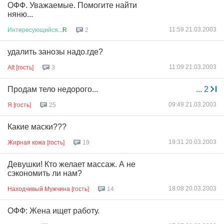
ОФФ. Уважаемые. Помогите найти
няню...
11:59 21.03.2003
Интересующийся
...R
2
удалить занозы надо.где?
11:09 21.03.2003
Alt [гость]
3
Продам тело недорого...
...
2
09:49 21.03.2003
Я [гость]
25
Какие маски???
19:31 20.03.2003
Жирная кожа [гость]
19
Девушки! Кто желает массаж. А не
сэкономить ли нам?
18:08 20.03.2003
Находчивый Мужчина [гость]
14
ОФФ: Жена ищет работу.