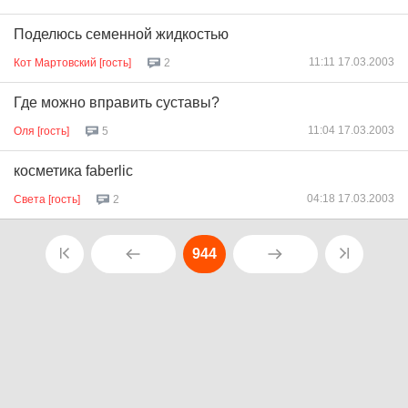
Поделюсь семенной жидкостью
11:11 17.03.2003
Кот Мартовский [гость]
2
Где можно вправить суставы?
11:04 17.03.2003
Оля [гость]
5
косметика faberlic
04:18 17.03.2003
Света [гость]
2
944