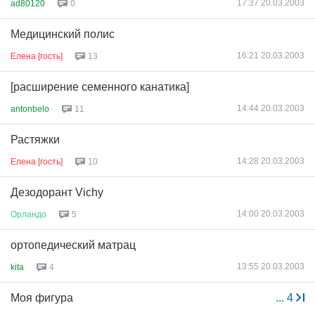
17:37 20.03.2003
ad80120
0
Медицинский полис
16:21 20.03.2003
Елена [гость]
13
[расширение семенного канатика]
14:44 20.03.2003
antonbelo
11
Растяжки
14:28 20.03.2003
Елена [гость]
10
Дезодорант Vichy
14:00 20.03.2003
Орландо
5
ортопедический матрац
13:55 20.03.2003
kita
4
Моя фигура
...
4