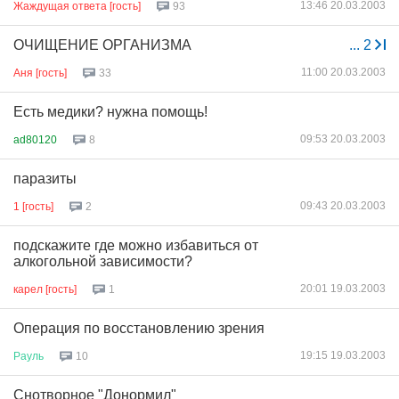
13:46 20.03.2003
Жаждущая ответа [гость]
93
ОЧИЩЕНИЕ ОРГАНИЗМА
...
2
11:00 20.03.2003
Аня [гость]
33
Есть медики? нужна помощь!
09:53 20.03.2003
ad80120
8
паразиты
09:43 20.03.2003
1 [гость]
2
подскажите где можно избавиться от
алкогольной зависимости?
20:01 19.03.2003
карел [гость]
1
Операция по восстановлению зрения
19:15 19.03.2003
Рауль
10
Снотворное "Донормил"