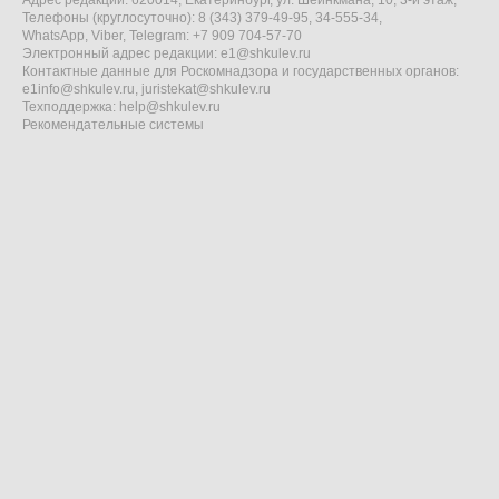
Адрес редакции: 620014, Екатеринбург, ул. Шейнкмана, 10, 3-й этаж,
Телефоны (круглосуточно): 8 (343) 379-49-95, 34-555-34,
WhatsApp, Viber, Telegram: +7 909 704-57-70
Электронный адрес редакции:
e1@shkulev.ru
Контактные данные для Роскомнадзора и государственных органов:
e1info@shkulev.ru
,
juristekat@shkulev.ru
Техподдержка:
help@shkulev.ru
Рекомендательные системы