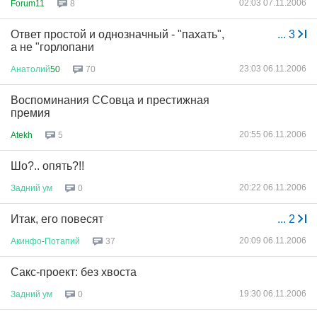
02:03 07.11.2006
Forum11
8
Ответ простой и однозначный - "пахать",
...
3
а не "горлопани
23:03 06.11.2006
Анатолий
50
70
Воспоминания ССовца и престижная
премия
20:55 06.11.2006
Atekh
5
Шо?.. опять?!!
20:22 06.11.2006
Задний
ум
0
Итак, его повесят
...
2
20:09 06.11.2006
Акинфо
-
Потапий
37
Сакс-проект: без хвоста
19:30 06.11.2006
Задний
ум
0