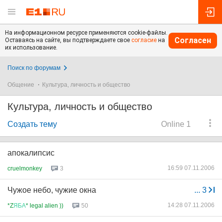
На информационном ресурсе применяются cookie-файлы.
Согласен
Оставаясь на сайте, вы подтверждаете свое
согласие
на
их использование.
Поиск по форумам
Общение
Культура, личность и общество
Культура, личность и общество
Создать тему
Online 1
апокалипсис
16:59 07.11.2006
cruelmonkey
3
Чужое небо, чужие окна
...
3
14:28 07.11.2006
*Z
ЯБА
* legal alien ))
50