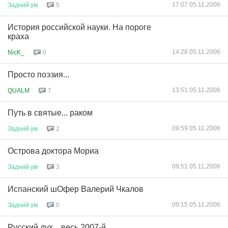
17:07 05.11.2006
Задний
ум
5
История российской науки. На пороге
краха
14:28 05.11.2006
NicK_
0
Просто поэзия...
13:51 05.11.2006
QUALM
7
Путь в святые... раком
09:59 05.11.2006
Задний
ум
2
Острова доктора Мориа
09:51 05.11.2006
Задний
ум
3
Испанский шОфер Валерий Чкалов
09:15 05.11.2006
Задний
ум
0
Русский дух... весь 2007-й