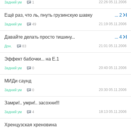
22:26 05.11.2006
Задний
ум
1
Ещё раз, что ль, пнуть грузинскую шавку
...
2
21:19 05.11.2006
Задний
ум
49
Давайте делать просто тишину...
...
4
21:01 05.11.2006
Дон
.
83
Эффект бабочки... на E.1
20:40 05.11.2006
Задний
ум
0
МИДи саунд
20:30 05.11.2006
Задний
ум
0
Замри!.. умри!.. засохни!!!
18:13 05.11.2006
Задний
ум
4
Хренцузская хреновина