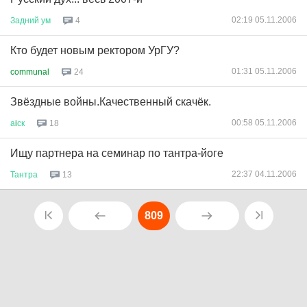
02:19 05.11.2006
Задний
ум
4
Кто будет новым ректором УрГУ?
01:31 05.11.2006
communal
24
Звёздные войны.Качественный скачёк.
00:58 05.11.2006
а
i
ск
18
Ищу партнера на семинар по тантра-йоге
22:37 04.11.2006
Тантра
13
809