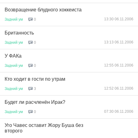
Возвращение блудного хоккеиста
13:30 06.11.2006
Задний
ум
0
Британность
13:13 06.11.2006
Задний
ум
0
У ФAКа
12:55 06.11.2006
Задний
ум
0
Кто ходит в гости по утрам
12:52 06.11.2006
Задний
ум
3
Будет ли расчленён Ирак?
07:30 06.11.2006
Задний
ум
0
Уго Чавес оставит Жору Буша без
второго