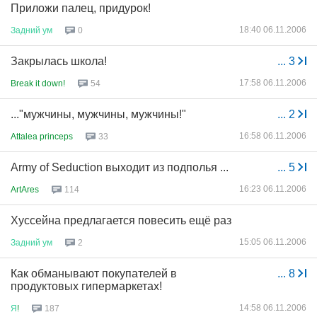
Приложи палец, придурок!
18:40 06.11.2006
Задний
ум
0
Закрылась школа!
...
3
17:58 06.11.2006
Break it down!
54
..."мужчины, мужчины, мужчины!"
...
2
16:58 06.11.2006
Attalea princeps
33
Army of Seduction выходит из подполья ...
...
5
16:23 06.11.2006
ArtAres
114
Хуссейна предлагается повесить ещё раз
15:05 06.11.2006
Задний
ум
2
Как обманывают покупателей в
...
8
продуктовых гипермаркетах!
14:58 06.11.2006
Я
!
187