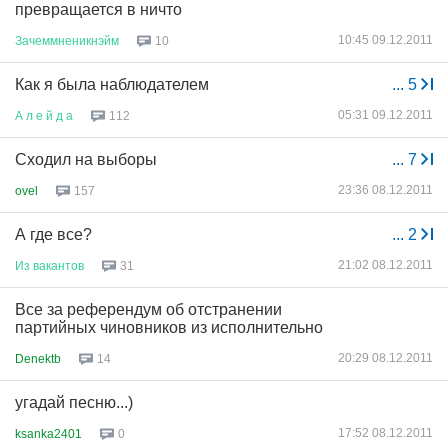
превращается в ничто
10:45 09.12.2011
Зачеммненикнэйм
10
Как я была наблюдателем
...
5
05:31 09.12.2011
А
л
е
й
д
а
112
Сходил на выборы
...
7
23:36 08.12.2011
ovel
157
А где все?
...
2
21:02 08.12.2011
Из
вакантов
31
Все за референдум об отстранении
партийных чиновников из исполнительно
20:29 08.12.2011
Denektb
14
угадай песню...)
17:52 08.12.2011
ksanka2401
0