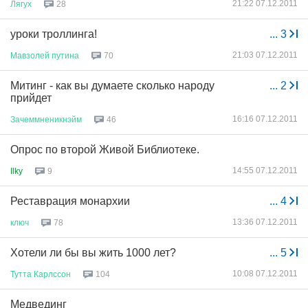
21:22 07.12.2011
Лягух
28
уроки троллинга!
...
3
21:03 07.12.2011
Мавзолей
путина
70
Митинг - как вы думаете сколько народу
...
2
прийдет
16:16 07.12.2011
Зачеммненикнэйм
46
Опрос по второй Живой Библиотеке.
14:55 07.12.2011
Ilky
9
Реставрация монархии
...
4
13:36 07.12.2011
ключ
78
Хотели ли бы вы жить 1000 лет?
...
5
10:08 07.12.2011
Тутта
Карлссон
104
Медвединг