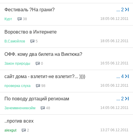
Фестиваль ?На грани?
...
2
18:05 06.12.2011
Курт
38
Воровство в Интернете
18:05 06.12.2011
В
.
Самойлов
5
ОФФ. кому два билета на Виктюка?
16:55 06.12.2011
Закон
природы
0
сайт дома - взлетит-не взлетит?... ))))
...
4
16:05 06.12.2011
проверка
слуха
98
По поводу дотаций регионам
...
2
14:05 06.12.2011
Зачеммненикнэйм
48
..против всех
13:27 06.12.2011
alexgut
2