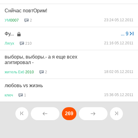
Снйчас повтОрим!
23:24 05.12.2011
УМ
0007
2
Фу...
...
9
21:16 05.12.2011
Лягух
210
выборы, выборы.- а я еще всех
агитировал -
18:02 05.12.2011
житель
Екб
2010
2
любовь vs жизнь
15:36 05.12.2011
ключ
1
269