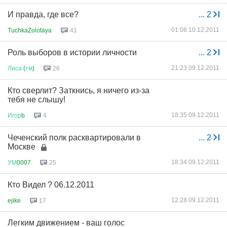
И правда, где все?
...
2
01:08 10.12.2011
TuchkaZolotaya
41
Роль выборов в истории личности
...
2
21:23 09.12.2011
Лиса
(
тм
)
26
Кто сверлит? Заткнись, я ничего из-за
тебя не слышу!
18:35 09.12.2011
Игор
b
4
Чеченский полк расквартировали в
...
2
Москве
18:34 09.12.2011
УМ
0007
25
Кто Видел ? 06.12.2011
12:28 09.12.2011
ejike
17
Легким движением - ваш голос