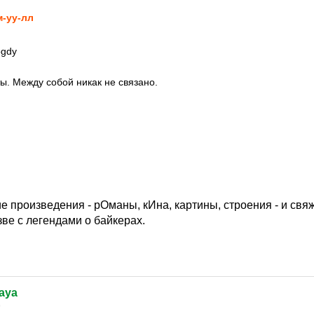
-уу-лл
ogdy
оты. Между собой никак не связано.
е произведения - рОманы, кИна, картины, строения - и свяж
зве с легендами о байкерах.
naya
9