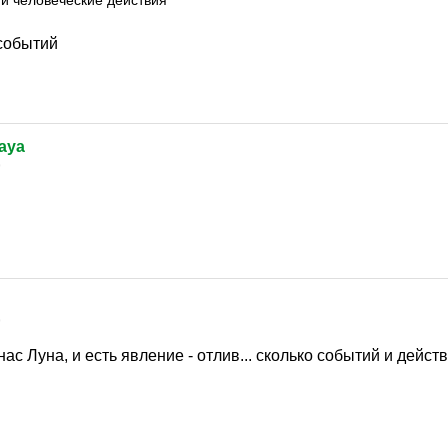
 и человеческие действия
 событий
naya
9
9
нас Луна, и есть явление - отлив... сколько событий и дейст