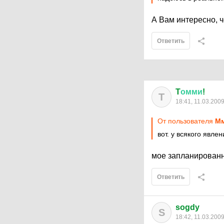
А Вам интересно, 
Ответить
T
омми
!
T
18:41, 11.03.200
От пользователя
Мм
вот. у всякого явле
мое запланированн
Ответить
sogdy
S
18:42, 11.03.200