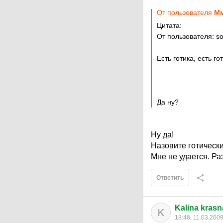
От пользователя
Мм
Цитата:
От пользователя: s
Есть готика, есть г
Да ну?
Ну да!
Назовите готически
Мне не удается. Ра
Ответить
Kalina kras
K
18:48, 11.03.200