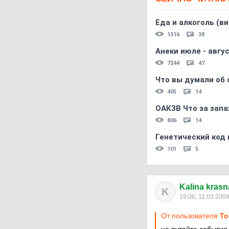
Еда и алкоголь (в
1316
38
Анеки июле - авгус
7244
47
Что вы думали об 
405
14
ОАКЗВ Что за запа
806
14
Генетический код 
101
5
Kalina kras
K
19:06, 11.03.200
От пользователя
To