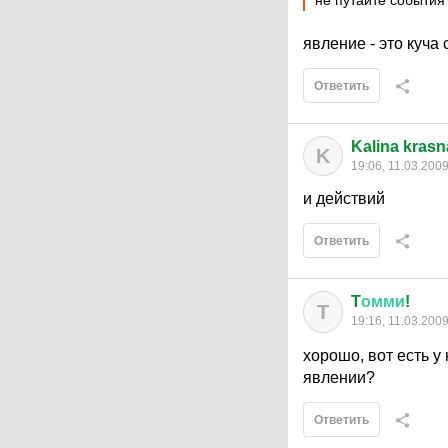
не путайте события
явление - это куча
Ответить
Kalina kras
K
19:06, 11.03.200
и действий
Ответить
T
омми
!
T
19:16, 11.03.200
хорошо, вот есть у 
явлении?
Ответить