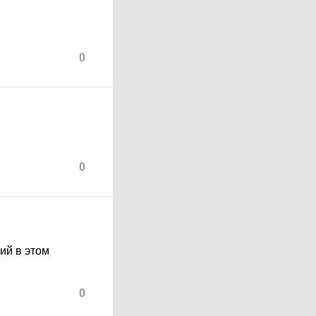
0
0
вий в этом
0