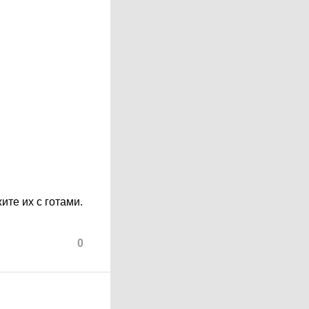
ите их с готами.
0