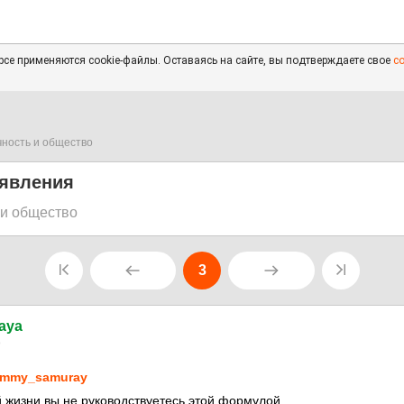
се применяются cookie-файлы. Оставаясь на сайте, вы подтверждаете свое
с
чность и общество
явления
 и общество
3
naya
9
mmy_samuray
 жизни вы не руководствуетесь этой формулой