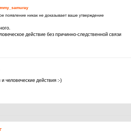
mmy_samuray
ое появление никак не доказывает ваше утверждение
ного.
ловеческое действие без причинно-следственной связи
9
 и человеческие действия :-)
Т