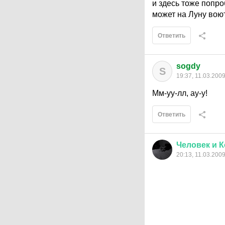
и здесь тоже попроб
может на Луну вою
Ответить
sogdy
S
19:37, 11.03.200
Мм-уу-лл, ау-у!
Ответить
Человек
и
К
20:13, 11.03.200