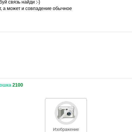
уй связь найди :-)
т, а может и совпадение обычное
9
ошка
2100
9