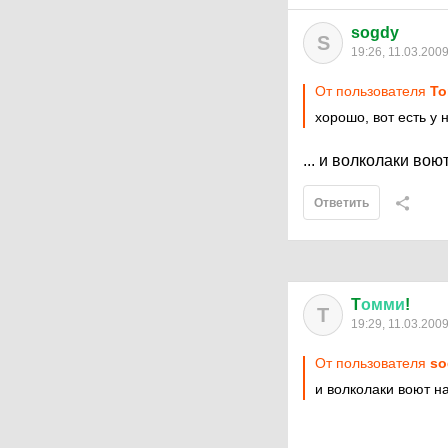
sogdy
S
19:26, 11.03.200
От пользователя
To
хорошо, вот есть у 
... и волколаки воют
Ответить
T
омми
!
T
19:29, 11.03.200
От пользователя
so
и волколаки воют на