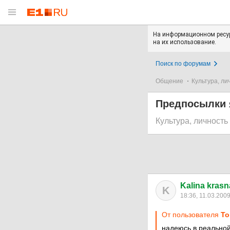
На информационном ресур
на их использование.
Поиск по форумам
Общение
Культура, ли
Предпосылки 
Культура, личность
Kalina kras
K
18:36, 11.03.200
От пользователя
To
надеюсь в реальной