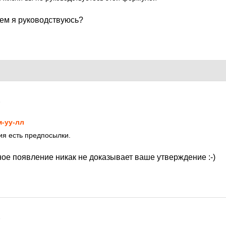
чем я руководствуюсь?
9
-уу-лл
ния есть предпосылки.
ое появление никак не доказывает ваше утверждение :-)
9