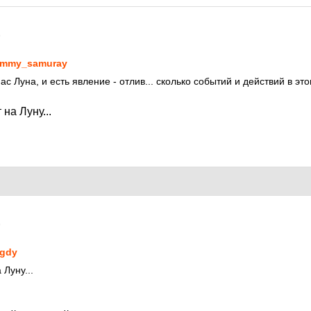
9
mmy_samuray
нас Луна, и есть явление - отлив... сколько событий и действий в э
 на Луну...
9
gdy
 Луну...