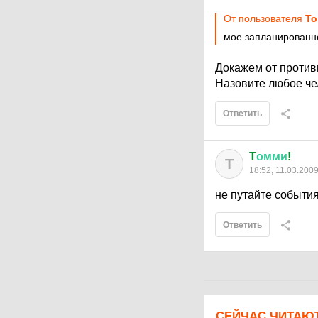
От пользователя
To
мое запланированн
Докажем от против
Назовите любое че
Ответить
T
омми
!
T
18:52, 11.03.200
не путайте события
Ответить
СЕЙЧАС ЧИТАЮ