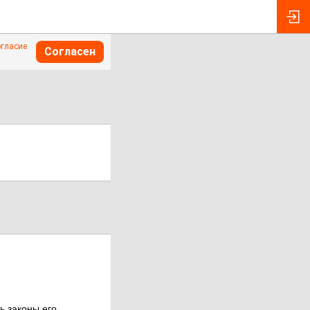
огласие
Согласен
ь законы его