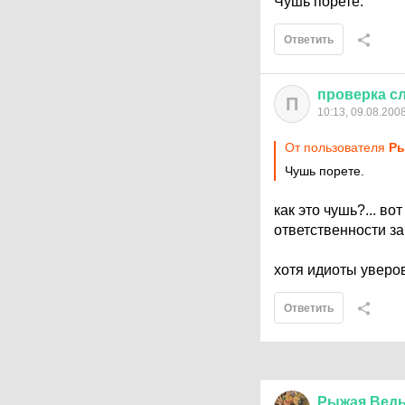
Чушь порете.
Ответить
проверка
с
П
10:13, 09.08.200
От пользователя
Ры
Чушь порете.
как это чушь?... во
ответственности за
хотя идиоты уверов
Ответить
Рыжая
Вед