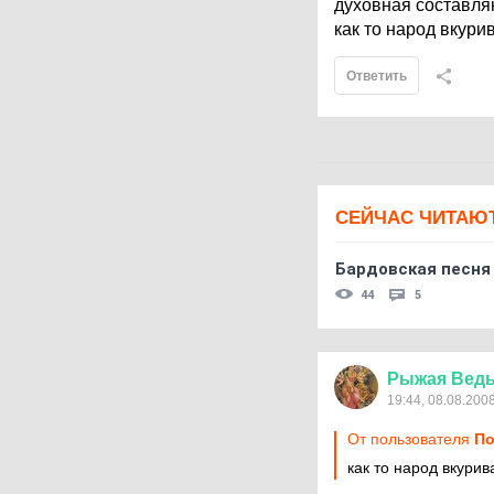
духовная составля
как то народ вкурив
Ответить
СЕЙЧАС ЧИТАЮ
Бардовская песня
44
5
Рыжая
Вед
19:44, 08.08.200
От пользователя
По
как то народ вкурива