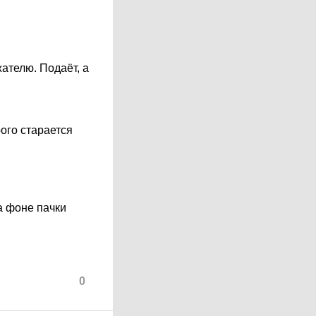
жателю. Подаёт, а
рого старается
а фоне пачки
0