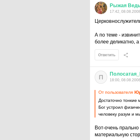
Рыжая
Вед
17:42, 08.08.200
Церковнослужители
А по теме - извини
более деликатно, а 
Ответить
Полосатая
_
П
18:00, 08.08.200
От пользователя
Юр
Достаточно тонкие 
Бог устроил физичес
человеку разум и м
Вот-очень прально
материальную сторо