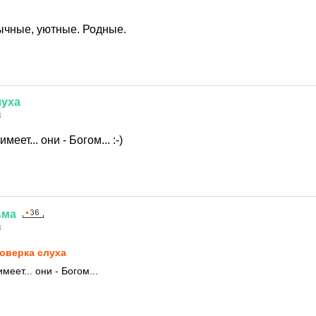
чные, уютные. Родные.
луха
8
меет... они - Богом... :-)
ьма
8
оверка слуха
меет... они - Богом...