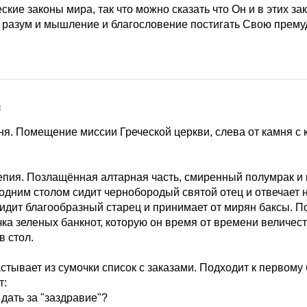
ские законы мира, так что можно сказать что Он и в этих зак
у разум и мышление и благословение постигать Свою премуд
8
ня. Помещение миссии Греческой церкви, слева от камня с 
пия. Позлащённая алтарная часть, смиренный полумрак и 
 одним столом сидит чернобородый святой отец и отвечает 
идит благообразный старец и принимает от мирян баксы. По
ачка зеленых банкнот, которую он время от времени величе
в стол.
стывает из сумочки список с заказами. Подходит к первому
т:
 дать за "заздравие"?