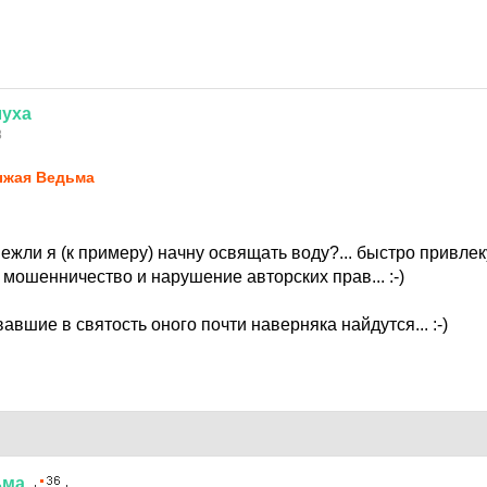
луха
8
жая Ведьма
т ежли я (к примеру) начну освящать воду?... быстро привлек
 мошенничество и нарушение авторских прав... :-)
авшие в святость оного почти наверняка найдутся... :-)
ьма