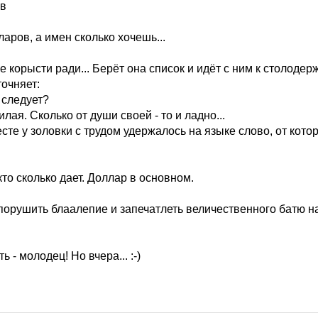
ов
ларов, а имен сколько хочешь...
не корысти ради... Берёт она список и идёт с ним к столодер
точняет:
 следует?
илая. Сколько от души своей - то и ладно...
есте у золовки с трудом удержалось на языке слово, от кото
кто сколько дает. Доллар в основном.
порушить блаалепие и запечатлеть величественного батю н
ть - молодец! Но вчера... :-)