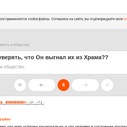
се применяются cookie-файлы. Оставаясь на сайте, вы подтверждаете свое
с
чность и общество
уверять, что Он выгнал их из Храма??
 и общество
6
8
zuker
ет, что мир устроен рационально и что человек в состоянии постич