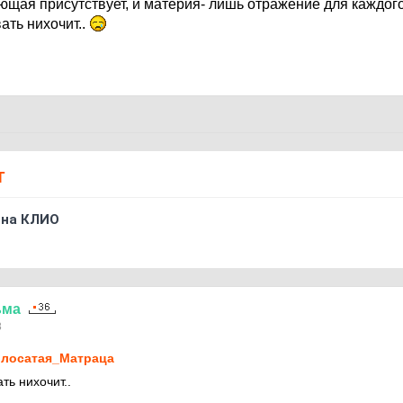
ющая присутствует, и материя- лишь отражение для каждого
ать нихочит..
Т
 на КЛИО
ьма
8
лосатая_Матраца
ть нихочит..