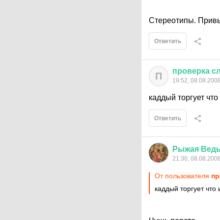
Стереотипы. Привы
Ответить
проверка
с
П
19:52, 08.08.200
каддый торгует что и
Ответить
Рыжая
Вед
21:30, 08.08.200
От пользователя
пр
каддый торгует что и