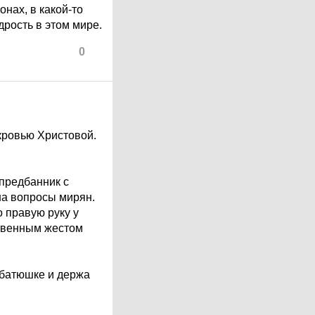
онах, в какой-то
рость в этом мире.
0
кровью Христовой.
предбанник с
на вопросы мирян.
 правую руку у
ственным жестом
 батюшке и держа