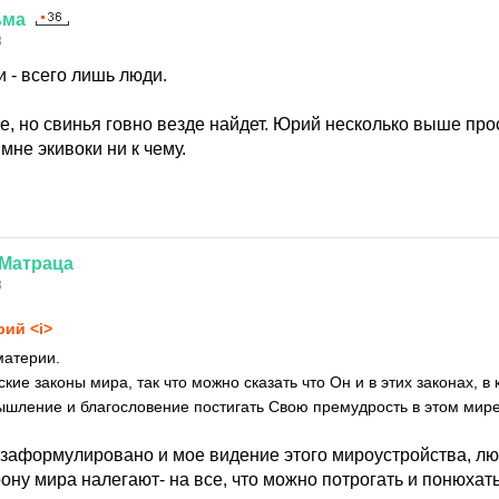
ьма
8
 - всего лишь люди.
те, но свинья говно везде найдет. Юрий несколько выше пр
мне экивоки ни к чему.
Матраца
8
ий <i>
материи.
кие законы мира, так что можно сказать что Он и в этих законах, в 
ышление и благословение постигать Свою премудрость в этом мире
 заформулировано и мое видение этого мироустройства, лю
ну мира налегают- на все, что можно потрогать и понюхать, 