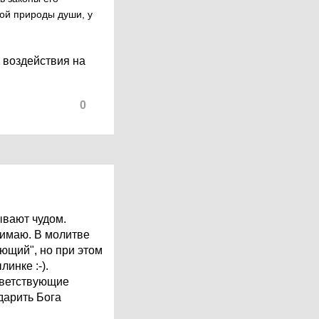
вой природы души, у
и воздействия на
0
ывают чудом.
нимаю. В молитве
яющий", но при этом
инке :-).
тветствующие
дарить Бога