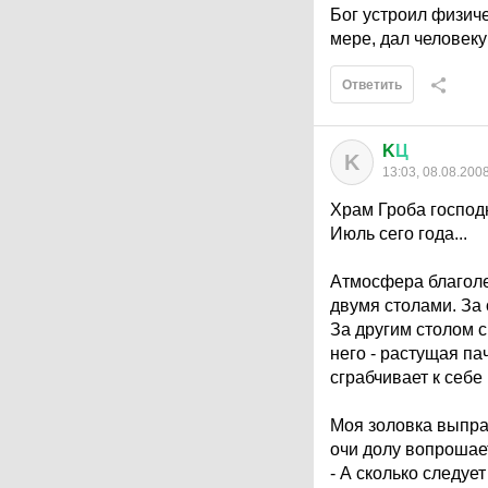
Бог устроил физиче
мере, дал человек
Ответить
K
Ц
K
13:03, 08.08.200
Храм Гроба господ
Июль сего года...
Атмосфера благоле
двумя столами. За
За другим столом с
него - растущая п
сграбчивает к себе 
Моя золовка выпра
очи долу вопрошае
- А сколько следует