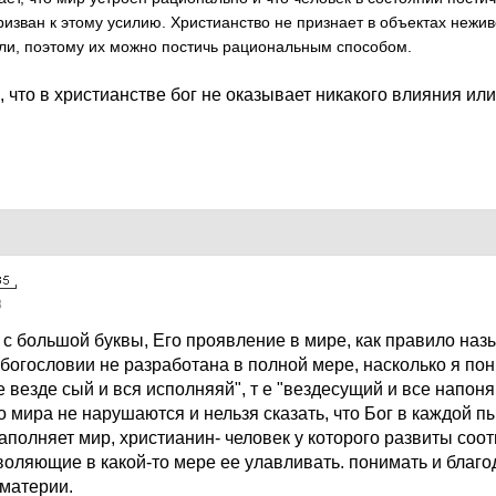
ризван к этому усилию. Христианство не признает в объектах нежи
оли, поэтому их можно постичь рациональным способом.
 что в христианстве бог не оказывает никакого влияния ил
8
 с большой буквы, Его проявление в мире, как правило наз
 богословии не разработана в полной мере, насколько я по
е везде сый и вся исполняяй", т е "вездесущий и все напон
 мира не нарушаются и нельзя сказать, что Бог в каждой пыл
аполняет мир, христианин- человек у которого развиты соо
воляющие в какой-то мере ее улавливать. понимать и благо
 материи.