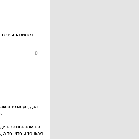
осто выразился
0
какой-то мере, дал
.
ди в основном на
а то, что и тонкая