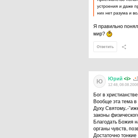
устроения и даже п
них нет разума и в
Я правильно понял,
мир?
Ответить
Юрий
<i>
Ю
12:48, 08.08.200
Бог в христианстве
Вообще эта тема в
Духу Святому..-"иж
законы физического
Благодать Божия н
органы чувств, поз
Достаточно тонкие