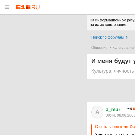
На информационном ресур
на их использование.
Поиск по форумам
Общение
Культура, ли
И меня будут 
Культура, личность
a_mur
A
00:44, 08.08.200
От пользователя
Zu
Христианство полага