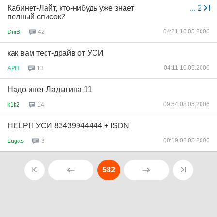
Кабинет-Лайт, кто-нибудь уже знает
...
2
полный список?
04:21 10.05.2006
DmB
42
как вам тест-драйв от УСИ
04:11 10.05.2006
АРП
13
Надо инет Ладыгина 11
09:54 08.05.2006
k1k2
14
HELP!!! УСИ 83439944444 + ISDN
00:19 08.05.2006
Lugas
3
582