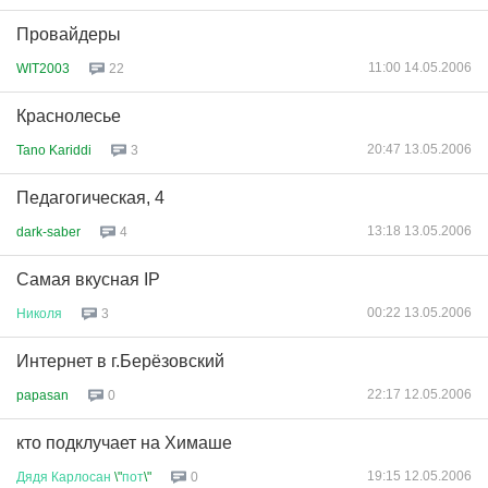
Провайдеры
11:00 14.05.2006
WIT2003
22
Краснолесье
20:47 13.05.2006
Tano Kariddi
3
Педагогическая, 4
13:18 13.05.2006
dark-saber
4
Самая вкусная IP
00:22 13.05.2006
Николя
3
Интернет в г.Берёзовский
22:17 12.05.2006
papasan
0
кто подклучает на Химаше
19:15 12.05.2006
Дядя
Карлосан
\"
пот
\"
0