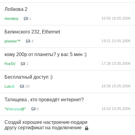
Лобкова 2
10:50 16.05.2006
morskoy
1
Белинского 232, Ethernet
19:21 15.05.2006
pivoner™
4
кому 200р от планеты? у вас 5 мин :)
17:28 15.05.2006
FoxSV
1
Бесплатный доступ :)
16:56 15.05.2006
Lut
ый
20
Татищева , кто проведёт интернет?
16:42 15.05.2006
*V
е
c
нушк
@*
6
Создай хорошее настроение-подари
другу сертификат на подключение