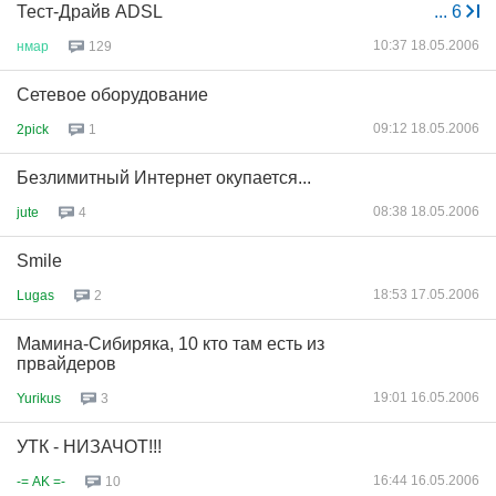
Тест-Драйв АDSL
...
6
10:37 18.05.2006
нмар
129
Сетевое оборудование
09:12 18.05.2006
2pick
1
Безлимитный Интернет окупается...
08:38 18.05.2006
jute
4
Smile
18:53 17.05.2006
Lugas
2
Мамина-Сибиряка, 10 кто там есть из
првайдеров
19:01 16.05.2006
Yurikus
3
УТК - НИЗАЧОТ!!!
16:44 16.05.2006
-= AK =-
10