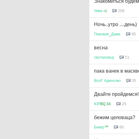
Знакомиться будем?
Умка
=)
108
Ночь..утро ....день)
Пиковая
_
Дама
95
весна
скутеровод
51
пака ванек в маскв
ВолГ
Адиночко
35
Двайте пройдемся!
ЮР
BQ 34
25
бежим целоваца?
Бикер
™
60