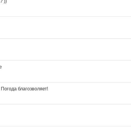
 ))
е
 Погода благозволяет!