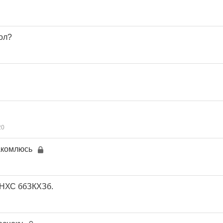
ол?
20
акомлюсь
НХС ббЗКХЗб.