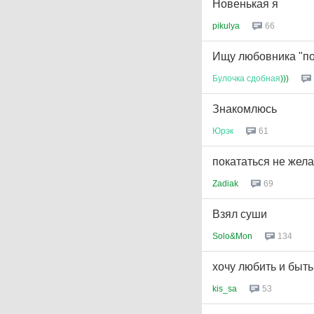
Новенькая я
pikulya
66
Ищу любовника "п
Булочка
сдобная
)))
Знакомлюсь
Юрэк
61
покататься не жел
Zadiak
69
Взял суши
Solo&Mon
134
хочу любить и быть
kis_sa
53