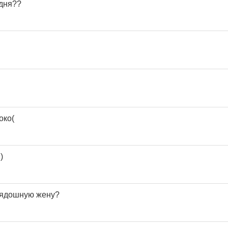
одня??
око(
)
орядошную жену?