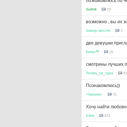
познакомлюсь по ч
Sudnik
20
возможно , вы их з
Заведу
хвостик
3
две девушки пригл
Бикер
™
16
смотрины лучших 
Теперь
_
не
_
одна
6
Познакомлюсь))
~
Заюшка
~
31
Хочу найти любовн
Клем
423