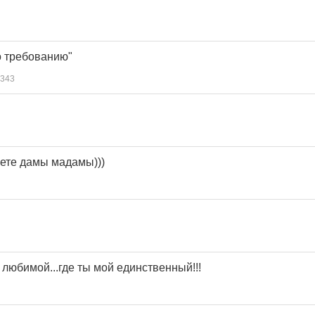
о требованию"
343
аете дамы мадамы)))
 любимой...где ты мой единственный!!!