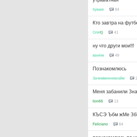
букаке
84
Кто завтра на футб
Оля
!()
41
ну что други мои!!!
ванёкк
49
Познакомлюсь
Зачеммненикнэйм
Меня забанили Зн
lion66
13
КЪСЭ Ъбм жМе Зб
Feliciano
64