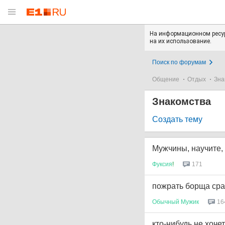
На информационном ресур
на их использование.
Поиск по форумам
Общение
Отдых
Зна
Знакомства
Создать тему
Мужчины, научите, 
Фуксия
!
171
пожрать борща сраз
Обычный
Мужик
16
кто-нибудь не хоче