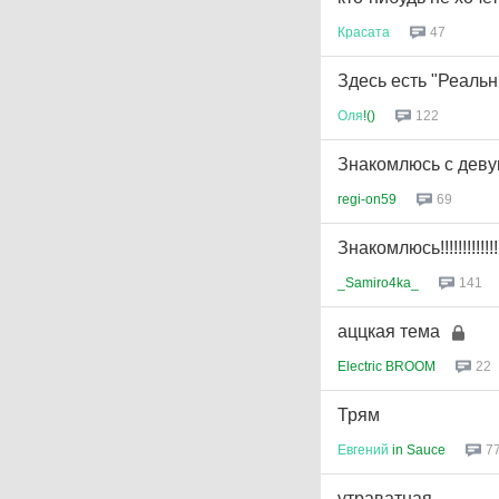
Красата
47
Здесь есть "Реальн
Оля
!()
122
Знакомлюсь с дев
regi-on59
69
Знакомлюсь!!!!!!!!!!!!!
_Samiro4ka_
141
аццкая тема
Electric BROOM
22
Трям
Евгений
in Sauce
7
утраватная