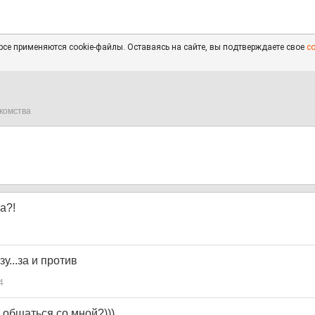
се применяются cookie-файлы. Оставаясь на сайте, вы подтверждаете свое
с
комства
а?!
у...за и против
4
т общаться со мной?)))