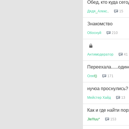
Обед, кто куда сег
Дядя
_
Алекс
..
15
Знакомство
Обоснуй
210
Антимодератор
41
Переехала......один
Оля
!()
171
нучоа проснулись? 
Мейстер
Хайд
13
Как и где найти п
JIe!!!uu*
153