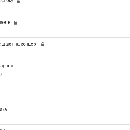
есноку
наете
ашают на концерт
парней
18
ика