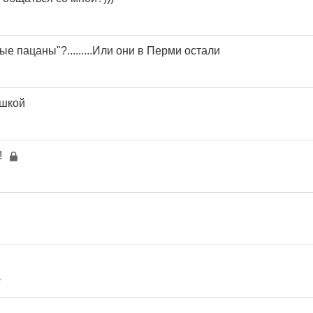
ые пацаны"?.........Или они в Перми остали
ушкой
!
7