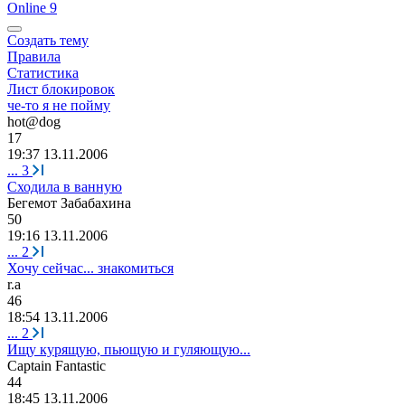
Online 9
Создать тему
Правила
Статистика
Лист блокировок
че-то я не пойму
hot@dog
17
19:37 13.11.2006
...
3
Сходила в ванную
Бегемот
Забабахина
50
19:16 13.11.2006
...
2
Хочу сейчас... знакомиться
r.a
46
18:54 13.11.2006
...
2
Ищу курящую, пьющую и гуляющую...
Captain Fantastic
44
18:45 13.11.2006