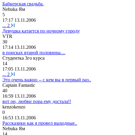
Байкерская свадьба.
N
е
buka
Ям
5
17:17 13.11.2006
...
2
Девушка катается по ночному городу
V
Т
R
30
17:14 13.11.2006
в поисках втарой половины....
Студентка
3
го
курса
14
17:05 13.11.2006
...
2
Это очень важно -- с кем вы в первый раз..
Captain Fantastic
40
16:59 13.11.2006
вот он, любви пора ему достала!!
kenzokenzo
0
16:53 13.11.2006
Рассказики как я провел выходные..
N
е
buka
Ям
14