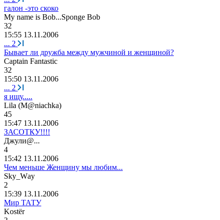
галон -это скоко
My name is Bob...Sponge Bob
32
15:55 13.11.2006
...
2
Бывает ли дружба между мужчиной и женщиной?
Captain Fantastic
32
15:50 13.11.2006
...
2
я ищу.....
Lila (M@niachka)
45
15:47 13.11.2006
ЗАСОТКУ!!!!
Джули
@...
4
15:42 13.11.2006
Чем меньше Женщину мы любим...
Sk
у
_W
а
y
2
15:39 13.11.2006
Мир ТАТУ
Kost
ё
r