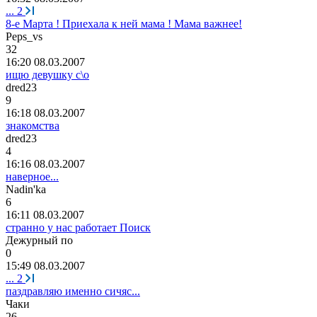
...
2
8-е Марта ! Приехала к ней мама ! Мама важнее!
Peps_vs
32
16:20 08.03.2007
ищю девушку с\о
dred23
9
16:18 08.03.2007
знакомства
dred23
4
16:16 08.03.2007
наверное...
Nadin'ka
6
16:11 08.03.2007
странно у нас работает Поиск
Дежурный
по
0
15:49 08.03.2007
...
2
паздравляю именно сичяс...
Ч
a
ки
26