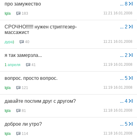
про замужество
...
8
11:21 16.01.2008
Igla
183
СРОЧНО!!!!!! нужен стриптезер-
...
2
массажист
11:21 16.01.2008
дура
)
40
я так замерзла...
...
2
11:19 16.01.2008
1
апреля
41
вопрос. просто вопрос.
...
5
11:19 16.01.2008
Igla
121
давайте поспим друг с другом?
...
4
11:18 16.01.2008
Igla
81
доброе ли утро?
...
5
11:18 16.01.2008
Igla
114