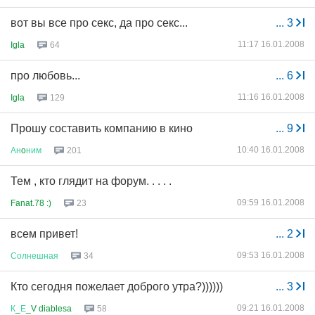
вот вы все про секс, да про секс...
...
3
11:17 16.01.2008
Igla
64
про любовь...
...
6
11:16 16.01.2008
Igla
129
Прошу составить компанию в кино
...
9
10:40 16.01.2008
Ан
o
ним
201
Тем , кто глядит на форум. . . . .
09:59 16.01.2008
Fanat.78 :)
23
всем привет!
...
2
09:53 16.01.2008
Солнешная
34
Кто сегодня пожелает доброго утра?))))))
...
3
09:21 16.01.2008
К
_
Е
_V diablesa
58