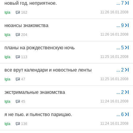
новый год. неприятное.
...
7
11:26 16.01.2008
Igla
162
нюансы знакомства
...
9
11:26 16.01.2008
Igla
204
планы на рождественскую ночь
...
5
11:25 16.01.2008
Igla
113
все врут календари и новостные ленты
...
2
11:25 16.01.2008
Igla
47
экстримальные знакомства
...
2
11:24 16.01.2008
Igla
45
я не пью. и пьянство парицаю.
...
6
11:24 16.01.2008
Igla
136