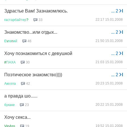
Здрастье Вам! Зазнакомлюсь.
...
2
22:17 15.01.2008
гастарбайтер
?
33
Знакомство...или отдых...
...
2
21:50 15.01.2008
Е
v
ге
n
ий
46
Хочу познакомиться с девушкой
...
2
21:03 15.01.2008
#
ПАХА
30
Поэтическое знакомство))))
...
2
20:23 15.01.2008
Акелла
42
а правда шо......
20:22 15.01.2008
букаке
23
Хочу секса...
19:52 15.01.2008
VipAss
19