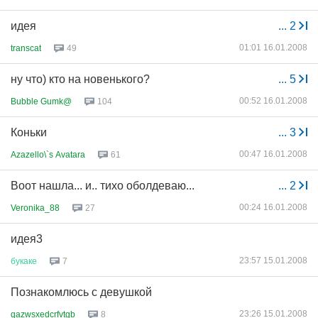
идея
...
2
01:01 16.01.2008
transcat
49
ну что) кто на новенького?
...
5
00:52 16.01.2008
Bubble Gumk@
104
Коньки
...
3
00:47 16.01.2008
Azazello\`s Avatara
61
Воот нашла... и.. тихо оболдеваю...
...
2
00:24 16.01.2008
Veronika_88
27
идея3
23:57 15.01.2008
букаке
7
Познакомлюсь с девушкой
23:26 15.01.2008
qazwsxedcrfvtgb
8