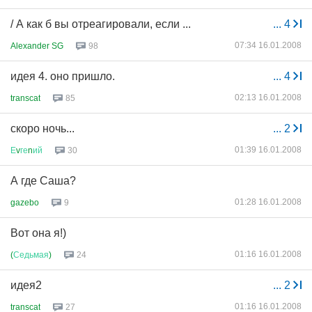
/ А как б вы отреагировали, если ...
...
4
07:34 16.01.2008
Alexander SG
98
идея 4. оно пришло.
...
4
02:13 16.01.2008
transcat
85
скоро ночь...
...
2
01:39 16.01.2008
Е
v
ге
n
ий
30
А где Саша?
01:28 16.01.2008
gazebo
9
Вот она я!)
01:16 16.01.2008
(
Седьмая
)
24
идея2
...
2
01:16 16.01.2008
transcat
27