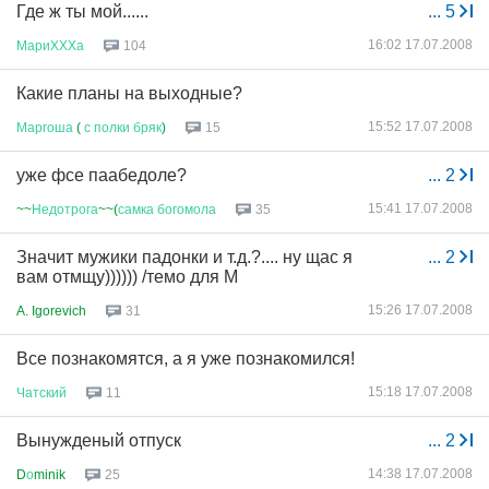
Где ж ты мой......
...
5
16:02 17.07.2008
МариХХХа
104
Какие планы на выходные?
15:52 17.07.2008
Маргоша
(
с
полки
бряк
)
15
уже фсе паабедоле?
...
2
15:41 17.07.2008
~~
Недотрога
~~(
самка
богомола
35
Значит мужики падонки и т.д.?.... ну щас я
...
2
вам отмщу)))))) /темо для М
15:26 17.07.2008
A. Igorevich
31
Все познакомятся, а я уже познакомился!
15:18 17.07.2008
Чатский
11
Вынужденый отпуск
...
2
14:38 17.07.2008
D
о
minik
25