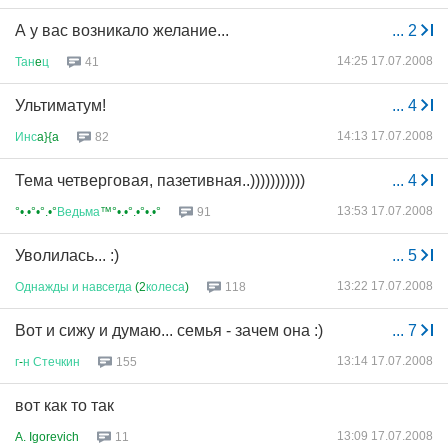
А у вас возникало желание...
...
2
14:25 17.07.2008
Тан
e
ц
41
Ультиматум!
...
4
14:13 17.07.2008
Инс
a}{a
82
Тема четверговая, пазетивная..)))))))))))
...
4
13:53 17.07.2008
°•.•°•°.•°
Ведьма
™°•.•°.•°•.•°
91
Уволилась... :)
...
5
13:22 17.07.2008
Однажды
и
навсегда
(2
колеса
)
118
Вот и сижу и думаю... семья - зачем она :)
...
7
13:14 17.07.2008
г
-
н
Стечкин
155
вот как то так
13:09 17.07.2008
A. Igorevich
11