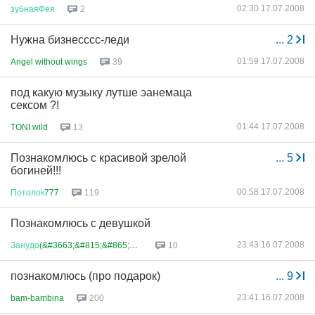
02:30 17.07.2008
зубнаяФея
2
Нужна бизнесссс-леди
...
2
01:59 17.07.2008
Angel without wings
39
под какую музыку лутше эанемаца
сексом ?!
01:44 17.07.2008
TONI wild
13
Познакомлюсь с красивой зрелой
...
5
богиней!!!
00:58 17.07.2008
Потолок
777
119
Познакомлюсь с девушкой
23:43 16.07.2008
Занудо
(&#3663;&#815;&#865;&#36...
10
познакомлюсь (про подарок)
...
9
23:41 16.07.2008
bam-bambina
200