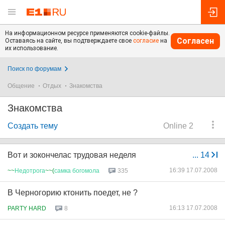
На информационном ресурсе применяются cookie-файлы.
Согласен
Оставаясь на сайте, вы подтверждаете свое
согласие
на
их использование.
Поиск по форумам
Общение
Отдых
Знакомства
Знакомства
Создать тему
Online 2
Вот и зокончелас трудовая неделя
...
14
16:39 17.07.2008
~~
Недотрога
~~(
самка
богомола
335
В Черногорию ктонить поедет, не ?
16:13 17.07.2008
PARTY HARD
8