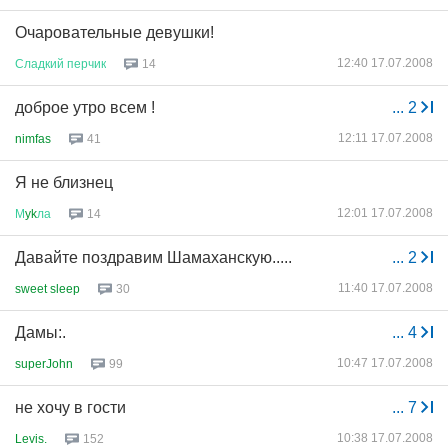
Очаровательные девушки!
12:40 17.07.2008
Сладкий
перчик
14
доброе утро всем !
...
2
12:11 17.07.2008
nimfas
41
Я не близнец
12:01 17.07.2008
М
yk
ла
14
Давайте поздравим Шамаханскую.....
...
2
11:40 17.07.2008
sweet sleep
30
Дамы:.
...
4
10:47 17.07.2008
superJohn
99
не хочу в гости
...
7
10:38 17.07.2008
Levis.
152