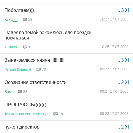
Поболтаем)))
...
3
10:27 17.07.2008
Kykla__
53
Навеяло темой закомлюсь для поездки
покупаться
10:25 17.07.2008
<
Юник
>
16
Зынакомлюся яяяяя !!!!!!!!!!!!
...
3
09:37 17.07.2008
Рыжая
Кошка
Я
73
Осознание ответственности
...
2
09:27 17.07.2008
Basil
38
ПРОЩАЮСЬ((((((((
09:22 17.07.2008
Такая
какая
есть
и
все
тут
18
нужен директор
...
2