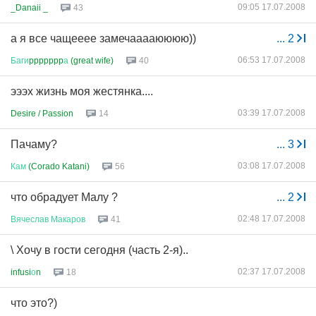
09:05 17.07.2008
_Danaii _
43
а я все чащееее замечааааюююю))
...
2
06:53 17.07.2008
Баги
ppppppp
а
(great wife)
40
эээх жизнь моя жестянка....
03:39 17.07.2008
Desire / Passion
14
Пачаму?
...
3
03:08 17.07.2008
Кам
(Corado Katani)
56
что обрадует Малу ?
...
2
02:48 17.07.2008
Вячеслав
Макаров
41
\ Хочу в гости сегодня (часть 2-я)..
02:37 17.07.2008
infusi
о
n
18
что это?)