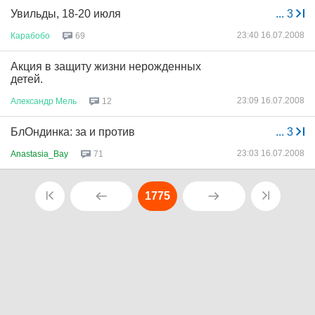
Увильды, 18-20 июля
...
3
23:40 16.07.2008
Карабобо
69
Акция в защиту жизни нерожденных
детей.
23:09 16.07.2008
Александр
Мель
12
БлОндинка: за и против
...
3
23:03 16.07.2008
Anastasia_Bay
71
1775