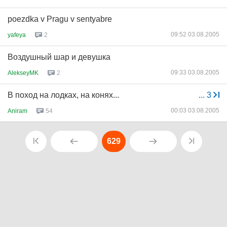
poezdka v Pragu v sentyabre
09:52 03.08.2005
yafeya
2
Воздушный шар и девушка
09:33 03.08.2005
AlekseyMK
2
В поход на лодках, на конях...
...
3
00:03 03.08.2005
Aniram
54
629