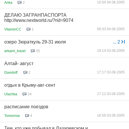
10:50 04.08.2005
Anka
2
ДЕЛАЮ ЗАГРАНПАСПОРТА
http://www.nextworld.ru/?rid=9074
09:33 04.08.2005
VitaminCC
1
озеро Зюраткуль 29-31 июля
...
2
19:14 03.08.2005
arkaim_travel
35
Алтай- август
17:17 03.08.2005
Davidoff.
2
отдых в Крыму-авг-сент
17:12 03.08.2005
Ulachka
24
расписание поездов
16:56 03.08.2005
Tomorrow
4
Тем, кто уже побывал в Лазаревском и